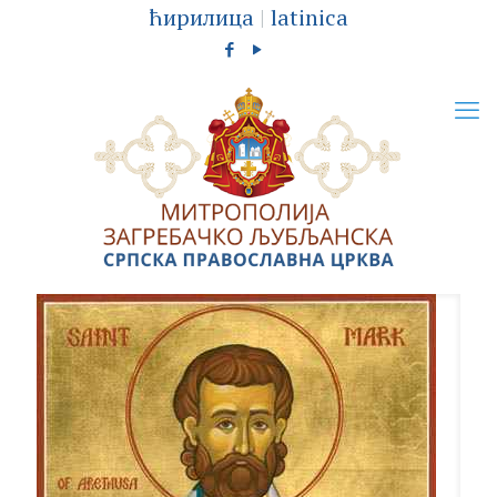
ћирилица
|
latinica