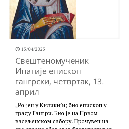
13/04/2023
Свештеномученик
Ипатије епископ
гангрски, четвртак, 13.
април
„Рођен у Киликији; био епископ у
граду Гангри. Био је на Првом
васељенском сабору. Прочувен на