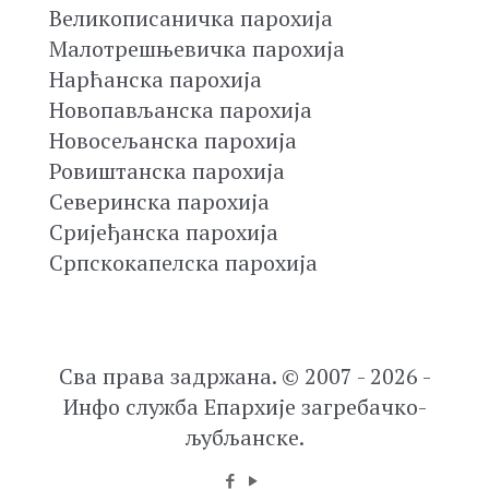
Великописаничка парохија
Малотрешњевичка парохија
Нарћанска парохија
Новопављанска парохија
Новосељанска парохија
Ровиштанска парохија
Северинска парохија
Сријеђанска парохија
Српскокапелска парохија
Сва права задржана. © 2007 - 2026 -
Инфо служба Епархије загребачко-
љубљанске.