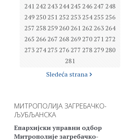
241
242
243
244
245
246
247
248
249
250
251
252
253
254
255
256
257
258
259
260
261
262
263
264
265
266
267
268
269
270
271
272
273
274
275
276
277
278
279
280
281
Sledeća strana
МИТРОПОЛИЈА ЗАГРЕБАЧКО-
ЉУБЉАНСКА
Епархијски управни одбор
Митрополије загребачко-