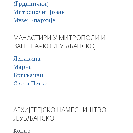
(Грданички)
Митрополит Јован
Музеј Епархије
МАНАСТИРИ У МИТРОПОЛИЈИ
ЗАГРЕБАЧКО-ЉУБЉАНСКОЈ
Лепавина
Марча
Бршљанац
Света Петка
АРХИЈЕРЕЈСКО НАМЕСНИШТВО
ЉУБЉАНСКО:
Копар