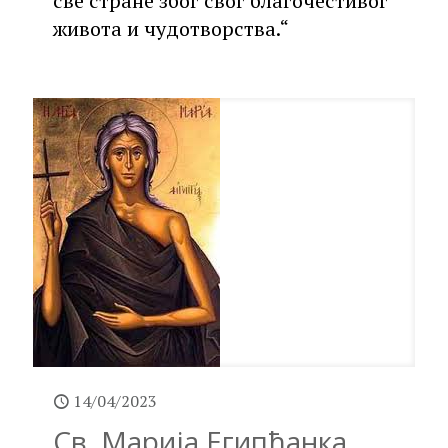
све стране због свог благочестивог
живота и чудотворства.“
14/04/2023
Св. Марија Египћанка,