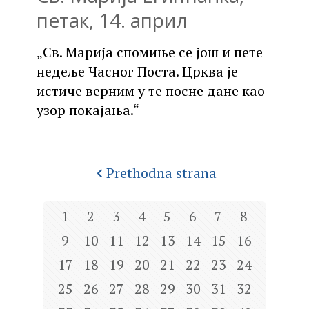
петак, 14. април
„Св. Марија спомиње се још и пете
недеље Часног Поста. Црква је
истиче верним у те посне дане као
узор покајања.“
Prethodna strana
1
2
3
4
5
6
7
8
9
10
11
12
13
14
15
16
17
18
19
20
21
22
23
24
25
26
27
28
29
30
31
32