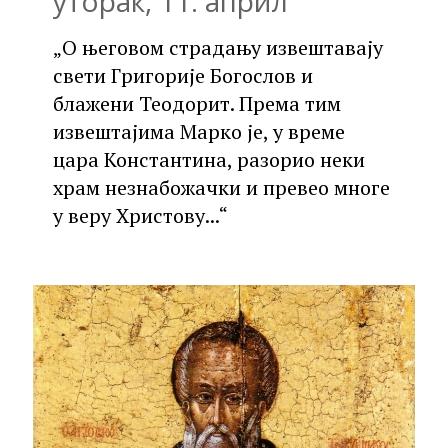
уторак, 11. април
„О његовом страдању извештавају
свети Григорије Богослов и
блажени Теодорит. Према тим
извештајима Марко је, у време
цара Константина, разорио неки
храм незнабожачки и превео многе
у веру Христову...“