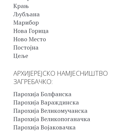
Крањ
Љубљана
Марибор
Нова Горица
Ново Место
Постојна
Цеље
АРХИЈЕРЕЈСКО НАМЈЕСНИШТВО
ЗАГРЕБАЧКО:
Парохија Болфанска
Парохија Вараждинска
Парохија Великомучанска
Парохија Великопоганачка
Парохија Војаковачка