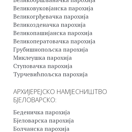
Великовуковјанска парохија
Великогрђевачка парохија
Великозденачка парохија
Великопашијанска парохија
Великоператовачка парохија
Грубишнопољска парохија
Миклеушка парохија
Ступовачка парохија
Турчевићпољска парохија
АРХИЈЕРЕЈСКО НАМЈЕСНИШТВО
БЈЕЛОВАРСКО:
Беденичка парохија
Бјеловарска парохија
Болчанска парохија