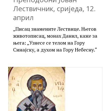
Лествичник, сриједа, 12.
април
„Писац знамените Лествице. Његов
животописац, монах Данил, каже за
њега: „Узнесе се телом на Гору
Синајску, а духом на Гору Небесну.“