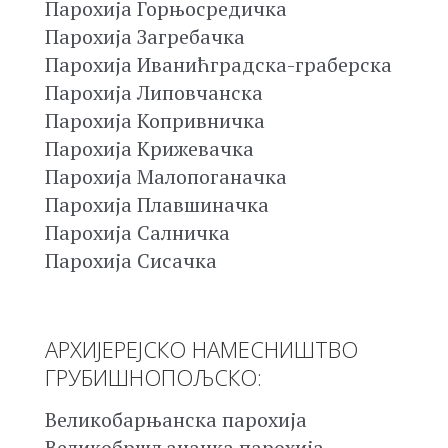
Парохија Горњосредичка
Парохија Загребачка
Парохија Иванићградска-граберска
Парохија Липовчанска
Парохија Копривничка
Парохија Крижевачка
Парохија Малопоганачка
Парохија Плавшиначка
Парохија Салничка
Парохија Сисачка
АРХИЈЕРЕЈСКО НАМЕСНИШТВО
ГРУБИШНОПОЉСКО:
Великобарњанска парохија
Великобршљаначка парохија