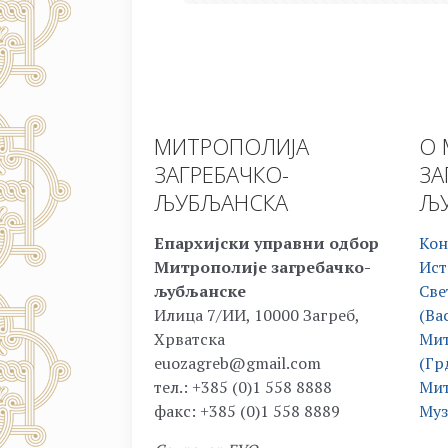
МИТРОПОЛИЈА
О 
ЗАГРЕБАЧКО-
ЗА
ЉУБЉАНСКА
ЉУ
Епархијски управни одбор
Кон
Митрополије загребачко-
Ист
љубљанске
Све
Илица 7/ИИ, 10000 Загреб,
(Ва
Хрватска
Мит
euozagreb@gmail.com
(Гр
тел.: +385 (0)1 558 8888
Мит
факс: +385 (0)1 558 8889
Муз