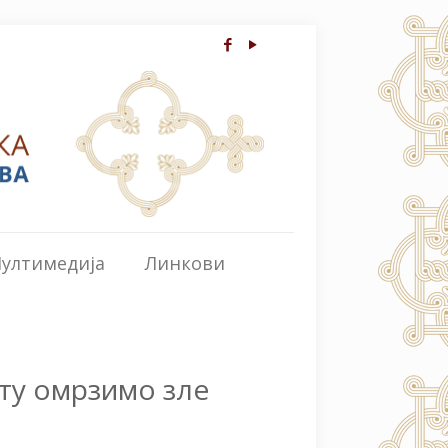
ултимедија
Линкови
ту омрзимо зле