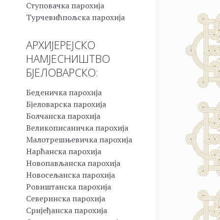
Ступовачка парохија
Турчевићпољска парохија
АРХИЈЕРЕЈСКО
НАМЈЕСНИШТВО
БЈЕЛОВАРСКО:
Беденичка парохија
Бјеловарска парохија
Болчанска парохија
Великописаничка парохија
Малотрешњевичка парохија
Нарћанска парохија
Новопављанска парохија
Новосељанска парохија
Ровиштанска парохија
Северинска парохија
Сријеђанска парохија