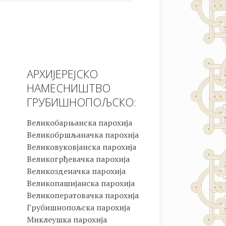
АРХИЈЕРЕЈСКО
НАМЕСНИШТВО
ГРУБИШНОПОЉСКО:
Великобарњанска парохија
Великобршљаначка парохија
Великовуковјанска парохија
Великогрђевачка парохија
Великозденачка парохија
Великопашијанска парохија
Великоператовачка парохија
Грубишнопољска парохија
Миклеушка парохија