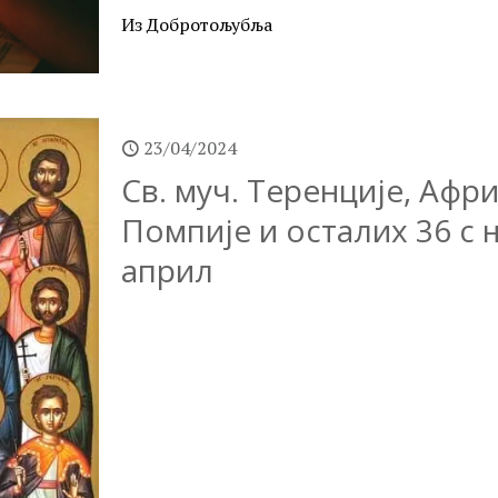
Из Добротољубља
23/04/2024
Св. муч. Теренције, Афр
Помпије и осталих 36 с њ
април