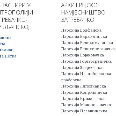
НАСТИРИ У
АРХИЈЕРЕЈСКО
ТРОПОЛИЈИ
НАМЈЕСНИШТВО
ГРЕБАЧКО-
ЗАГРЕБАЧКО:
БЉАНСКОЈ
Парохија Болфанска
Парохија Вараждинска
авина
Парохија Великомучанска
рча
Парохија Великопоганачка
шљанац
Парохија Војаковачка
та Петка
Парохија Горњосредичка
Парохија Загребачка
Парохија Иванићградска-
граберска
Парохија Липовчанска
Парохија Копривничка
Парохија Крижевачка
Парохија Малопоганачка
Парохија Плавшиначка