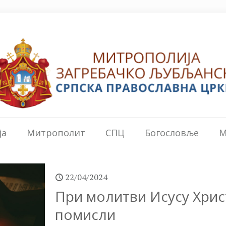
ја
Митрополит
СПЦ
Богословље
М
22/04/2024
При молитви Исусу Хрис
помисли