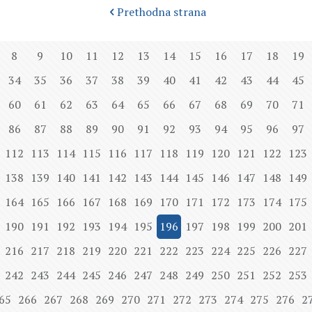
Prethodna strana
8
9
10
11
12
13
14
15
16
17
18
19
34
35
36
37
38
39
40
41
42
43
44
45
60
61
62
63
64
65
66
67
68
69
70
71
86
87
88
89
90
91
92
93
94
95
96
97
112
113
114
115
116
117
118
119
120
121
122
123
138
139
140
141
142
143
144
145
146
147
148
149
164
165
166
167
168
169
170
171
172
173
174
175
190
191
192
193
194
195
196
197
198
199
200
201
216
217
218
219
220
221
222
223
224
225
226
227
242
243
244
245
246
247
248
249
250
251
252
253
65
266
267
268
269
270
271
272
273
274
275
276
2