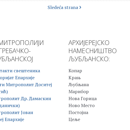
Sledeća strana
МИТРОПОЛИЈИ
АРХИЈЕРЕЈСКО
ГРЕБАЧКО-
НАМЕСНИШТВО
БЉАНСКОЈ
ЉУБЉАНСКО:
такти свештеника
Копар
оријат Епархије
Крањ
ти Митрополит Доситеј
Љубљана
сић)
Марибор
рополит Др. Дамаскин
Нова Горица
данички)
Ново Место
рополит Јован
Постојна
еј Епархије
Цеље