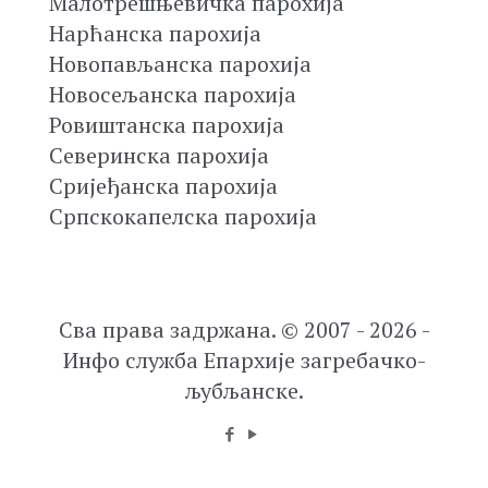
Малотрешњевичка парохија
Нарћанска парохија
Новопављанска парохија
Новосељанска парохија
Ровиштанска парохија
Северинска парохија
Сријеђанска парохија
Српскокапелска парохија
Сва права задржана. © 2007 - 2026 -
Инфо служба Епархије загребачко-
љубљанске.