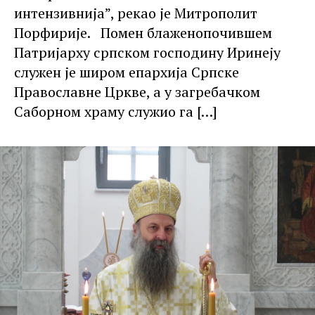
интензивнија”, рекао је Митрополит
Порфирије. Помен блаженопочившем
Патријарху српском господину Иринеју
служен је широм епархија Српске
Православне Цркве, а у загребачком
Саборном храму служио га
[…]