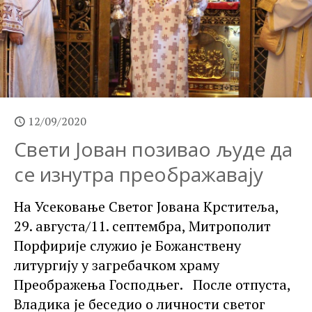
12/09/2020
Свети Јован позивао људе да
се изнутра преображавају
На Усековање Светог Јована Крститеља,
29. августа/11. септембра, Митрополит
Порфирије служио је Божанствену
литургију у загребачком храму
Преображења Господњег. После отпуста,
Владика је беседио о личности светог