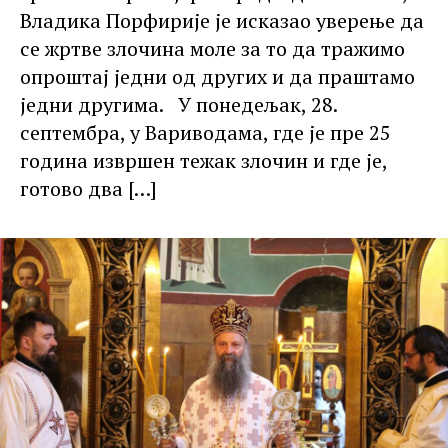
Владика Порфирије је исказао уверење да
се жртве злочина моле за то да тражимо
опроштај једни од других и да праштамо
једни другима. У понедељак, 28.
септембра, у Вариводама, где је пре 25
година извршен тежак злочин и где је,
готово два
[…]