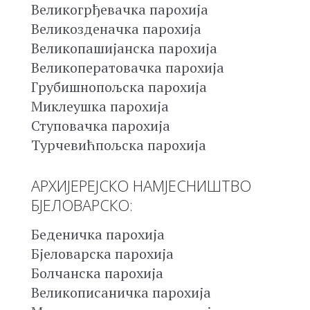
Великогрђевачка парохија
Великозденачка парохија
Великопашијанска парохија
Великоператовачка парохија
Грубишнопољска парохија
Миклеушка парохија
Ступовачка парохија
Турчевићпољска парохија
АРХИЈЕРЕЈСКО НАМЈЕСНИШТВО
БЈЕЛОВАРСКО:
Беденичка парохија
Бјеловарска парохија
Болчанска парохија
Великописаничка парохија