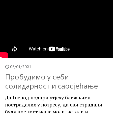
06/01/2021
Пробудимо у себи
солидарност и саосјећање
Да Господ подари утјеху ближњима
пострадалих у потресу, да сви страдали
буду предмет наше молитве, али и