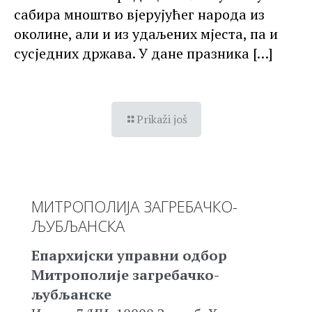
сабира мноштво вјерујућег народа из
околине, али и из удаљених мјеста, па и
сусједних држава. У дане празника
[…]
Prikaži još
МИТРОПОЛИЈА ЗАГРЕБАЧКО-
ЉУБЉАНСКА
Епархијски управни одбор
Митрополије загребачко-
љубљанске