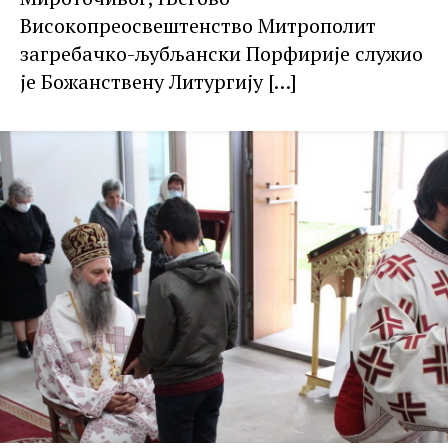
Високопреосвештенство Митрополит
загребачко-љубљански Порфирије служио
је Божанствену Литургију
[…]