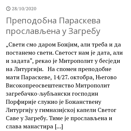
28/10/2020
Преподобна Параскева
прослављена у Загребу
„Свети смо даром Божјим, али треба и да
постанемо свети. Светост нам је дата, али
и задата“, рекао је Митрополит у бесједи
на Литургији. На спомен преподобне
мати Параскеве, 14/27. октобра, Његово
Високопреосвештенство Митрополит
загребачко-љубљански господин
Порфирије служио је Божанствену
Литургију у гимназијској капели Светог
Саве у Загребу. Тиме је прослављена и
слава манастира
[…]