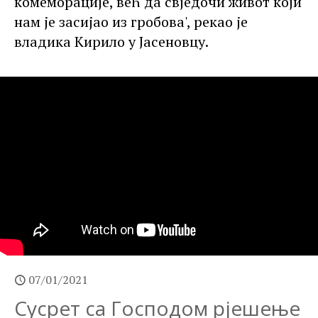
комеморације, већ да свједочи живот који
нам је засијао из гробова', рекао је
владика Кирило у Јасеновцу.
07/01/2021
Сусрет са Господом рјешење