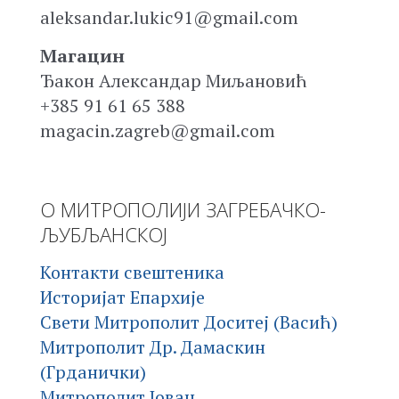
aleksandar.lukic91@gmail.com
Магацин
Ђакон Александар Миљановић
+385 91 61 65 388
magacin.zagreb@gmail.com
О МИТРОПОЛИЈИ ЗАГРЕБАЧКО-
ЉУБЉАНСКОЈ
Контакти свештеника
Историјат Епархије
Свети Митрополит Доситеј (Васић)
Митрополит Др. Дамаскин
(Грданички)
Митрополит Јован