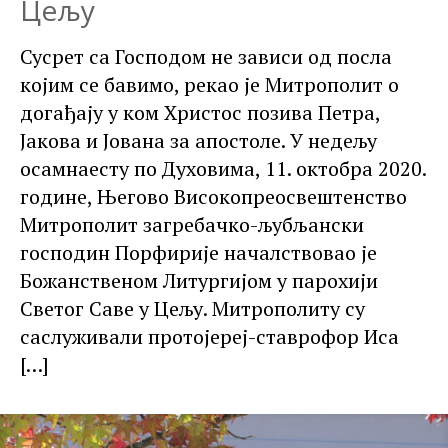
Цељу
Сусрет са Господом не зависи од посла
којим се бавимо, рекао је Митрополит о
догађају у ком Христос позива Петра,
Јакова и Јована за апостоле. У недељу
осамнаесту по Духовима, 11. октобра 2020.
године, Његово Високопреосвештенство
Митрополит загребачко-љубљански
господин Порфирије началствовао је
Божанственом Литургијом у парохији
Светог Саве у Цељу. Митрополиту су
саслуживали протојереј-ставрофор Иса
[…]