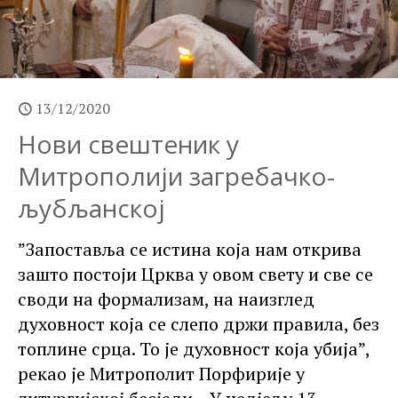
13/12/2020
Нови свештеник у
Митрополији загребачко-
љубљанској
”Запоставља се истина која нам открива
зашто постоји Црква у овом свету и све се
своди на формализам, на наизглед
духовност која се слепо држи правила, без
топлине срца. То је духовност која убија”,
рекао је Митрополит Порфирије у