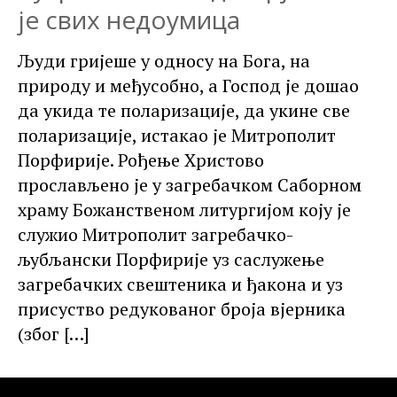
је свих недоумица
Људи гријеше у односу на Бога, на
природу и међусобно, а Господ је дошао
да укида те поларизације, да укине све
поларизације, истакао је Митрополит
Порфирије. Рођење Христово
прослављено је у загребачком Саборном
храму Божанственом литургијом коју је
служио Митрополит загребачко-
љубљански Порфирије уз саслужење
загребачких свештеника и ђакона и уз
присуство редукованог броја вјерника
(због
[…]