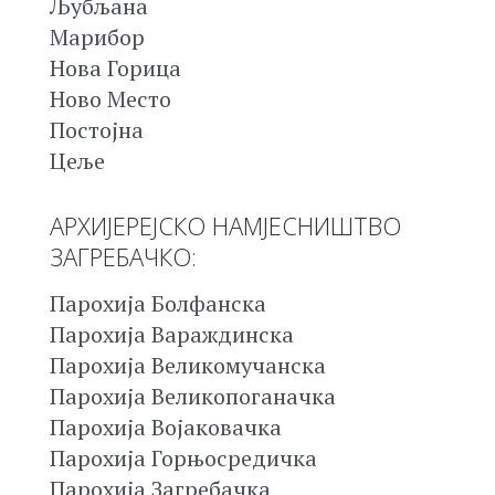
Љубљана
Марибор
Нова Горица
Ново Место
Постојна
Цеље
АРХИЈЕРЕЈСКО НАМЈЕСНИШТВО
ЗАГРЕБАЧКО:
Парохија Болфанска
Парохија Вараждинска
Парохија Великомучанска
Парохија Великопоганачка
Парохија Војаковачка
Парохија Горњосредичка
Парохија Загребачка