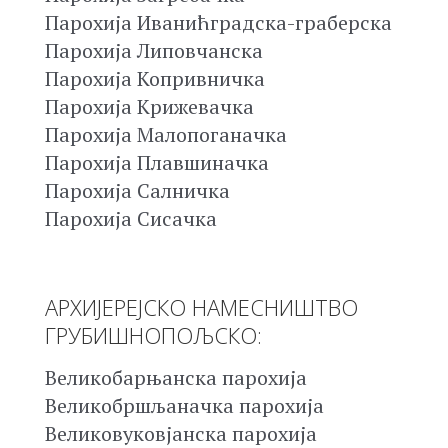
Парохија Иванићградска-граберска
Парохија Липовчанска
Парохија Копривничка
Парохија Крижевачка
Парохија Малопоганачка
Парохија Плавшиначка
Парохија Салничка
Парохија Сисачка
АРХИЈЕРЕЈСКО НАМЕСНИШТВО
ГРУБИШНОПОЉСКО:
Великобарњанска парохија
Великобршљаначка парохија
Великовуковјанска парохија