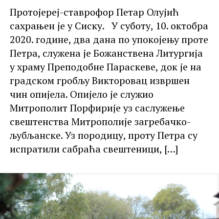
Протојереј-ставрофор Петар Олујић
сахрањен је у Сиску. У суботу, 10. октобра
2020. године, два дана по упокојењу проте
Петра, служена је Божанствена Литургија
у храму Преподобне Параскеве, док је на
градском гробљу Викторовац извршен
чин опијела. Опијело је служио
Митрополит Порфирије уз саслужење
свештенства Митрополије загребачко-
љубљанске. Уз породицу, проту Петра су
испратили сабраћа свештеници,
[…]