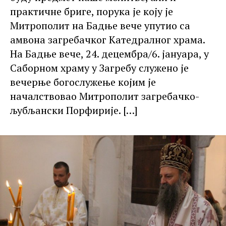
практичне бриге, порука је коју је
Митрополит на Бадње вече упутио са
амвона загребачког Катедралног храма.
На Бадње вече, 24. децембра/6. јануара, у
Саборном храму у Загребу служено је
вечерње богослужење којим је
началствовао Митрополит загребачко-
љубљански Порфирије.
[…]