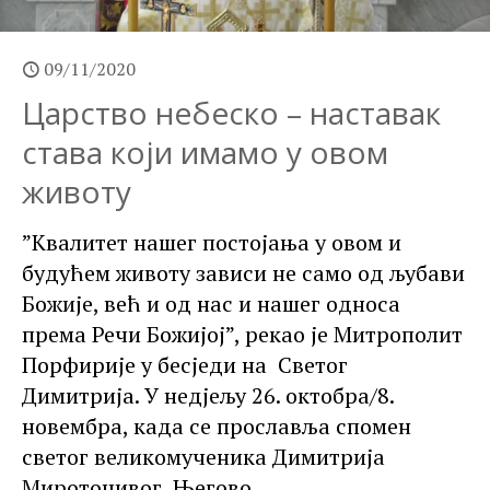
09/11/2020
Царство небеско – наставак
става који имамо у овом
животу
”Квалитет нашег постојања у овом и
будућем животу зависи не само од љубави
Божије, већ и од нас и нашег односа
према Речи Божијој”, рекао је Митрополит
Порфирије у бесједи на Светог
Димитрија. У недјељу 26. октобра/8.
новембра, када се прославља спомен
светог великомученика Димитрија
Мироточивог, Његово