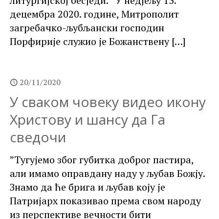
литургијској бесједи. У недјељу 13.
децембра 2020. године, Митрополит
загребачко-љубљански господин
Порфирије служио је Божанствену
[…]
20/11/2020
У сваком човеку видео икону
Христову и шансу да Га
сведочи
”Тугујемо због губитка доброг пастира,
али имамо оправдану наду у љубав Божју.
Знамо да ће брига и љубав коју је
Патријарх показивао према свом народу
из перспективе вечности бити