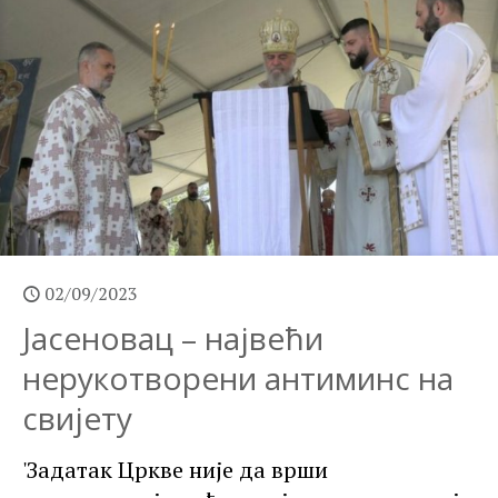
02/09/2023
Јасеновац – највећи
нерукотворени антиминс на
свијету
'Задатак Цркве није да врши