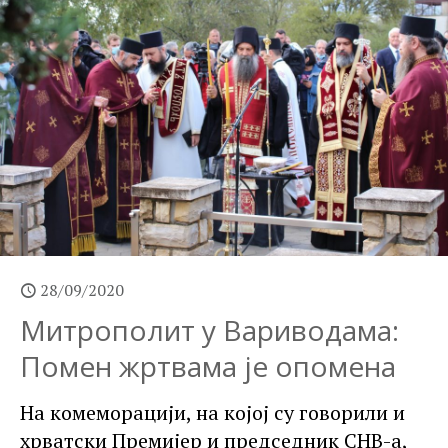
28/09/2020
Митрополит у Вариводама:
Помен жртвама је опомена
На комеморацији, на којој су говорили и
хрватски Премијер и председник СНВ-а,