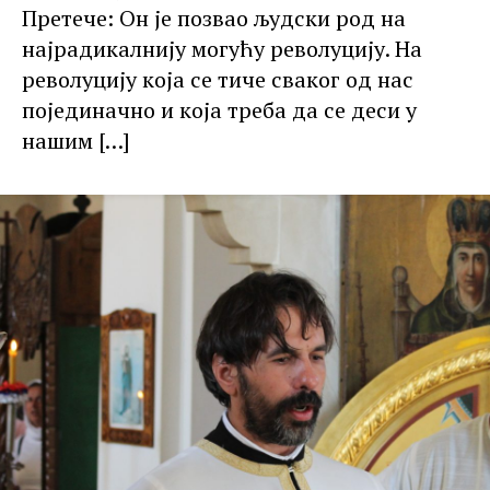
Претече: Он је позвао људски род на
најрадикалнију могућу револуцију. На
револуцију која се тиче сваког од нас
појединачно и која треба да се деси у
нашим
[…]