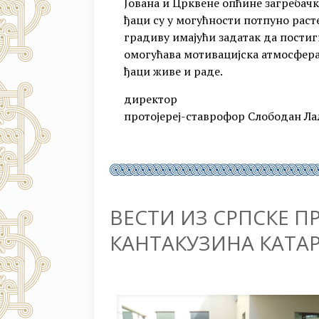
Јована и Црквене опћине загребач
ђаци су у могућности потпуно рас
градиву имајући задатак да постиг
омогућава мотивацијска атмосфера 
ђаци живе и раде.
директор
протојереј-ставрофор Слободан Ла
ВЕСТИ ИЗ СРПСКЕ 
КАНТАКУЗИНА КАТА