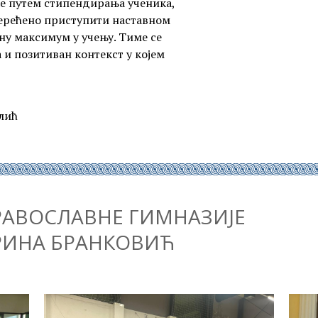
ке путем стипендирања ученика,
терећено приступити наставном
ну максимум у учењу. Тиме се
и позитиван контекст у којем
лић
ПРАВОСЛАВНЕ ГИМНАЗИЈЕ
РИНА БРАНКОВИЋ