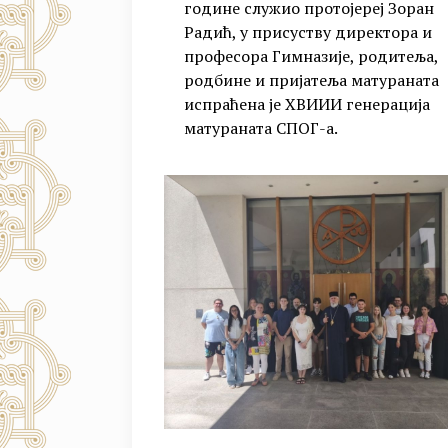
године служио протојереј Зоран
Радић, у присуству директора и
професора Гимназије, родитеља,
родбине и пријатеља матураната
испраћена је XВИИИ генерација
матураната СПОГ-а.