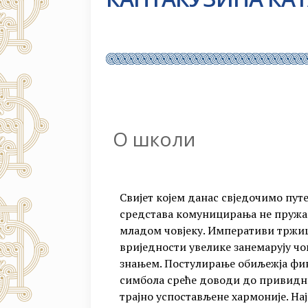
O школи
Свијет којем данас свједочимо пут
средстава комуницирања не пружа
младом човјеку. Императиви тржи
вриједности увелике занемарују чо
знањем. Постулирање обиљежја фин
симбола среће доводи до привидног
трајно успостављене хармоније. На