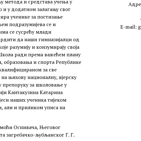
 метода и средстава учења у
Адрес
 и у додатном залагању свог
вира ученике за постизање
њем подразумијева се и
E-mail:
g
јима се сусрећу млади
рдити да наши гимназијалци од
оје разумију и конзумирају своја
, Школа ради према важећем плану
, образовања и спорта Републике
 квалифицираном за све
 на њихову националну, вјерску
у препоруку за школовање у
ији Кантакузина Катарина
јеси наших ученика тијеком
, али и приликом уписа на
помоћи Оснивача, Његовог
 загребачко-љубљанског Г. Г.