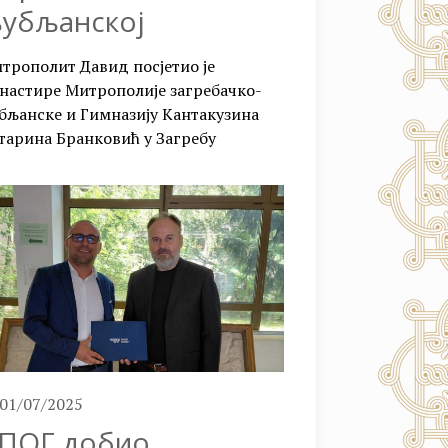
убљанској
трополит Давид посјетио је
настире Митрополије загребачко-
бљанске и Гимназију Кантакузина
тарина Бранковић у Загребу
01/07/2025
ПОГ добио