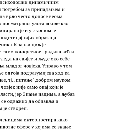
ма психолошки динамичним
и потребом за припадањем и
а врло често доносе веома
 посматрано, улога школе као
ирана је и у сталном је
подстицајнијих образаца
ника. Крајњи циљ је
е само конкретног градива већ и
гледа на свијет и људе око себе
ања младог човјека. Управо у том
 одгоја подразумијева ход ка
е, тј. „питање" добром науком
овјек није само онај који је
ласти, јер Знање надима, а љубав
оји се одважио да обнавља и
м је створен.
 ученицима интерпретира како
животне сфере у којима се знање