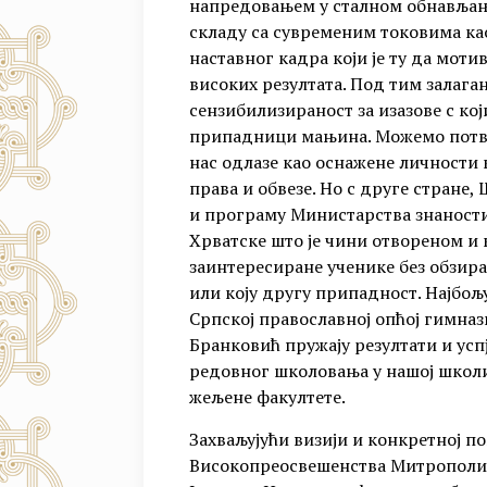
напредовањем у сталном обнављању
складу са сувременим токовима као
наставног кадра који је ту да моти
високих резултата. Под тим залага
сензибилизираност за изазове с ко
припадници мањина. Можемо потв
нас одлазе као оснажене личности к
права и обвезе. Но с друге стране
и програму Министарства знаности
Хрватске што је чини отвореном и
заинтересиране ученике без обзира
или коју другу припадност. Најбољ
Српској православној опћој гимназ
Бранковић пружају резултати и усп
редовног школовања у нашој школи
жељене факултете.
Захваљујући визији и конкретној 
Високопреосвешенства Митрополита