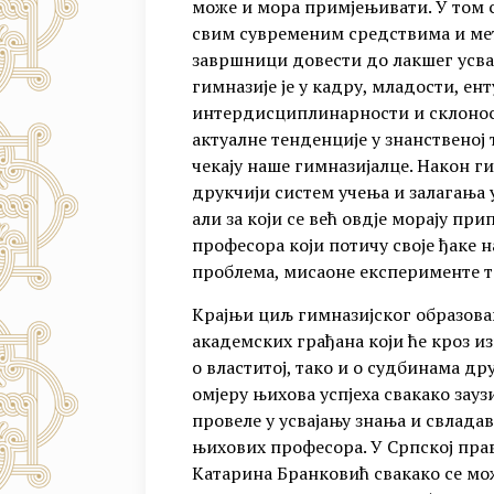
може и мора примјењивати. У том с
свим сувременим средствима и мет
завршници довести до лакшег усва
гимназије је у кадру, младости, ент
интердисциплинарности и склоност
актуалне тенденције у знанственој 
чекају наше гимназијалце. Након г
друкчији систем учења и залагања у
али за који се већ овдје морају при
професора који потичу своје ђаке 
проблема, мисаоне експерименте т
Крајњи циљ гимназијског образовањ
академских грађана који ће кроз и
о властитој, тако и о судбинама др
омјеру њихова успјеха свакако зауз
провеле у усвајању знања и свлада
њихових професора. У Српској пра
Катарина Бранковић свакако се мож