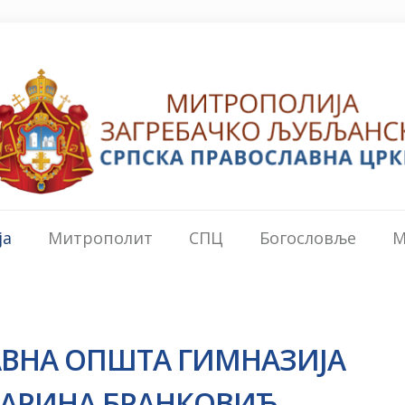
ја
Митрополит
СПЦ
Богословље
М
АВНА ОПШТА ГИМНАЗИЈА
ТАРИНА БРАНКОВИЋ