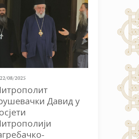
22/08/2025
итрополит
рушевачки Давид у
осјети
итрополији
агребачко-