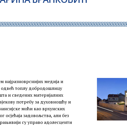
ем најразноврснијих медија и
 одвећ топлу добродошлицу
шта и сведених материјалних
вјекову потребу за духовношћу и
ансијске моћи као врхунских
 осјећаја задовољства, али без
јрањивији су управо адолесценти