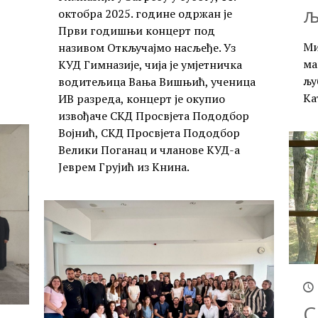
љ
октобра 2025. године одржан је
Први годишњи концерт под
Ми
називом Откључајмо насљеђе. Уз
ма
КУД Гимназије, чија је умјетничка
љу
водитељица Вања Вишњић, ученица
Ка
ИВ разреда, концерт је окупио
извођаче СКД Просвјета Пододбор
Војнић, СКД Просвјета Пододбор
Велики Поганац и чланове КУД-а
Јеврем Грујић из Книна.
С