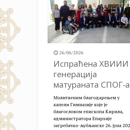
26/06/2026
Испраћена XВИИИ
генерација
матураната СПОГ-а
Молитвеним благодарењем у
капели Гимназије које је
благословом епископа Кирила,
администратора Епархије
загребачко-љубљанске 26. јуна 202