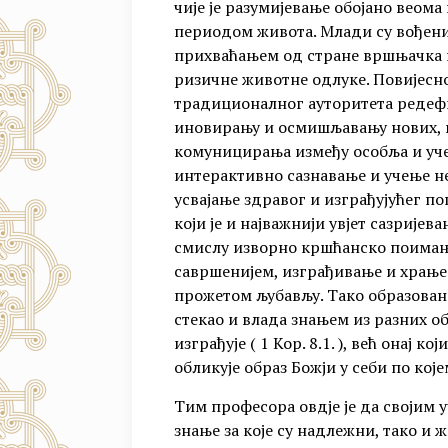
чије је разумијевање обојано вео
периодом живота. Млади су вођен
прихваћањем од стране вршњачка п
ризичне животне одлуке. Повијесно
традиционалног ауторитета редефин
иновирању и осмишљавању нових, 
комуницирања између особља и уче
интерактивно сазнавање и учење н
усвајање здравог и изграђујућег по
који је и најважнији увјет сазријев
смислу изворно кршћанско поимање
савршенијем, изграђивање и храњењ
прожетом љубављу. Тако образован ч
стекао и влада знањем из разних об
изграђује ( 1 Кор. 8.1. ), већ онај к
обликује образ Божји у себи по које
Тим професора овдје је да својим
знање за које су надлежни, тако и 