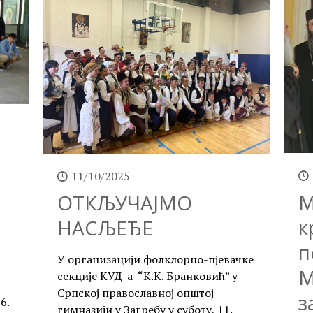
11/10/2025
М
ОТКЉУЧАЈМО
к
НАСЉЕЂЕ
п
У организацији фолклорно-пјевачке
М
секције КУД-а “К.К. Бранковић” у
Српској православној општој
з
6.
гимназији у Загребу у суботу, 11.