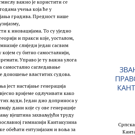
мислу важно је користити се
одама учења која ће у
јања градива. Предност наше
узијазму,
и к иновацијама. То су уједно
теорији и пракси које, уосталом,
имназије слиједи један сасвим
 којем су битно самосталнији,
премати. Управо је ту важна улога
на самостално сагледавање
ЗВА
е доношење властитих судова.
ПРАВ
КАНТ
а јест настајање генерација
звјесно вријеме одлучивати како
угих људи. Један дио доприноса у
имају дани које су ове генерације
вању вјештина захваљујући труду
вославној гимназији Кантакузина
Српска
е обећати ентузијазам и воља за
Кант