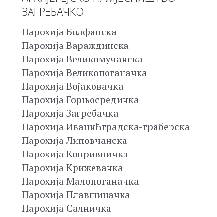
ЗАГРЕБАЧКО:
Парохија Болфанска
Парохија Вараждинска
Парохија Великомучанска
Парохија Великопоганачка
Парохија Војаковачка
Парохија Горњосредичка
Парохија Загребачка
Парохија Иванићградска-граберска
Парохија Липовчанска
Парохија Копривничка
Парохија Крижевачка
Парохија Малопоганачка
Парохија Плавшиначка
Парохија Салничка