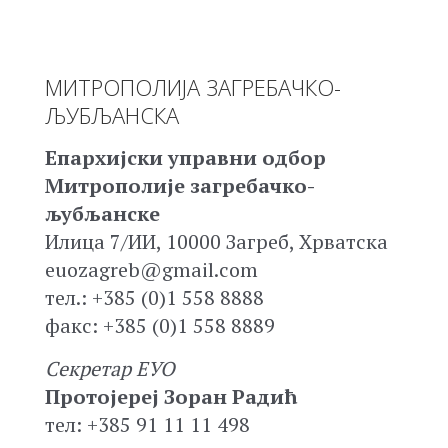
МИТРОПОЛИЈА ЗАГРЕБАЧКО-
ЉУБЉАНСКА
Епархијски управни одбор
Митрополије загребачко-
љубљанске
Илица 7/ИИ, 10000 Загреб, Хрватска
euozagreb@gmail.com
тел.: +385 (0)1 558 8888
факс: +385 (0)1 558 8889
Секретар ЕУО
Протојереј Зоран Радић
тел: +385 91 11 11 498