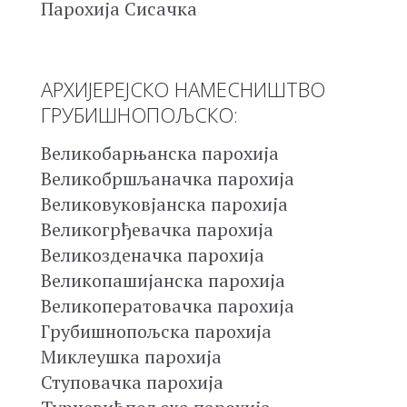
Парохија Сисачка
АРХИЈЕРЕЈСКО НАМЕСНИШТВО
ГРУБИШНОПОЉСКО:
Великобарњанска парохија
Великобршљаначка парохија
Великовуковјанска парохија
Великогрђевачка парохија
Великозденачка парохија
Великопашијанска парохија
Великоператовачка парохија
Грубишнопољска парохија
Миклеушка парохија
Ступовачка парохија