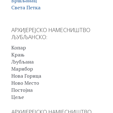
Бршљанац
Света Петка
АРХИЈЕРЕЈСКО НАМЕСНИШТВО
ЉУБЉАНСКО:
Копар
Крањ
Љубљана
Марибор
Нова Горица
Ново Место
Постојна
Цеље
АРХИЈЕРЕЈСКО НАМЈЕСНИШТВО