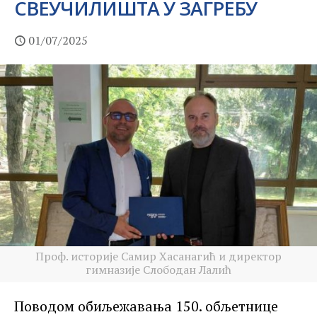
СВЕУЧИЛИШТА У ЗАГРЕБУ
01/07/2025
Проф. историје Самир Хасанагић и директор
гимназије Слободан Лалић
Поводом обиљежавања 150. обљетнице