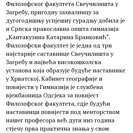
Филозофског факултета Свеучилишта у
Загребу, пригодну захвалницу за
дугогодишњу успјешну сурадњу добила је
и Српска православна општа гимназија
„Кантакузина Катарина Бранковић“.
Филозофски факултет је једна од три
најстарије саставнице Свеучилишта у
Загребу и највећа високошколска
установа која образује будуће наставнике
у Хрватској. Кабинет географије и
повијести у Гимназији је службена
вјежбаоница Одсјека за повијест
Филозофског факултета, гдје будући
наставници повијести под менторством
нашег професора већ дуги низ година
стјечу прва практична знања у свом