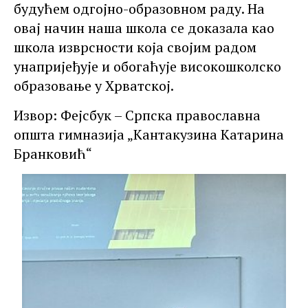
будућем одгојно-образовном раду. На
овај начин наша школа се доказала као
школа изврсности која својим радом
унапријеђује и обогаћује високошколско
образовање у Хрватској.
Извор: Фејсбук – Српска православна
општа гимназија „Кантакузина Катарина
Бранковић“