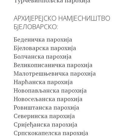
Турчевићпољска парохија
АРХИЈЕРЕЈСКО НАМЈЕСНИШТВО
БЈЕЛОВАРСКО:
Беденичка парохија
Бјеловарска парохија
Болчанска парохија
Великописаничка парохија
Малотрешњевичка парохија
Нарћанска парохија
Новопављанска парохија
Новосељанска парохија
Ровиштанска парохија
Северинска парохија
Сријеђанска парохија
Српскокапелска парохија