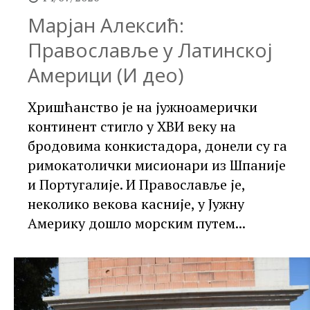
Марјан Алексић:
Православље у Латинској
Америци (И део)
Хришћанство је на јужноамерички
континент стигло у XВИ веку на
бродовима конкистадора, донели су га
римокатолички мисионари из Шпаније
и Португалије. И Православље је,
неколико векова касније, у Јужну
Америку дошло морским путем...