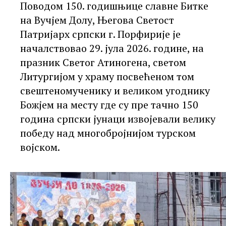
Поводом 150. годишњице славне Битке
на Вучјем Долу, Његова Светост
Патријарх српски г. Порфирије је
началствовао 29. јула 2026. године, на
празник Светог Атиногена, светом
Литургијом у храму посвећеном том
свештеномученику и великом угоднику
Божјем на месту где су пре тачно 150
година српски јунаци извојевали велику
победу над многобројнијом турском
војском.