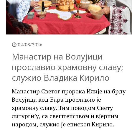
02/08/2026
Манастир на Волујици
прославио храмовну славу;
служио Владика Кирило
Манастир Светог пророка Илије на брду
Волујица код Бара прославио је
храмовну славу. Тим поводом Свету
литургију, са свештенством и вјерним
народом, служио је епископ Кирило.