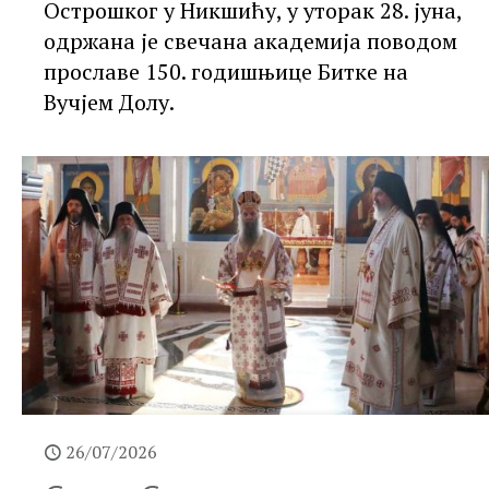
Острошког у Никшићу, у уторак 28. јуна,
одржана је свечана академија поводом
прославе 150. годишњице Битке на
Вучјем Долу.
26/07/2026