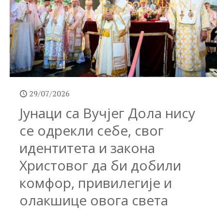
29/07/2026
Јунаци са Вучјег Дола нису
се одрекли себе, свог
идентитета и закона
Христовог да би добили
комфор, привилегије и
олакшице овога света