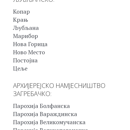
Копар
Крањ
Љубљана
Марибор
Нова Горица
Ново Место
Постојна
Цеље
АРХИЈЕРЕЈСКО НАМЈЕСНИШТВО
ЗАГРЕБАЧКО:
Парохија Болфанска
Парохија Вараждинска
Парохија Великомучанска