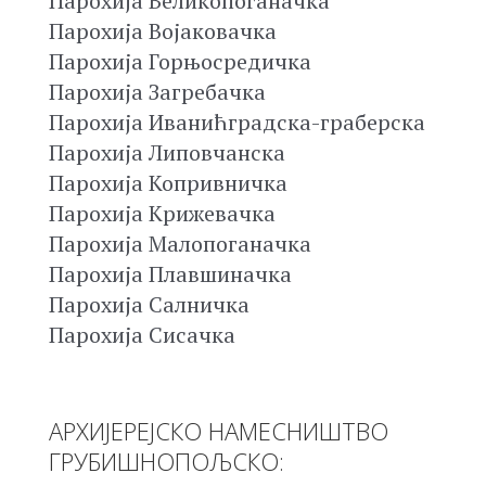
Парохија Великопоганачка
Парохија Војаковачка
Парохија Горњосредичка
Парохија Загребачка
Парохија Иванићградска-граберска
Парохија Липовчанска
Парохија Копривничка
Парохија Крижевачка
Парохија Малопоганачка
Парохија Плавшиначка
Парохија Салничка
Парохија Сисачка
АРХИЈЕРЕЈСКО НАМЕСНИШТВО
ГРУБИШНОПОЉСКО: