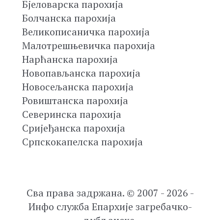
Бјеловарска парохија
Болчанска парохија
Великописаничка парохија
Малотрешњевичка парохија
Нарћанска парохија
Новопављанска парохија
Новосељанска парохија
Ровиштанска парохија
Северинска парохија
Сријеђанска парохија
Српскокапелска парохија
Сва права задржана. © 2007 - 2026 -
Инфо служба Епархије загребачко-