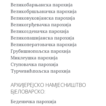
Великобарњанска парохија
Великобршљаначка парохија
Великовуковјанска парохија
Великогрђевачка парохија
Великозденачка парохија
Великопашијанска парохија
Великоператовачка парохија
Грубишнопољска парохија
Миклеушка парохија
Ступовачка парохија
Турчевићпољска парохија
АРХИЈЕРЕЈСКО НАМЈЕСНИШТВО
БЈЕЛОВАРСКО:
Беденичка парохија