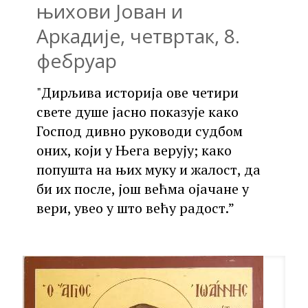
њихови Јован и
Аркадије, четвртак, 8.
фебруар
"Дирљива историја ове четири
свете душе јасно показује како
Господ дивно руководи судбом
оних, који у Њега верују; како
попушта на њих муку и жалост, да
би их после, још већма ојачане у
вери, увео у што већу радост.”