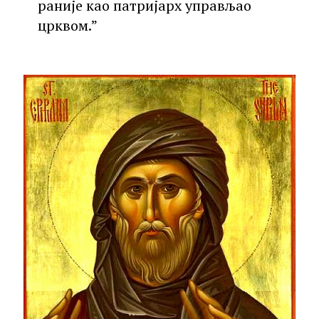
раније као патријарх управљао
црквом.”