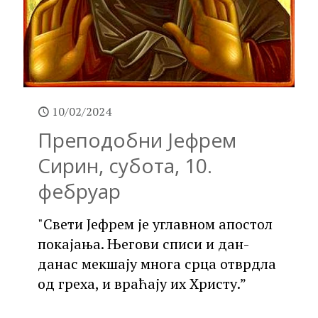
10/02/2024
Преподобни Јефрем
Сирин, субота, 10.
фебруар
"Свети Јефрем је углавном апостол
покајања. Његови списи и дан-
данас мекшају многа срца отврдла
од греха, и враћају их Христу.”