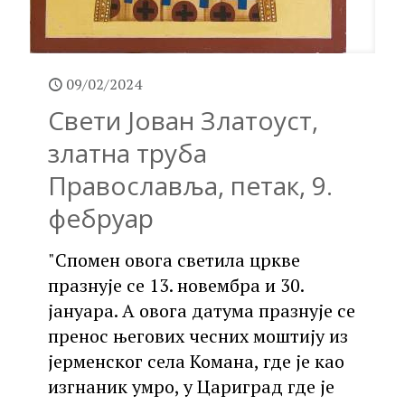
09/02/2024
Свети Јован Златоуст,
златна труба
Православља, петак, 9.
фебруар
"Спомен овога светила цркве
празнује се 13. новембра и 30.
јануара. А овога датума празнује се
пренос његових чесних моштију из
јерменског села Комана, где је као
изгнаник умро, у Цариград где је