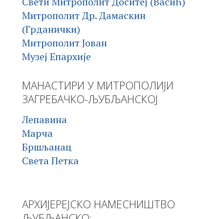
Свети Митрополит Доситеј (Васић)
Митрополит Др. Дамаскин
(Грданички)
Митрополит Јован
Музеј Епархије
МАНАСТИРИ У МИТРОПОЛИЈИ
ЗАГРЕБАЧКО-ЉУБЉАНСКОЈ
Лепавина
Марча
Бршљанац
Света Петка
АРХИЈЕРЕЈСКО НАМЕСНИШТВО
ЉУБЉАНСКО: