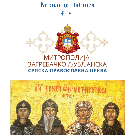
ћирилица
|
latinica