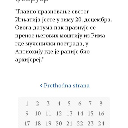
"Главно празновање светог
Игњатија јесте у зиму 20. децембра.
Овога датума пак празнује се
пренос његових моштију из Рима
где мученички пострада, у
Антиохију где је раније био
архијереј."
Prethodna strana
1
2
3
4
5
6
7
8
9
10
11
12
13
14
15
16
17
18
19
20
21
22
23
24