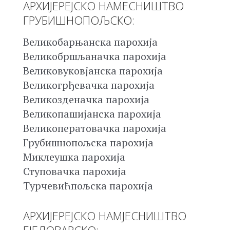
АРХИЈЕРЕЈСКО НАМЕСНИШТВО
ГРУБИШНОПОЉСКО:
Великобарњанска парохија
Великобршљаначка парохија
Великовуковјанска парохија
Великогрђевачка парохија
Великозденачка парохија
Великопашијанска парохија
Великоператовачка парохија
Грубишнопољска парохија
Миклеушка парохија
Ступовачка парохија
Турчевићпољска парохија
АРХИЈЕРЕЈСКО НАМЈЕСНИШТВО
БЈЕЛОВАРСКО: