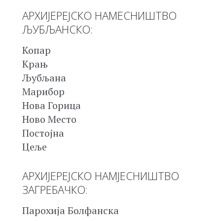
АРХИЈЕРЕЈСКО НАМЕСНИШТВО
ЉУБЉАНСКО:
Копар
Крањ
Љубљана
Марибор
Нова Горица
Ново Место
Постојна
Цеље
АРХИЈЕРЕЈСКО НАМЈЕСНИШТВО
ЗАГРЕБАЧКО:
Парохија Болфанска