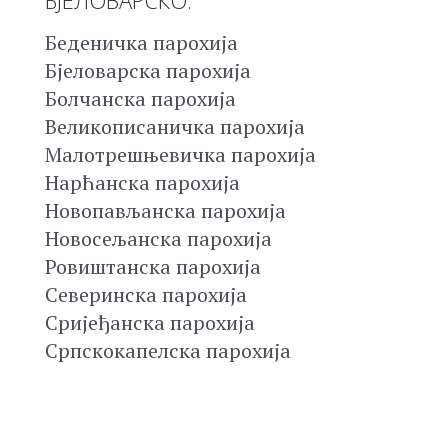
Беденичка парохија
Бјеловарска парохија
Болчанска парохија
Великописаничка парохија
Малотрешњевичка парохија
Нарћанска парохија
Новопављанска парохија
Новосељанска парохија
Ровиштанска парохија
Северинска парохија
Сријеђанска парохија
Српскокапелска парохија