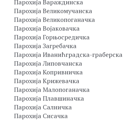
Парохија Вараждинска
Парохија Великомучанска
Парохија Великопоганачка
Парохија Војаковачка
Парохија Горњосредичка
Парохија Загребачка
Парохија Иванићградска-граберска
Парохија Липовчанска
Парохија Копривничка
Парохија Крижевачка
Парохија Малопоганачка
Парохија Плавшиначка
Парохија Салничка
Парохија Сисачка