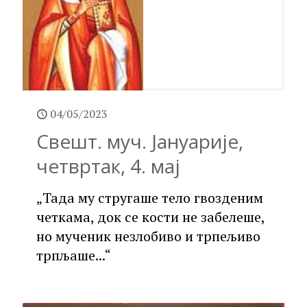
04/05/2023
Свешт. муч. Јануарије,
четвртак, 4. мај
„Тада му стругаше тело гвозденим
четкама, док се кости не забелеше,
но мученик незлобиво и трпељиво
трпљаше...“