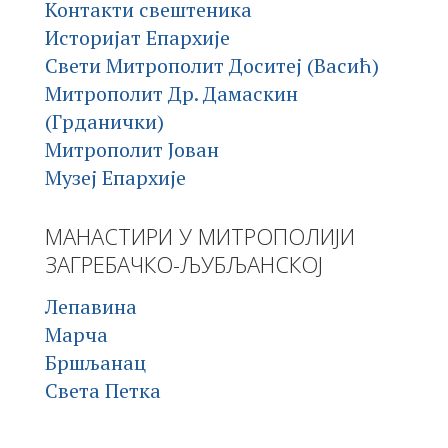
Контакти свештеника
Историјат Епархије
Свети Митрополит Доситеј (Васић)
Митрополит Др. Дамаскин
(Грданички)
Митрополит Јован
Музеј Епархије
МАНАСТИРИ У МИТРОПОЛИЈИ
ЗАГРЕБАЧКО-ЉУБЉАНСКОЈ
Лепавина
Марча
Бршљанац
Света Петка