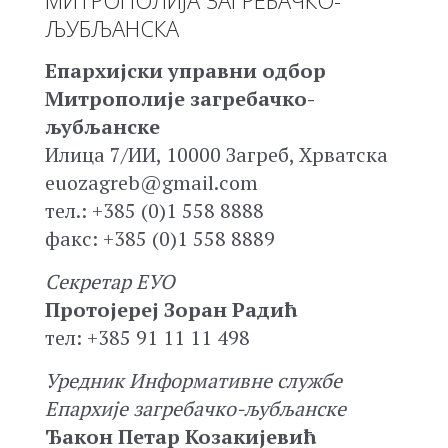
ЉУБЉАНСКА
Епархијски управни одбор
Митрополије загребачко-
љубљанске
Илица 7/ИИ, 10000 Загреб, Хрватска
euozagreb@gmail.com
тел.: +385 (0)1 558 8888
факс: +385 (0)1 558 8889
Секретар ЕУО
Протојереј Зоран Радић
тел: +385 91 11 11 498
Уредник Информативне службе
Епархије загребачко-љубљанске
Ђакон Петар Козакијевић