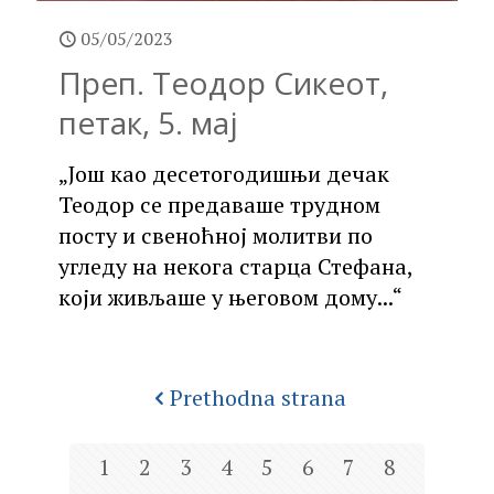
05/05/2023
Преп. Теодор Сикеот,
петак, 5. мај
„Још као десетогодишњи дечак
Теодор се предаваше трудном
посту и свеноћној молитви по
угледу на некога старца Стефана,
који живљаше у његовом дому...“
Prethodna strana
1
2
3
4
5
6
7
8