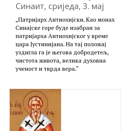
Синаит, сриједа, 3. мај
„Патријарх Антиохијски. Као монах
Синајске горе буде изабран за
патријарха Антиохијског у време
цара Јустинијана. На тај положај
уздигла га је његова добродетељ,
чистота живота, велика духовна
ученост и тврда вера.“