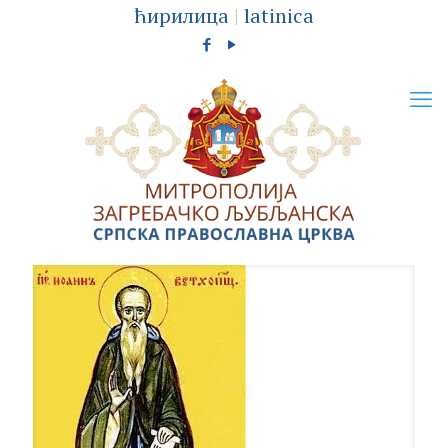
ћирилица
|
latinica