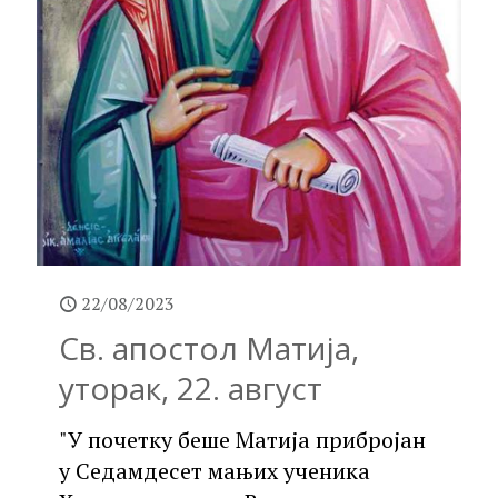
22/08/2023
Св. апостол Матија,
уторак, 22. август
"У почетку беше Матија прибројан
у Седамдесет мањих ученика