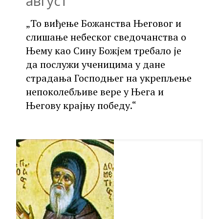
август
„То виђење Божанства Његовог и
слишање небеског сведочанства о
Њему као Сину Божјем требало је
да послужи ученицима у дане
страдања Господњег на укрепљење
непоколебљиве вере у Њега и
Његову крајњу победу.“