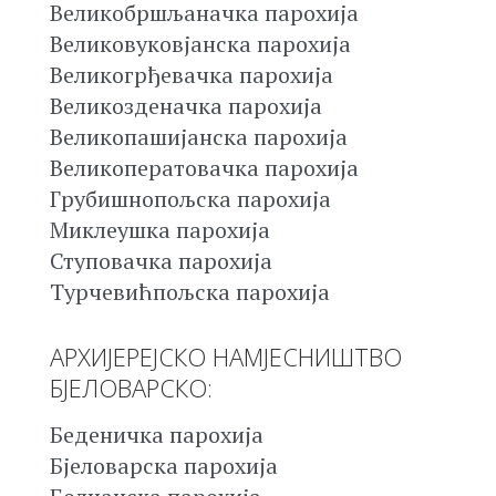
Великобршљаначка парохија
Великовуковјанска парохија
Великогрђевачка парохија
Великозденачка парохија
Великопашијанска парохија
Великоператовачка парохија
Грубишнопољска парохија
Миклеушка парохија
Ступовачка парохија
Турчевићпољска парохија
АРХИЈЕРЕЈСКО НАМЈЕСНИШТВО
БЈЕЛОВАРСКО:
Беденичка парохија
Бјеловарска парохија