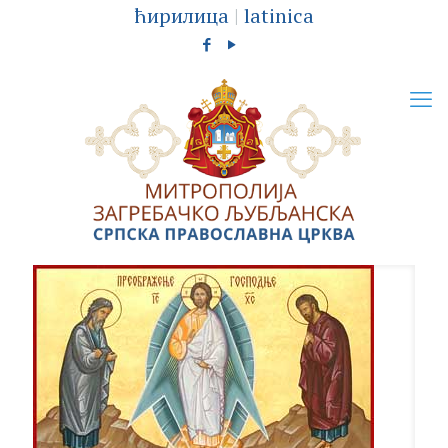
ћирилица
|
latinica