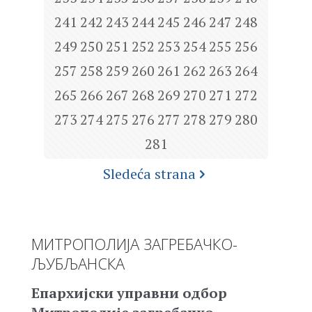
241
242
243
244
245
246
247
248
249
250
251
252
253
254
255
256
257
258
259
260
261
262
263
264
265
266
267
268
269
270
271
272
273
274
275
276
277
278
279
280
281
Sledeća strana
МИТРОПОЛИЈА ЗАГРЕБАЧКО-
ЉУБЉАНСКА
Епархијски управни одбор