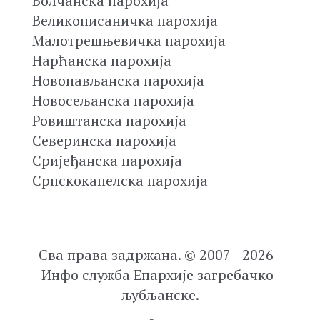
Болчанска парохија
Великописаничка парохија
Малотрешњевичка парохија
Нарћанска парохија
Новопављанска парохија
Новосељанска парохија
Ровиштанска парохија
Северинска парохија
Сријеђанска парохија
Српскокапелска парохија
Сва права задржана. © 2007 - 2026 -
Инфо служба Епархије загребачко-
љубљанске.