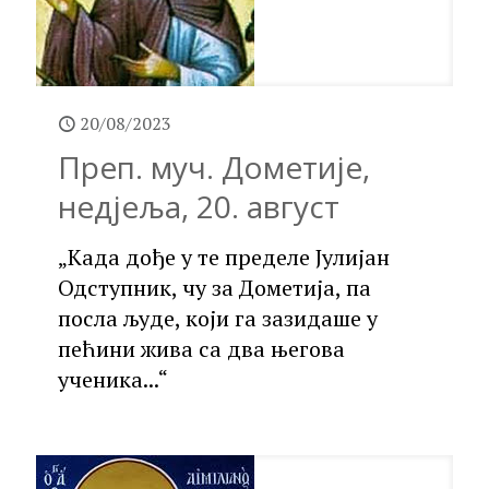
20/08/2023
Преп. муч. Дометије,
недјеља, 20. август
„Када дође у те пределе Јулијан
Одступник, чу за Дометија, па
посла људе, који га зазидаше у
пећини жива са два његова
ученика...“