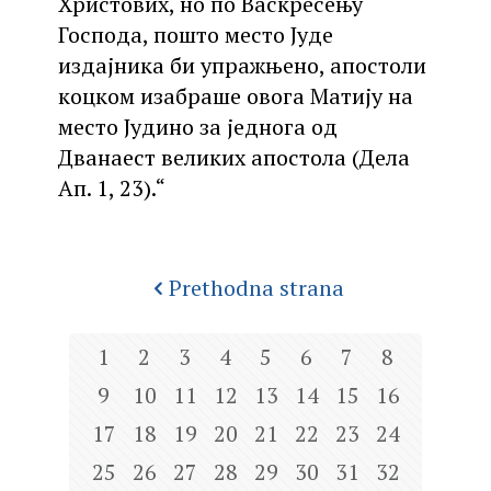
Христових, но по Васкресењу
Господа, пошто место Јуде
издајника би упражњено, апостоли
коцком изабраше овога Матију на
место Јудино за једнога од
Дванаест великих апостола (Дела
Ап. 1, 23).“
Prethodna strana
1
2
3
4
5
6
7
8
9
10
11
12
13
14
15
16
17
18
19
20
21
22
23
24
25
26
27
28
29
30
31
32