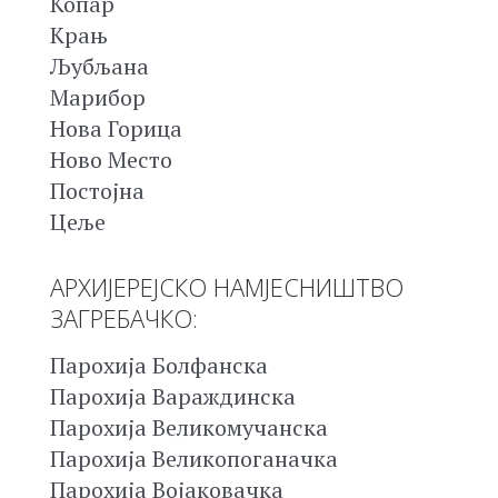
Копар
Крањ
Љубљана
Марибор
Нова Горица
Ново Место
Постојна
Цеље
АРХИЈЕРЕЈСКО НАМЈЕСНИШТВО
ЗАГРЕБАЧКО:
Парохија Болфанска
Парохија Вараждинска
Парохија Великомучанска
Парохија Великопоганачка
Парохија Војаковачка