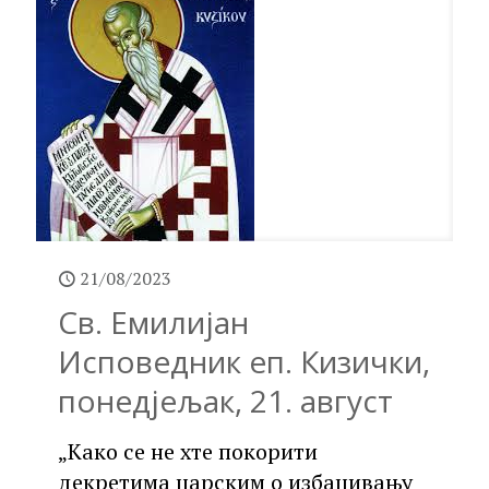
21/08/2023
Св. Емилијан
Исповедник еп. Кизички,
понедјељак, 21. август
„Како се не хте покорити
декретима царским о избацивању