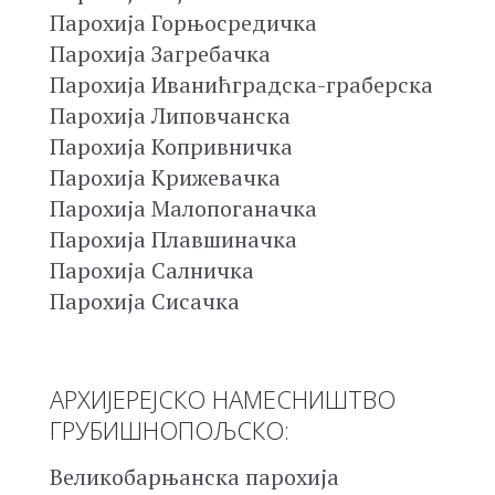
Парохија Горњосредичка
Парохија Загребачка
Парохија Иванићградска-граберска
Парохија Липовчанска
Парохија Копривничка
Парохија Крижевачка
Парохија Малопоганачка
Парохија Плавшиначка
Парохија Салничка
Парохија Сисачка
АРХИЈЕРЕЈСКО НАМЕСНИШТВО
ГРУБИШНОПОЉСКО:
Великобарњанска парохија