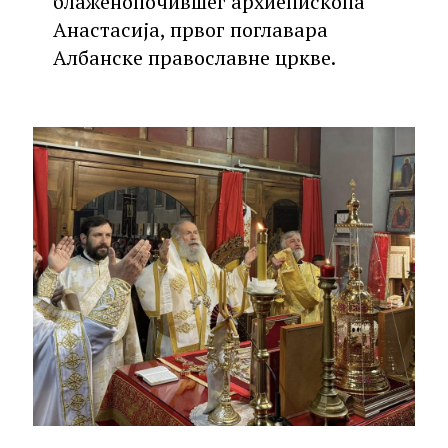
блаженопочившег архиепископа
Анастасија, првог поглавара
Албанске православне цркве.