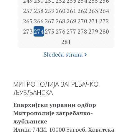
249
250
251
252
253
254
255
256
257
258
259
260
261
262
263
264
265
266
267
268
269
270
271
272
273
274
275
276
277
278
279
280
281
Sledeća strana
МИТРОПОЛИЈА ЗАГРЕБАЧКО-
ЉУБЉАНСКА
Епархијски управни одбор
Митрополије загребачко-
љубљанске
Илица 7/ИИ, 10000 Загреб, Хрватска