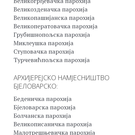
Великогрђевачка парохија
Великозденачка парохија
Великопашијанска парохија
Великоператовачка парохија
Грубишнопољска парохија
Миклеушка парохија
Ступовачка парохија
Турчевићпољска парохија
АРХИЈЕРЕЈСКО НАМЈЕСНИШТВО
БЈЕЛОВАРСКО:
Беденичка парохија
Бјеловарска парохија
Болчанска парохија
Великописаничка парохија
Малотрешњевичка парохија