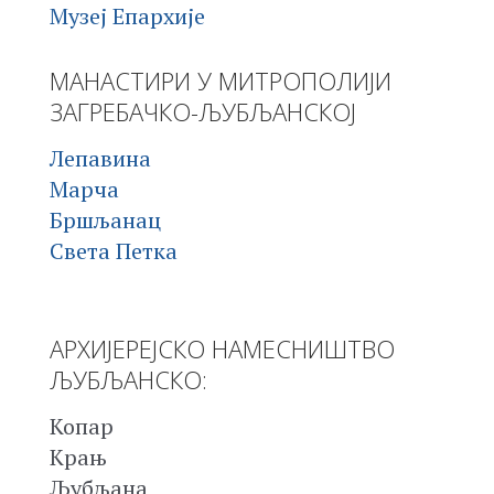
Музеј Епархије
МАНАСТИРИ У МИТРОПОЛИЈИ
ЗАГРЕБАЧКО-ЉУБЉАНСКОЈ
Лепавина
Марча
Бршљанац
Света Петка
АРХИЈЕРЕЈСКО НАМЕСНИШТВО
ЉУБЉАНСКО:
Копар
Крањ
Љубљана