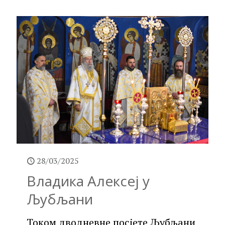
28/03/2025
Владика Алексеј у
Љубљани
Током дводневне посјете Љубљани