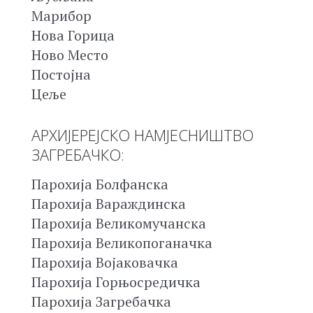
Марибор
Нова Горица
Ново Место
Постојна
Цеље
АРХИЈЕРЕЈСКО НАМЈЕСНИШТВО
ЗАГРЕБАЧКО:
Парохија Болфанска
Парохија Вараждинска
Парохија Великомучанска
Парохија Великопоганачка
Парохија Војаковачка
Парохија Горњосредичка
Парохија Загребачка