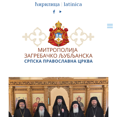
ћирилица
|
latinica