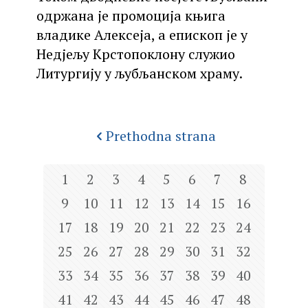
одржана је промоција књига
владике Алексеја, а епископ је у
Недјељу Крстопоклону служио
Литургију у љубљанском храму.
Prethodna strana
1
2
3
4
5
6
7
8
9
10
11
12
13
14
15
16
17
18
19
20
21
22
23
24
25
26
27
28
29
30
31
32
33
34
35
36
37
38
39
40
41
42
43
44
45
46
47
48