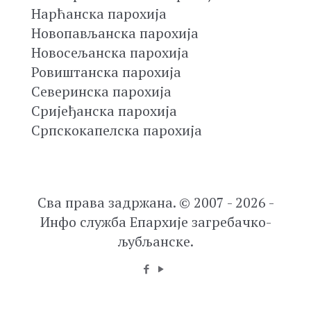
Нарћанска парохија
Новопављанска парохија
Новосељанска парохија
Ровиштанска парохија
Северинска парохија
Сријеђанска парохија
Српскокапелска парохија
Сва права задржана. © 2007 - 2026 -
Инфо служба Епархије загребачко-
љубљанске.