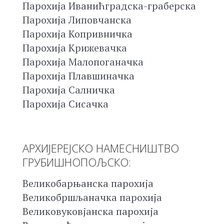
Парохија Иванићградска-граберска
Парохија Липовчанска
Парохија Копривничка
Парохија Крижевачка
Парохија Малопоганачка
Парохија Плавшиначка
Парохија Салничка
Парохија Сисачка
АРХИЈЕРЕЈСКО НАМЕСНИШТВО
ГРУБИШНОПОЉСКО:
Великобарњанска парохија
Великобршљаначка парохија
Великовуковјанска парохија