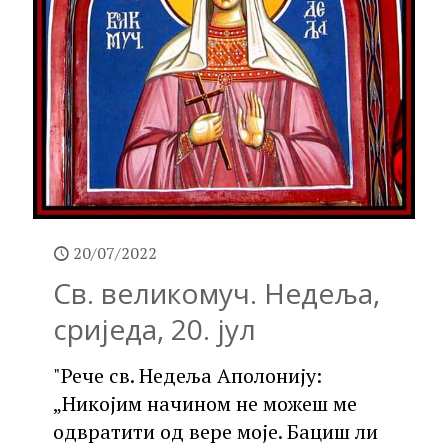
20/07/2022
Св. великомуч. Недеља,
сриједа, 20. јул
"Рече св. Недеља Аполонију:
„Никојим начином не можеш ме
одвратити од вере моје. Бациш ли