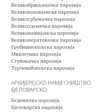
Великобршљаначка парохија
Великовуковјанска парохија
Великогрђевачка парохија
Великозденачка парохија
Великопашијанска парохија
Великоператовачка парохија
Грубишнопољска парохија
Миклеушка парохија
Ступовачка парохија
Турчевићпољска парохија
АРХИЈЕРЕЈСКО НАМЈЕСНИШТВО
БЈЕЛОВАРСКО:
Беденичка парохија
Бјеловарска парохија