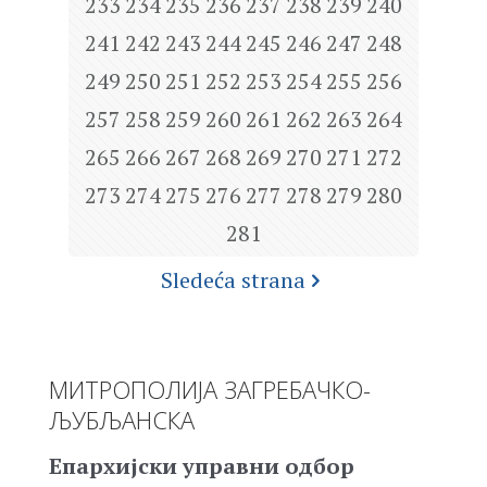
233
234
235
236
237
238
239
240
241
242
243
244
245
246
247
248
249
250
251
252
253
254
255
256
257
258
259
260
261
262
263
264
265
266
267
268
269
270
271
272
273
274
275
276
277
278
279
280
281
Sledeća strana
МИТРОПОЛИЈА ЗАГРЕБАЧКО-
ЉУБЉАНСКА
Епархијски управни одбор