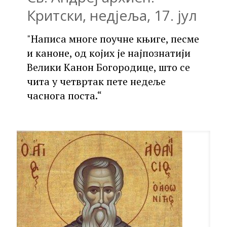
Критски, недјеља, 17. јул
"Написа многе поучне књиге, песме
и каноне, од којих је најпознатији
Велики Канон Богородице, што се
чита у четвртак пете недеље
часнога поста.“