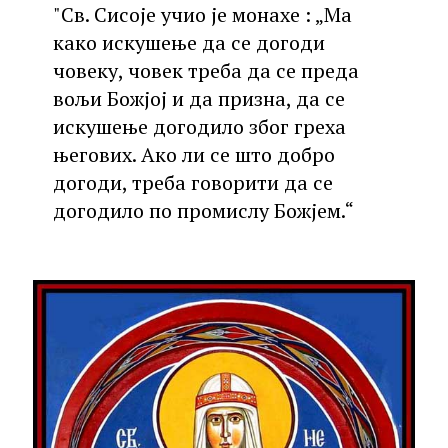
"Св. Сисоје учио је монахе : „Ма
како искушење да се догоди
човеку, човек треба да се преда
вољи Божјој и да призна, да се
искушење догодило због греха
његових. Ако ли се што добро
догоди, треба говорити да се
догодило по промислу Божјем.“