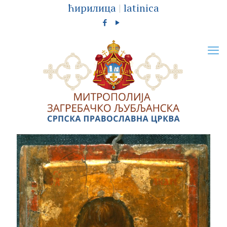
ћирилица
|
latinica