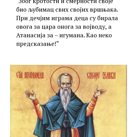
"Због кротости и смерности своје
био љубимац свих својих вршњака.
При дечјим играма деца су бирала
овога за цара онога за војводу, а
Атанасија за – игумана. Као неко
предсказање!“