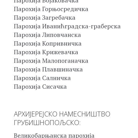
Парохија Војаковачка
Парохија Горњосредичка
Парохија Загребачка
Парохија Иванићградска-граберска
Парохија Липовчанска
Парохија Копривничка
Парохија Крижевачка
Парохија Малопоганачка
Парохија Плавшиначка
Парохија Салничка
Парохија Сисачка
АРХИЈЕРЕЈСКО НАМЕСНИШТВО
ГРУБИШНОПОЉСКО:
Великобарњанска парохија