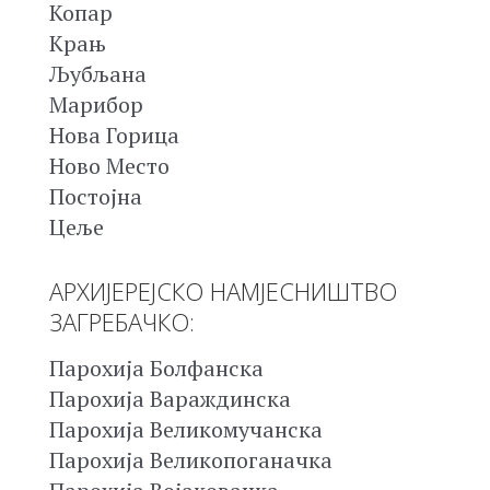
Копар
Крањ
Љубљана
Марибор
Нова Горица
Ново Место
Постојна
Цеље
АРХИЈЕРЕЈСКО НАМЈЕСНИШТВО
ЗАГРЕБАЧКО:
Парохија Болфанска
Парохија Вараждинска
Парохија Великомучанска
Парохија Великопоганачка