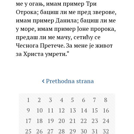
ме у огањ, имам пример Три
Отрока; бациш ли ме пред зверове,
имам пример Данила; бациш ли ме
у море, имам пример Јоне пророка,
предаш ли ме мачу, сетићу се
Чеснога Претече. За мене је живот
за Христа умрети.“
Prethodna strana
1
2
3
4
5
6
7
8
9
10
11
12
13
14
15
16
17
18
19
20
21
22
23
24
25
26
27
28
29
30
31
32