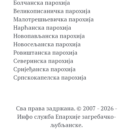
Болчанска парохија
Великописаничка парохија
Малотрешњевичка парохија
Нарћанска парохија
Новопављанска парохија
Новосељанска парохија
Ровиштанска парохија
Северинска парохија
Сријеђанска парохија
Српскокапелска парохија
Сва права задржана. © 2007 - 2026 -
Инфо служба Епархије загребачко-
љубљанске.