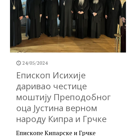
24/05/2024
Епископ Исихије
даривао честице
моштију Преподобног
оца Јустина верном
народу Кипра и Грчке
Епископе Кипарске и Грчке