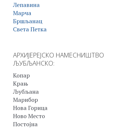
Лепавина
Марча
Бршљанац
Света Петка
АРХИЈЕРЕЈСКО НАМЕСНИШТВО
ЉУБЉАНСКО:
Копар
Крањ
Љубљана
Марибор
Нова Горица
Ново Место
Постојна