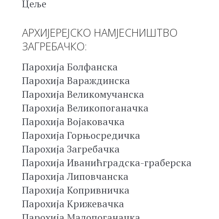
Цеље
АРХИЈЕРЕЈСКО НАМЈЕСНИШТВО
ЗАГРЕБАЧКО:
Парохија Болфанска
Парохија Вараждинска
Парохија Великомучанска
Парохија Великопоганачка
Парохија Војаковачка
Парохија Горњосредичка
Парохија Загребачка
Парохија Иванићградска-граберска
Парохија Липовчанска
Парохија Копривничка
Парохија Крижевачка
Парохија Малопоганачка