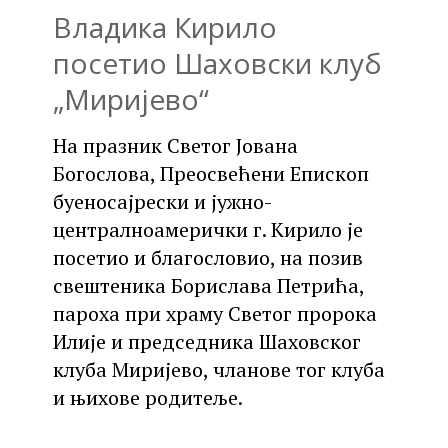
Владика Кирило
посетио Шаховски клуб
„Миријево“
На празник Светог Јована
Богослова, Преосвећени Епископ
буеносајрески и јужно-
централноамерички г. Кирило је
посетио и благословио, на позив
свештеника Борислава Петрића,
пароха при храму Светог пророка
Илије и председника Шаховског
клуба Миријево, чланове тог клуба
и њихове родитеље.