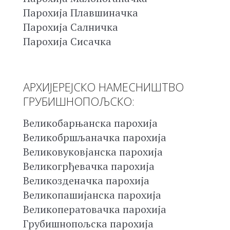
Парохија Плавшиначка
Парохија Салничка
Парохија Сисачка
АРХИЈЕРЕЈСКО НАМЕСНИШТВО
ГРУБИШНОПОЉСКО:
Великобарњанска парохија
Великобршљаначка парохија
Великовуковјанска парохија
Великогрђевачка парохија
Великозденачка парохија
Великопашијанска парохија
Великоператовачка парохија
Грубишнопољска парохија