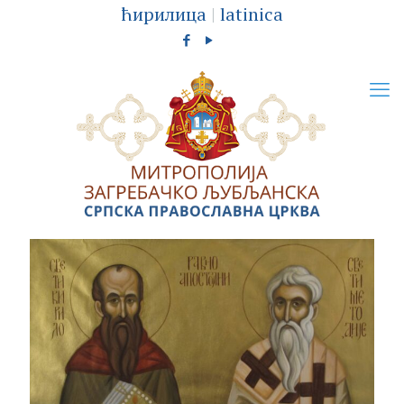
ћирилица
|
latinica