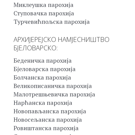
Миклеушка парохија
Ступовачка парохија
Турчевићпољска парохија
АРХИЈЕРЕЈСКО НАМЈЕСНИШТВО
БЈЕЛОВАРСКО:
Беденичка парохија
Бјеловарска парохија
Болчанска парохија
Великописаничка парохија
Малотрешњевичка парохија
Нарћанска парохија
Новопављанска парохија
Новосељанска парохија
Ровиштанска парохија