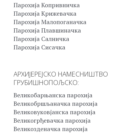
Парохија Копривничка
Парохија Крижевачка
Парохија Малопоганачка
Парохија Плавшиначка
Парохија Салничка
Парохија Сисачка
АРХИЈЕРЕЈСКО НАМЕСНИШТВО
ГРУБИШНОПОЉСКО:
Великобарњанска парохија
Великобршљаначка парохија
Великовуковјанска парохија
Великогрђевачка парохија
Великозденачка парохија