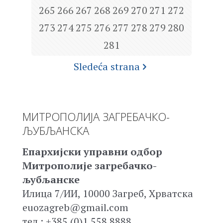
265
266
267
268
269
270
271
272
273
274
275
276
277
278
279
280
281
Sledeća strana
МИТРОПОЛИЈА ЗАГРЕБАЧКО-
ЉУБЉАНСКА
Епархијски управни одбор
Митрополије загребачко-
љубљанске
Илица 7/ИИ, 10000 Загреб, Хрватска
euozagreb@gmail.com
тел.: +385 (0)1 558 8888