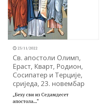
23/11/2022
Св. апостоли Олимп,
Ераст, Кварт, Родион,
Сосипатер и Терције,
сриједа, 23. новембар
„Беху сви из Седамдесет
апостола...“