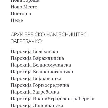
Ново Место
Постојна
Цеље
АРХИЈЕРЕЈСКО НАМЈЕСНИШТВО
ЗАГРЕБАЧКО:
Парохија Болфанска
Парохија Вараждинска
Парохија Великомучанска
Парохија Великопоганачка
Парохија Војаковачка
Парохија Горњосредичка
Парохија Загребачка
Парохија Иванићградска-граберска
Парохија Липовчанска