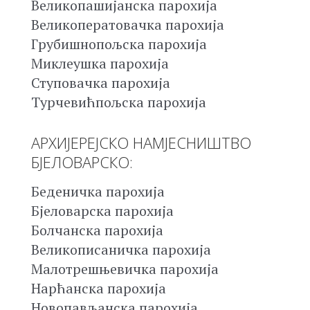
Великопашијанска парохија
Великоператовачка парохија
Грубишнопољска парохија
Миклеушка парохија
Ступовачка парохија
Турчевићпољска парохија
АРХИЈЕРЕЈСКО НАМЈЕСНИШТВО
БЈЕЛОВАРСКО:
Беденичка парохија
Бјеловарска парохија
Болчанска парохија
Великописаничка парохија
Малотрешњевичка парохија
Нарћанска парохија
Новопављанска парохија