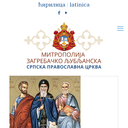
ћирилица
|
latinica