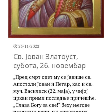
26/11/2022
Св. Јован Златоуст,
субота, 26. новембар
„Пред смрт опет му се јавише св.
Апостоли Јован и Петар, као и св.
муч. Василиск (22. маја), у чијој
цркви прими последње причешће.
„Слава Богу за све!“ беху његове
последње речи, и с тим речима