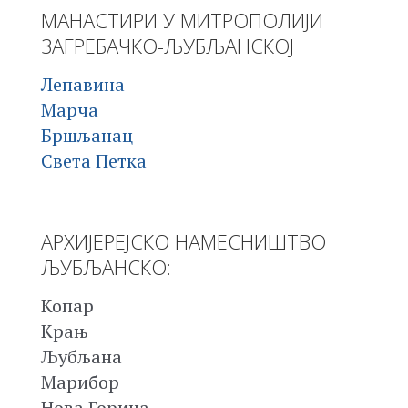
МАНАСТИРИ У МИТРОПОЛИЈИ
ЗАГРЕБАЧКО-ЉУБЉАНСКОЈ
Лепавина
Марча
Бршљанац
Света Петка
АРХИЈЕРЕЈСКО НАМЕСНИШТВО
ЉУБЉАНСКО:
Копар
Крањ
Љубљана
Марибор
Нова Горица