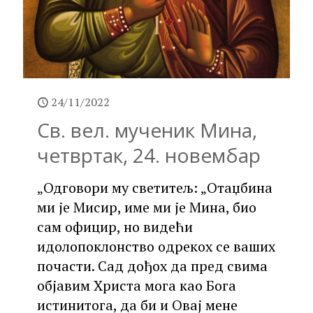
24/11/2022
Св. вел. мученик Мина,
четвртак, 24. новембар
„Одговори му светитељ: „Отаџбина
ми је Мисир, име ми је Мина, био
сам официр, но видећи
идолопоклонство одрекох се ваших
почасти. Сад дођох да пред свима
објавим Христа мога као Бога
истинитога, да би и Овај мене