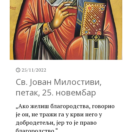
25/11/2022
Св. Јован Милостиви,
петак, 25. новембар
„Ако желиш благородства, говорио
је он, не тражи га у крви него у
добродетељи, јер то је право
благородство.“