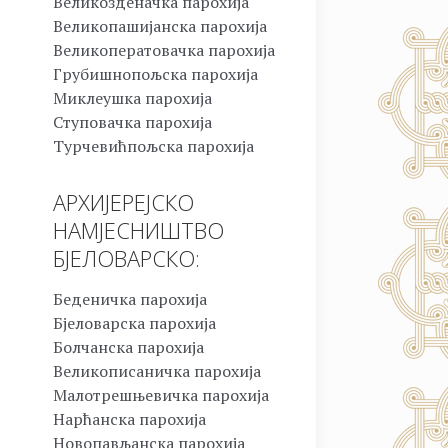
Великозденачка парохија
Великопашијанска парохија
Великоператовачка парохија
Грубишнопољска парохија
Миклеушка парохија
Ступовачка парохија
Турчевићпољска парохија
АРХИЈЕРЕЈСКО
НАМЈЕСНИШТВО
БЈЕЛОВАРСКО:
Беденичка парохија
Бјеловарска парохија
Болчанска парохија
Великописаничка парохија
Малотрешњевичка парохија
Нарћанска парохија
Новопављанска парохија