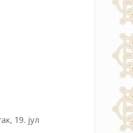
к, 19. јул