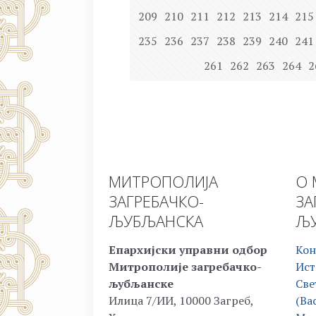
209
210
211
212
213
214
215
235
236
237
238
239
240
241
261
262
263
264
2
МИТРОПОЛИЈА
О 
ЗАГРЕБАЧКО-
ЗА
ЉУБЉАНСКА
ЉУ
Епархијски управни одбор
Кон
Митрополије загребачко-
Ист
љубљанске
Све
Илица 7/ИИ, 10000 Загреб,
(Ва