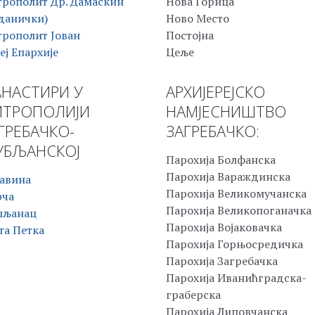
рополит Др. Дамаскин
Нова Горица
данички)
Ново Место
рополит Јован
Постојна
еј Епархије
Цеље
НАСТИРИ У
АРХИЈЕРЕЈСКО
ТРОПОЛИЈИ
НАМЈЕСНИШТВО
ГРЕБАЧКО-
ЗАГРЕБАЧКО:
БЉАНСКОЈ
Парохија Болфанска
Парохија Вараждинска
авина
Парохија Великомучанска
рча
Парохија Великопоганачка
шљанац
Парохија Војаковачка
та Петка
Парохија Горњосредичка
Парохија Загребачка
Парохија Иванићградска-
граберска
Парохија Липовчанска