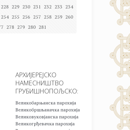
228
229
230
231
232
233
234
254
255
256
257
258
259
260
77
278
279
280
281
АРХИЈЕРЕЈСКО
НАМЕСНИШТВО
ГРУБИШНОПОЉСКО:
Великобарњанска парохија
Великобршљаначка парохија
Великовуковјанска парохија
Великогрђевачка парохија