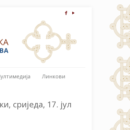
ултимедија
Линкови
и, сриједа, 17. јул