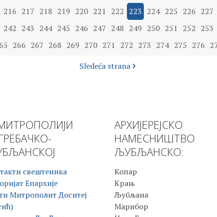
216
217
218
219
220
221
222
223
224
225
226
227
242
243
244
245
246
247
248
249
250
251
252
253
65
266
267
268
269
270
271
272
273
274
275
276
2
Sledeća strana
МИТРОПОЛИЈИ
АРХИЈЕРЕЈСКО
ГРЕБАЧКО-
НАМЕСНИШТВО
БЉАНСКОЈ
ЉУБЉАНСКО:
такти свештеника
Копар
оријат Епархије
Крањ
ти Митрополит Доситеј
Љубљана
сић)
Марибор