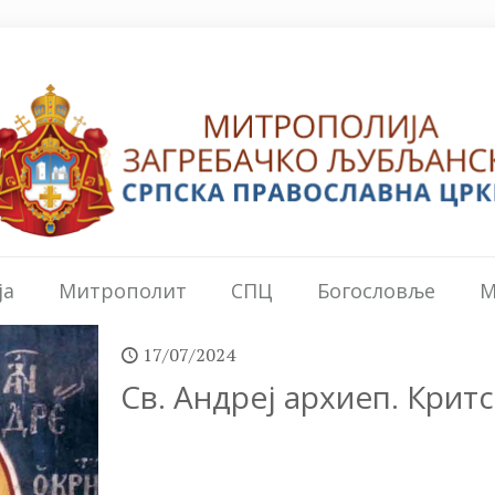
ја
Митрополит
СПЦ
Богословље
М
17/07/2024
Св. Андреј архиеп. Критск