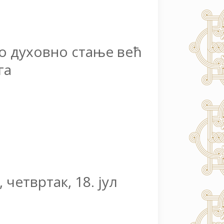
мо духовно стање већ
га
 четвртак, 18. јул