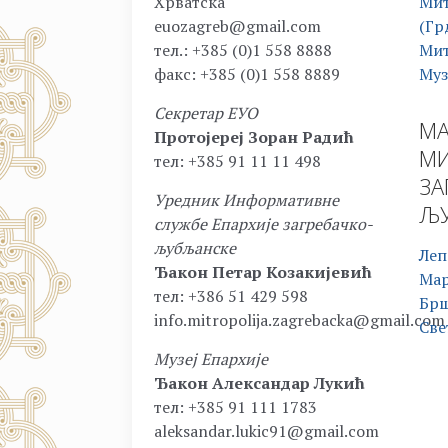
Хрватска
Мит
euozagreb@gmail.com
(Гр
тел.: +385 (0)1 558 8888
Мит
факс: +385 (0)1 558 8889
Муз
Секретар ЕУО
МА
Протојереј Зоран Радић
МИ
тел: +385 91 11 11 498
ЗА
Уредник Информативне
ЉУ
службе Епархије загребачко-
љубљанске
Леп
Ђакон Петар Козакијевић
Ма
тел: +386 51 429 598
Бр
info.mitropolija.zagrebacka@gmail.com
Све
Музеј Епархије
Ђакон Александар Лукић
тел: +385 91 111 1783
aleksandar.lukic91@gmail.com