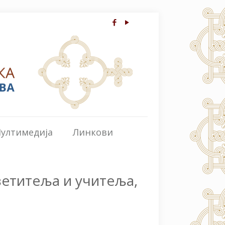
ултимедија
Линкови
ветитеља и учитеља,