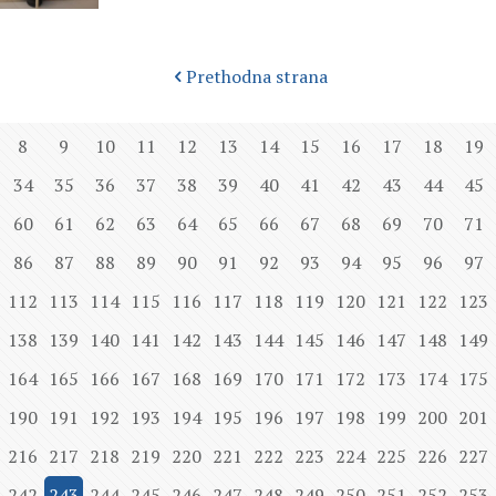
Prethodna strana
8
9
10
11
12
13
14
15
16
17
18
19
34
35
36
37
38
39
40
41
42
43
44
45
60
61
62
63
64
65
66
67
68
69
70
71
86
87
88
89
90
91
92
93
94
95
96
97
112
113
114
115
116
117
118
119
120
121
122
123
138
139
140
141
142
143
144
145
146
147
148
149
164
165
166
167
168
169
170
171
172
173
174
175
190
191
192
193
194
195
196
197
198
199
200
201
216
217
218
219
220
221
222
223
224
225
226
227
242
243
244
245
246
247
248
249
250
251
252
253