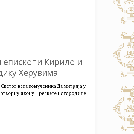
 епископи Кирило и
дику Херувима
 Светог великомученика Димитрија у
удотворну икону Пресвете Богородице