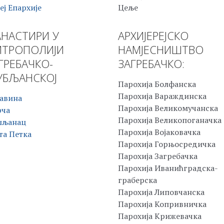
еј Епархије
Цеље
НАСТИРИ У
АРХИЈЕРЕЈСКО
ТРОПОЛИЈИ
НАМЈЕСНИШТВО
ГРЕБАЧКО-
ЗАГРЕБАЧКО:
БЉАНСКОЈ
Парохија Болфанска
Парохија Вараждинска
авина
Парохија Великомучанска
рча
Парохија Великопоганачка
шљанац
Парохија Војаковачка
та Петка
Парохија Горњосредичка
Парохија Загребачка
Парохија Иванићградска-
граберска
Парохија Липовчанска
Парохија Копривничка
Парохија Крижевачка