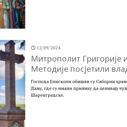
12/09/2024
Митрополит Григорије и
Методије посјетили вла
Господа Епископи обишли су Саборни храм
Даљу, где су имали прилику да целивају ч
Шаренградске.