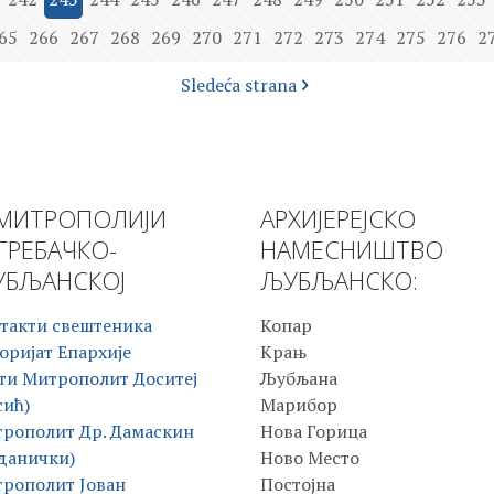
65
266
267
268
269
270
271
272
273
274
275
276
2
Sledeća strana
МИТРОПОЛИЈИ
АРХИЈЕРЕЈСКО
ГРЕБАЧКО-
НАМЕСНИШТВО
БЉАНСКОЈ
ЉУБЉАНСКО:
такти свештеника
Копар
оријат Епархије
Крањ
ти Митрополит Доситеј
Љубљана
сић)
Марибор
рополит Др. Дамаскин
Нова Горица
данички)
Ново Место
рополит Јован
Постојна