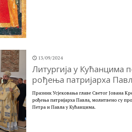
13/09/2024
Литургија у Кућанцима
рођења патријарха Пав
Празник Усјековања главе Светог Јована К
рођења патријарха Павла, молитвено су пр
Петра и Павла у Кућанцима.