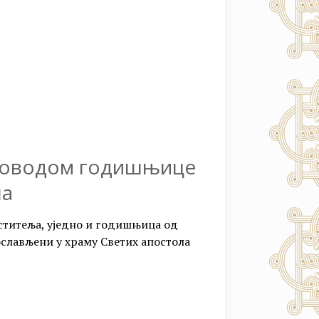
 поводом годишњице
ла
рститеља, уједно и годишњица од
ослављени у храму Светих апостола