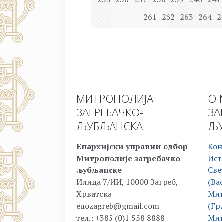
261
262
263
264
2
МИТРОПОЛИЈА
О 
ЗАГРЕБАЧКО-
ЗА
ЉУБЉАНСКА
ЉУ
Епархијски управни одбор
Кон
Митрополије загребачко-
Ист
љубљанске
Све
Илица 7/ИИ, 10000 Загреб,
(Ва
Хрватска
Мит
euozagreb@gmail.com
(Гр
тел.: +385 (0)1 558 8888
Мит