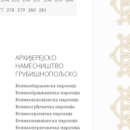
77
278
279
280
281
АРХИЈЕРЕЈСКО
НАМЕСНИШТВО
ГРУБИШНОПОЉСКО:
Великобарњанска парохија
Великобршљаначка парохија
Великовуковјанска парохија
Великогрђевачка парохија
Великозденачка парохија
Великопашијанска парохија
Великоператовачка парохија