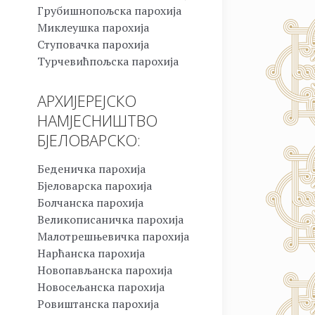
Грубишнопољска парохија
Миклеушка парохија
Ступовачка парохија
Турчевићпољска парохија
АРХИЈЕРЕЈСКО
НАМЈЕСНИШТВО
БЈЕЛОВАРСКО:
Беденичка парохија
Бјеловарска парохија
Болчанска парохија
Великописаничка парохија
Малотрешњевичка парохија
Нарћанска парохија
Новопављанска парохија
Новосељанска парохија
Ровиштанска парохија