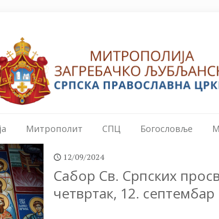
ја
Митрополит
СПЦ
Богословље
М
12/09/2024
Сабор Св. Српских прос
четвртак, 12. септембар