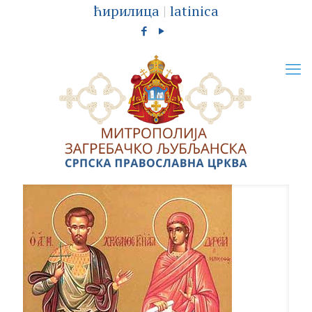
ћирилица
|
latinica