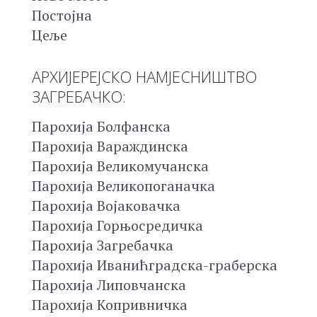
Постојна
Цеље
АРХИЈЕРЕЈСКО НАМЈЕСНИШТВО
ЗАГРЕБАЧКО:
Парохија Болфанска
Парохија Вараждинска
Парохија Великомучанска
Парохија Великопоганачка
Парохија Војаковачка
Парохија Горњосредичка
Парохија Загребачка
Парохија Иванићградска-граберска
Парохија Липовчанска
Парохија Копривничка