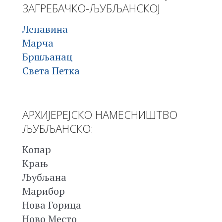
ЗАГРЕБАЧКО-ЉУБЉАНСКОЈ
Лепавина
Марча
Бршљанац
Света Петка
АРХИЈЕРЕЈСКО НАМЕСНИШТВО
ЉУБЉАНСКО:
Копар
Крањ
Љубљана
Марибор
Нова Горица
Ново Место