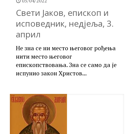
03/04/2022
Свети Јаков, епископ и
исповедник, недјеља, 3.
април
Не зна се ни место његовог рођења
нити место његовог
епископствовања. Зна се само да је
испунио закон Христов...