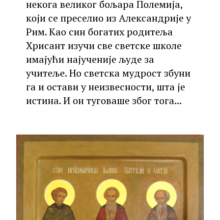
некога великог бољара Полемија,
који се преселио из Александрије у
Рим. Као син богатих родитеља
Хрисант изучи све светске школе
имајући најученије људе за
учитеље. Но светска мудрост збуни
га и остави у неизвесности, шта је
истина. И он туговаше због тога...