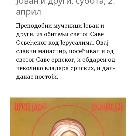
Јован и други, субота, 2.
април
Преподобни мученици Јован и
други, из обитељи светог Саве
Освећеног код Јерусалима. Овај
славни манастир, посећиван и од
светог Саве српског, и обдарен од
неколико владара српских, и дан-
данас постоји.