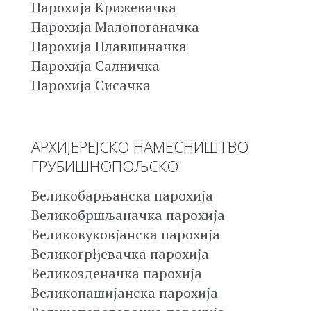
Парохија Крижевачка
Парохија Малопоганачка
Парохија Плавшиначка
Парохија Салничка
Парохија Сисачка
АРХИЈЕРЕЈСКО НАМЕСНИШТВО
ГРУБИШНОПОЉСКО:
Великобарњанска парохија
Великобршљаначка парохија
Великовуковјанска парохија
Великогрђевачка парохија
Великозденачка парохија
Великопашијанска парохија