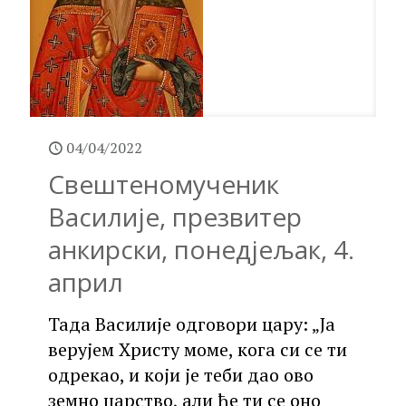
04/04/2022
Свештеномученик
Василије, презвитер
анкирски, понедјељак, 4.
април
Тада Василије одговори цару: „Ја
верујем Христу моме, кога си се ти
одрекао, и који је теби дао ово
земно царство, али ће ти се оно