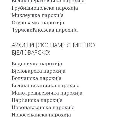
Великоператовачка парохија
Грубишнопољска парохија
Миклеушка парохија
Ступовачка парохија
Турчевићпољска парохија
АРХИЈЕРЕЈСКО НАМЈЕСНИШТВО
БЈЕЛОВАРСКО:
Беденичка парохија
Бјеловарска парохија
Болчанска парохија
Великописаничка парохија
Малотрешњевичка парохија
Нарћанска парохија
Новопављанска парохија
Новосељанска парохија