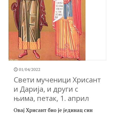
01/04/2022
Свети мученици Хрисант
и Дарија, и други с
њима, петак, 1. април
Овај Хрисант био је јединац син