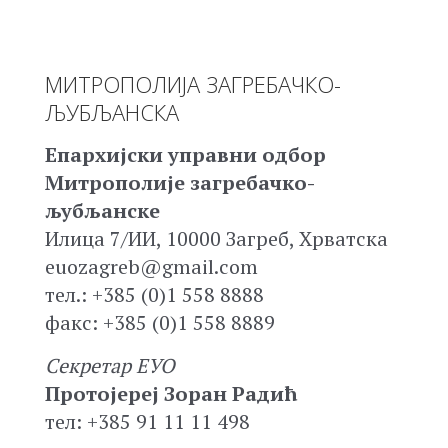
МИТРОПОЛИЈА ЗАГРЕБАЧКО-
ЉУБЉАНСКА
Епархијски управни одбор
Митрополије загребачко-
љубљанске
Илица 7/ИИ, 10000 Загреб, Хрватска
euozagreb@gmail.com
тел.: +385 (0)1 558 8888
факс: +385 (0)1 558 8889
Секретар ЕУО
Протојереј Зоран Радић
тел: +385 91 11 11 498