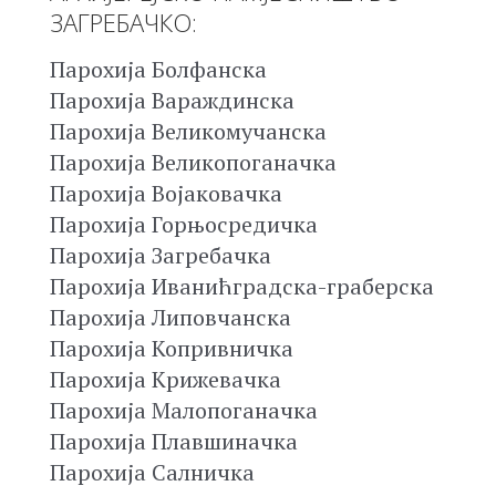
ЗАГРЕБАЧКО:
Парохија Болфанска
Парохија Вараждинска
Парохија Великомучанска
Парохија Великопоганачка
Парохија Војаковачка
Парохија Горњосредичка
Парохија Загребачка
Парохија Иванићградска-граберска
Парохија Липовчанска
Парохија Копривничка
Парохија Крижевачка
Парохија Малопоганачка
Парохија Плавшиначка
Парохија Салничка