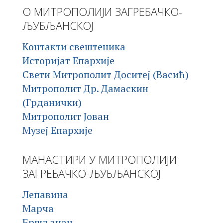
О МИТРОПОЛИЈИ ЗАГРЕБАЧКО-
ЉУБЉАНСКОЈ
Контакти свештеника
Историјат Епархије
Свети Митрополит Доситеј (Васић)
Митрополит Др. Дамаскин
(Грданички)
Митрополит Јован
Музеј Епархије
МАНАСТИРИ У МИТРОПОЛИЈИ
ЗАГРЕБАЧКО-ЉУБЉАНСКОЈ
Лепавина
Марча
Бршљанац