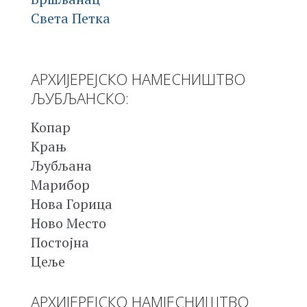
Света Петка
АРХИЈЕРЕЈСКО НАМЕСНИШТВО
ЉУБЉАНСКО:
Копар
Крањ
Љубљана
Марибор
Нова Горица
Ново Место
Постојна
Цеље
АРХИЈЕРЕЈСКО НАМЈЕСНИШТВО