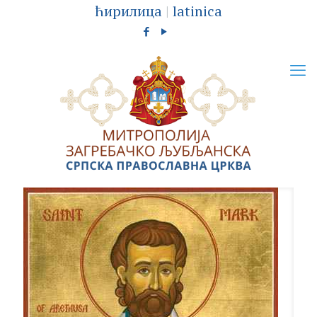
ћирилица
|
latinica