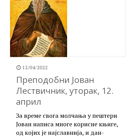
12/04/2022
Преподобни Јован
Лествичник, уторак, 12.
април
За време свога молчања у пештери
Јован написа многе корисне књиге,
од којих је најславнија, и дан-