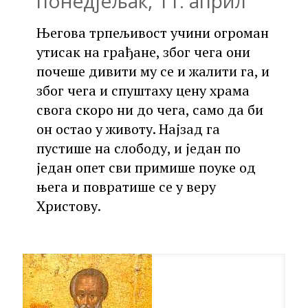
понедјељак, 11. април
Његова трпељивост учини огроман
утисак на грађане, због чега они
почеше дивити му се и жалити га, и
због чега и спуштаху цену храма
свога скоро ни до чега, само да би
он остао у животу. Најзад га
пустише на слободу, и један по
један опет сви примише поуке од
њега и повратише се у веру
Христову.