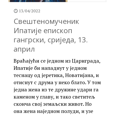
13/04/2022
Свештеномученик
Ипатије епископ
гангрски, сриједа, 13.
април
Враћајући се једном из Цариграда,
Ипатије би нападнут у једном
теснацу од јеретика, Новатијана, и
отиснут с друма у неко блато. У том
једна жена из те дружине удари га
каменом у главу, и тако светитељ
сконча свој земаљски живот. Но
она жена наједном полуди, и узе