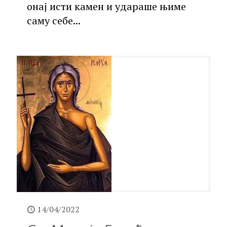
онај исти камен и удараше њиме
саму себе...
14/04/2022