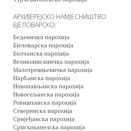
АРХИЈЕРЕЈСКО НАМЈЕСНИШТВО
БЈЕЛОВАРСКО:
Беденичка парохија
Бјеловарска парохија
Болчанска парохија
Великописаничка парохија
Малотрешњевичка парохија
Нарћанска парохија
Новопављанска парохија
Новосељанска парохија
Ровиштанска парохија
Северинска парохија
Сријеђанска парохија
Српскокапелска парохија