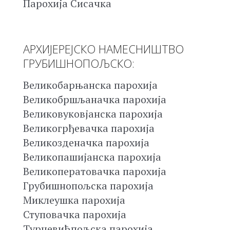
Парохија Сисачка
АРХИЈЕРЕЈСКО НАМЕСНИШТВО
ГРУБИШНОПОЉСКО:
Великобарњанска парохија
Великобршљаначка парохија
Великовуковјанска парохија
Великогрђевачка парохија
Великозденачка парохија
Великопашијанска парохија
Великоператовачка парохија
Грубишнопољска парохија
Миклеушка парохија
Ступовачка парохија
Турчевићпољска парохија