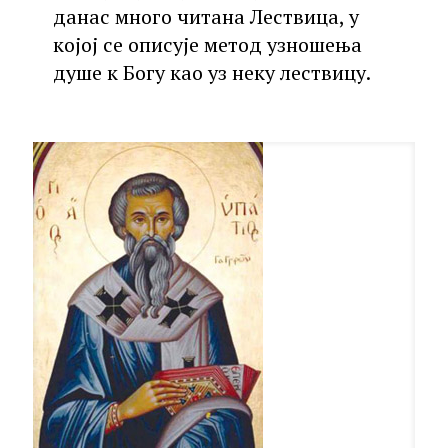
данас много читана Лествица, у
којој се описује метод узношења
душе к Богу као уз неку лествицу.