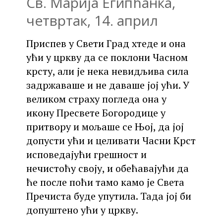
Св. Марија Египћанка,
четвртак, 14. април
Приспев у Свети Град хтеде и она
ући у цркву да се поклони Часном
крсту, али је нека невидљива сила
задржаваше и не даваше јој ући. У
великом страху погледа она у
икону Пресвете Богородице у
притвору и мољаше се Њој, да јој
допусти ући и целивати Часни Крст
исповедајући грешност и
нечистоћу своју, и обећавајући да
ће после поћи тамо камо је Света
Пречиста буде упутила. Тада јој би
допуштено ући у цркву.