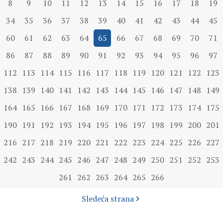
8
9
10
11
12
13
14
15
16
17
18
19
34
35
36
37
38
39
40
41
42
43
44
45
60
61
62
63
64
65
66
67
68
69
70
71
86
87
88
89
90
91
92
93
94
95
96
97
112
113
114
115
116
117
118
119
120
121
122
123
138
139
140
141
142
143
144
145
146
147
148
149
164
165
166
167
168
169
170
171
172
173
174
175
190
191
192
193
194
195
196
197
198
199
200
201
216
217
218
219
220
221
222
223
224
225
226
227
242
243
244
245
246
247
248
249
250
251
252
253
261
262
263
264
265
266
Sledeća strana