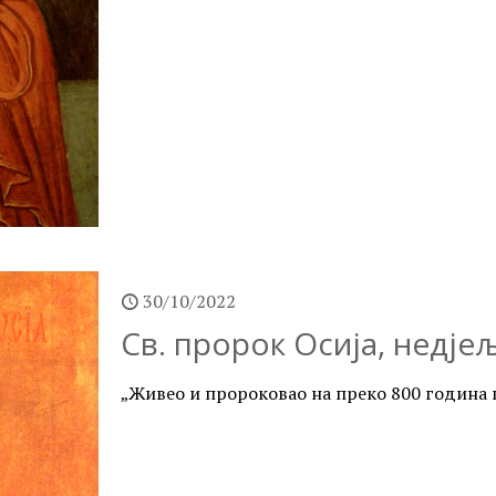
30/10/2022
Св. пророк Осија, недјељ
„Живео и пророковао на преко 800 година п