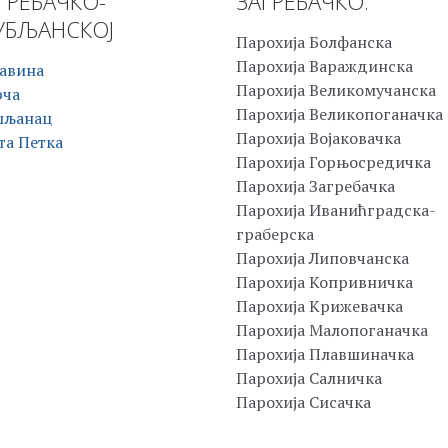
ГРЕБАЧКО-
ЗАГРЕБАЧКО:
БЉАНСКОЈ
Парохија Болфанска
Парохија Вараждинска
авина
Парохија Великомучанска
рча
Парохија Великопоганачка
шљанац
Парохија Војаковачка
та Петка
Парохија Горњосредичка
Парохија Загребачка
Парохија Иванићградска-
граберска
Парохија Липовчанска
Парохија Копривничка
Парохија Крижевачка
Парохија Малопоганачка
Парохија Плавшиначка
Парохија Салничка
Парохија Сисачка