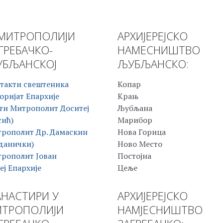
МИТРОПОЛИЈИ
АРХИЈЕРЕЈСКО
ГРЕБАЧКО-
НАМЕСНИШТВО
БЉАНСКОЈ
ЉУБЉАНСКО:
такти свештеника
Копар
оријат Епархије
Крањ
ти Митрополит Доситеј
Љубљана
сић)
Марибор
рополит Др. Дамаскин
Нова Горица
данички)
Ново Место
рополит Јован
Постојна
еј Епархије
Цеље
НАСТИРИ У
АРХИЈЕРЕЈСКО
ТРОПОЛИЈИ
НАМЈЕСНИШТВО