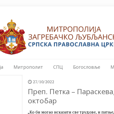
ја
Митрополит
СПЦ
Богословље
М
27/10/2022
Преп. Петка – Параскева,
октобар
„Ко би могао исказати све трудове, и патње