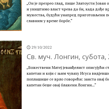
„Он је презрео глад, пише Златоусти Јован 
и уништимо власт чрева да би, када дође вр
мужества, будући унапред приготовљени п
славним у време борбе.“
29/10/2022
Св. муч. Лонгин, субота,
„Божествени Матеј јеванђелист описујући с
капетан и који с њим чуваху Исуса видјевши
поплашише се врло говорећи: заиста овај биј
капетан беше овај блажени Лонгин...“