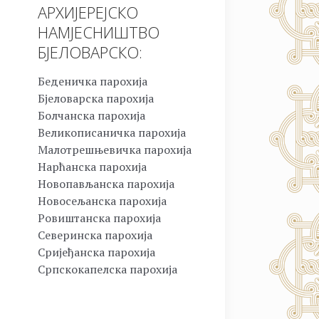
АРХИЈЕРЕЈСКО
НАМЈЕСНИШТВО
БЈЕЛОВАРСКО:
Беденичка парохија
Бјеловарска парохија
Болчанска парохија
Великописаничка парохија
Малотрешњевичка парохија
Нарћанска парохија
Новопављанска парохија
Новосељанска парохија
Ровиштанска парохија
Северинска парохија
Сријеђанска парохија
Српскокапелска парохија