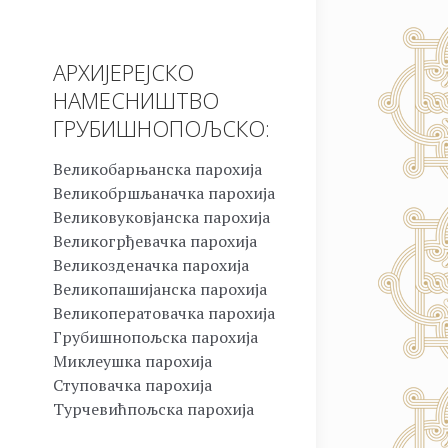
АРХИЈЕРЕЈСКО
НАМЕСНИШТВО
ГРУБИШНОПОЉСКО:
Великобарњанска парохија
Великобршљаначка парохија
Великовуковјанска парохија
Великогрђевачка парохија
Великозденачка парохија
Великопашијанска парохија
Великоператовачка парохија
Грубишнопољска парохија
Миклеушка парохија
Ступовачка парохија
Турчевићпољска парохија