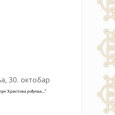
а, 30. октобар
ре Христова рођења...“