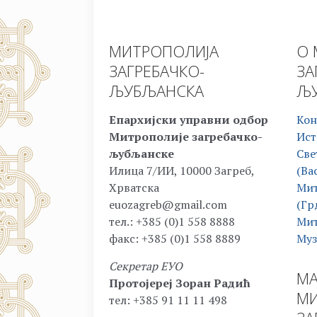
МИТРОПОЛИЈА
О 
ЗАГРЕБАЧКО-
ЗА
ЉУБЉАНСКА
ЉУ
Епархијски управни одбор
Кон
Митрополије загребачко-
Ист
љубљанске
Све
Илица 7/ИИ, 10000 Загреб,
(Ва
Хрватска
Мит
euozagreb@gmail.com
(Гр
тел.: +385 (0)1 558 8888
Мит
факс: +385 (0)1 558 8889
Муз
Секретар ЕУО
МА
Протојереј Зоран Радић
МИ
тел: +385 91 11 11 498