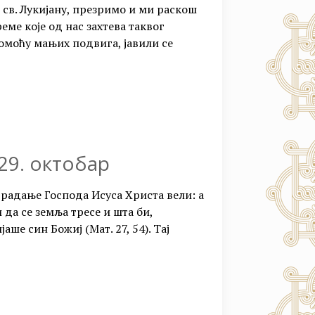
о св. Лукијану, презримо и ми раскош
еме које од нас захтева таквог
омоћу мањих подвига, јавили се
 29. октобар
традање Господа Исуса Христа вели: а
 да се земља тресе и шта би,
аше син Божиј (Мат. 27, 54). Тај