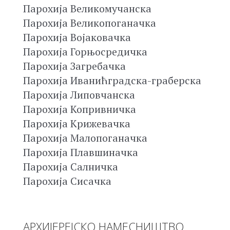
Парохија Великомучанска
Парохија Великопоганачка
Парохија Војаковачка
Парохија Горњосредичка
Парохија Загребачка
Парохија Иванићградска-граберска
Парохија Липовчанска
Парохија Копривничка
Парохија Крижевачка
Парохија Малопоганачка
Парохија Плавшиначка
Парохија Салничка
Парохија Сисачка
АРХИЈЕРЕЈСКО НАМЕСНИШТВО