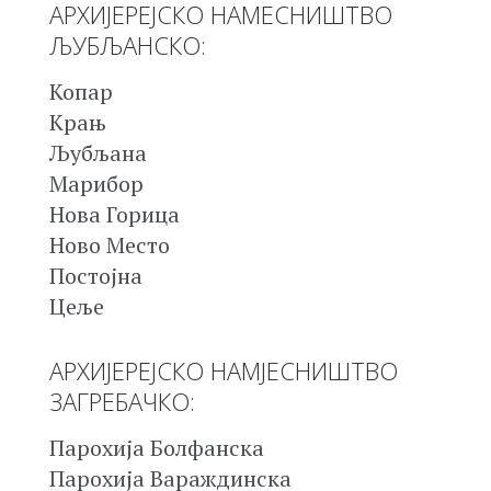
АРХИЈЕРЕЈСКО НАМЕСНИШТВО
ЉУБЉАНСКО:
Копар
Крањ
Љубљана
Марибор
Нова Горица
Ново Место
Постојна
Цеље
АРХИЈЕРЕЈСКО НАМЈЕСНИШТВО
ЗАГРЕБАЧКО:
Парохија Болфанска
Парохија Вараждинска