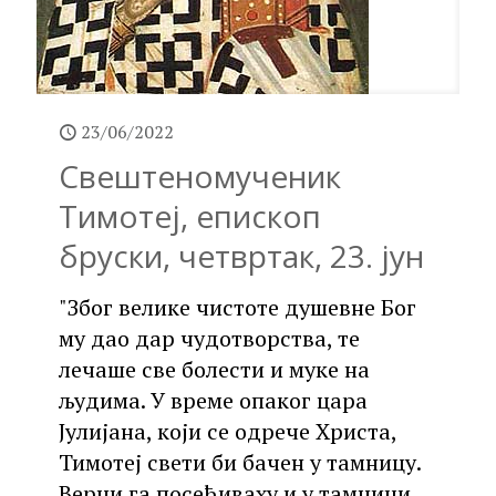
23/06/2022
Свештеномученик
Тимотеј, епископ
бруски, четвртак, 23. јун
"Због велике чистоте душевне Бог
му дао дар чудотворства, те
лечаше све болести и муке на
људима. У време опаког цара
Јулијана, који се одрече Христа,
Тимотеј свети би бачен у тамницу.
Верни га посећиваху и у тамници,