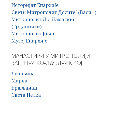
Историјат Епархије
Свети Митрополит Доситеј (Васић)
Митрополит Др. Дамаскин
(Грданички)
Митрополит Јован
Музеј Епархије
МАНАСТИРИ У МИТРОПОЛИЈИ
ЗАГРЕБАЧКО-ЉУБЉАНСКОЈ
Лепавина
Марча
Бршљанац
Света Петка