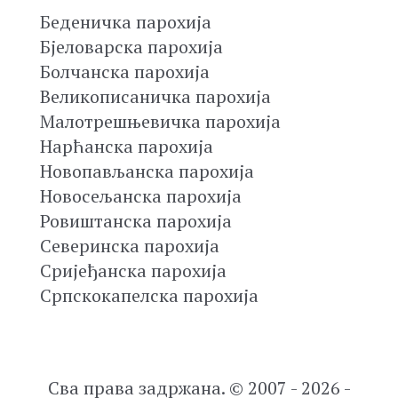
Беденичка парохија
Бјеловарска парохија
Болчанска парохија
Великописаничка парохија
Малотрешњевичка парохија
Нарћанска парохија
Новопављанска парохија
Новосељанска парохија
Ровиштанска парохија
Северинска парохија
Сријеђанска парохија
Српскокапелска парохија
Сва права задржана. © 2007 - 2026 -