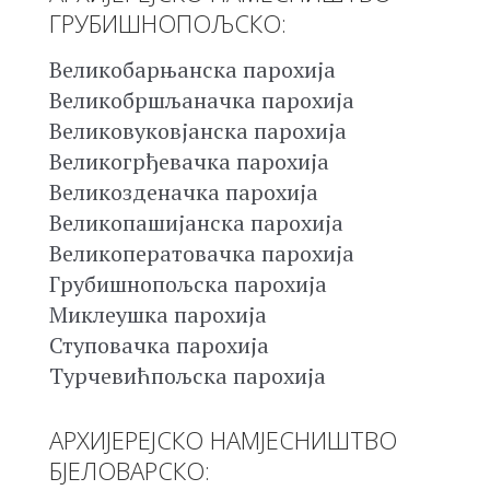
ГРУБИШНОПОЉСКО:
Великобарњанска парохија
Великобршљаначка парохија
Великовуковјанска парохија
Великогрђевачка парохија
Великозденачка парохија
Великопашијанска парохија
Великоператовачка парохија
Грубишнопољска парохија
Миклеушка парохија
Ступовачка парохија
Турчевићпољска парохија
АРХИЈЕРЕЈСКО НАМЈЕСНИШТВО
БЈЕЛОВАРСКО: