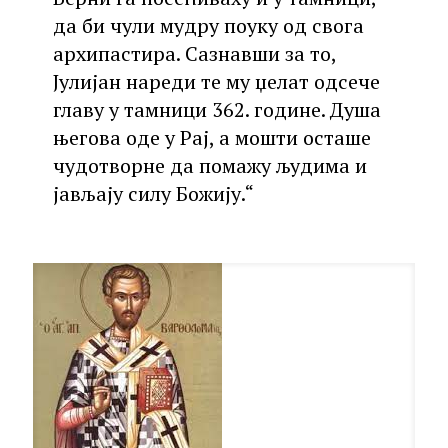
да би чули мудру поуку од свога
архипастира. Сазнавши за то,
Јулијан нареди те му џелат одсече
главу у тамници 362. године. Душа
његова оде у Рај, а мошти осташе
чудотворне да помажу људима и
јављају силу Божију.“