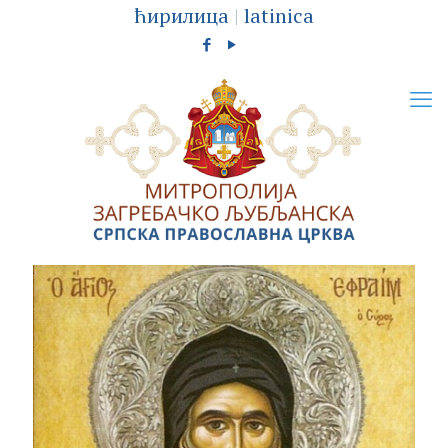
ћирилица
|
latinica