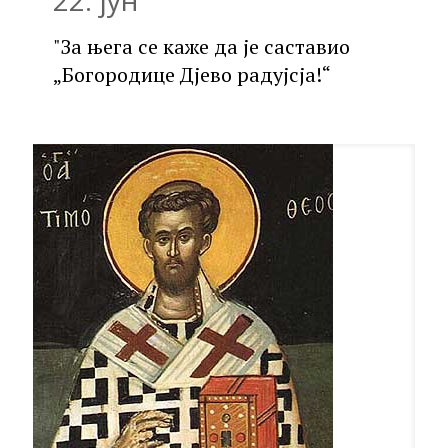
"За њега се каже да је саставио
„Богородице Дјево радујсја!“