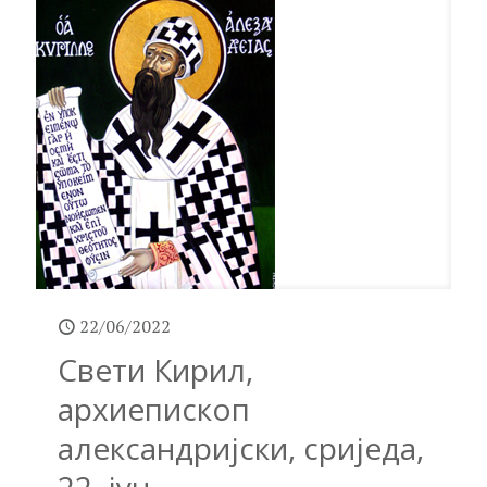
22/06/2022
Свети Кирил,
архиепископ
александријски, сриједа,
22. јун