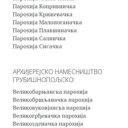
Парохија Копривничка
Парохија Крижевачка
Парохија Малопоганачка
Парохија Плавшиначка
Парохија Салничка
Парохија Сисачка
АРХИЈЕРЕЈСКО НАМЕСНИШТВО
ГРУБИШНОПОЉСКО:
Великобарњанска парохија
Великобршљаначка парохија
Великовуковјанска парохија
Великогрђевачка парохија
Великозденачка парохија