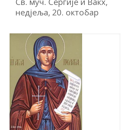
Св. муч. Сергије и Вакх,
недјеља, 20. октобар