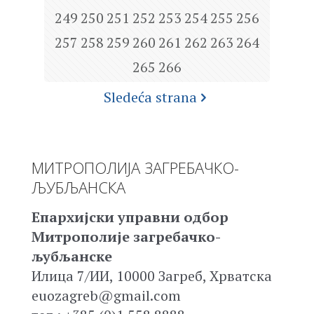
249
250
251
252
253
254
255
256
257
258
259
260
261
262
263
264
265
266
Sledeća strana
МИТРОПОЛИЈА ЗАГРЕБАЧКО-
ЉУБЉАНСКА
Епархијски управни одбор
Митрополије загребачко-
љубљанске
Илица 7/ИИ, 10000 Загреб, Хрватска
euozagreb@gmail.com