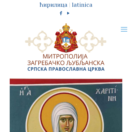
ћирилица
|
latinica