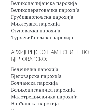
Великопашијанска парохија
Великоператовачка парохија
Грубишнопољска парохија
Миклеушка парохија
Ступовачка парохија
Турчевићпољска парохија
АРХИЈЕРЕЈСКО НАМЈЕСНИШТВО
БЈЕЛОВАРСКО:
Беденичка парохија
Бјеловарска парохија
Болчанска парохија
Великописаничка парохија
Малотрешњевичка парохија
Нарћанска парохија