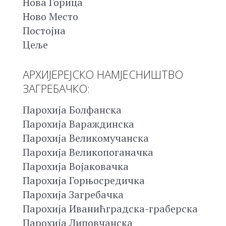
Нова Горица
Ново Место
Постојна
Цеље
АРХИЈЕРЕЈСКО НАМЈЕСНИШТВО
ЗАГРЕБАЧКО:
Парохија Болфанска
Парохија Вараждинска
Парохија Великомучанска
Парохија Великопоганачка
Парохија Војаковачка
Парохија Горњосредичка
Парохија Загребачка
Парохија Иванићградска-граберска
Парохија Липовчанска