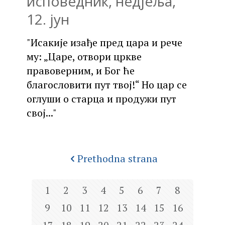
исповедник, недјеља,
12. јун
"Исакије изађе пред цара и рече
му: „Царе, отвори цркве
правоверним, и Бог ће
благословити пут твој!“ Но цар се
оглуши о старца и продужи пут
свој..."
Prethodna strana
1
2
3
4
5
6
7
8
9
10
11
12
13
14
15
16