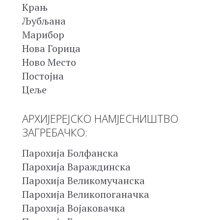
Крањ
Љубљана
Марибор
Нова Горица
Ново Место
Постојна
Цеље
АРХИЈЕРЕЈСКО НАМЈЕСНИШТВО
ЗАГРЕБАЧКО:
Парохија Болфанска
Парохија Вараждинска
Парохија Великомучанска
Парохија Великопоганачка
Парохија Војаковачка