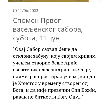
11/06/2022
Спомен Првог
васељенског сабора,
субота, 11. јун
"Овај Сабор сазван беше да
отклони забуну, коју својим кривим
учењем створио беше Арије,
свештеник александријски. Он је,
наиме, распростирао учење, као да
је Христос у времену створен од
Бога, и да није превечни Син Божји,
раван по битности Богу Оцу..."