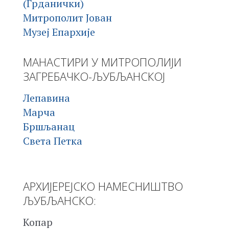
(Грданички)
Митрополит Јован
Музеј Епархије
МАНАСТИРИ У МИТРОПОЛИЈИ
ЗАГРЕБАЧКО-ЉУБЉАНСКОЈ
Лепавина
Марча
Бршљанац
Света Петка
АРХИЈЕРЕЈСКО НАМЕСНИШТВО
ЉУБЉАНСКО:
Копар