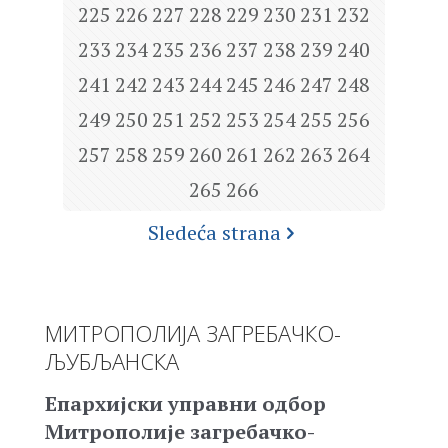
225
226
227
228
229
230
231
232
233
234
235
236
237
238
239
240
241
242
243
244
245
246
247
248
249
250
251
252
253
254
255
256
257
258
259
260
261
262
263
264
265
266
Sledeća strana
МИТРОПОЛИЈА ЗАГРЕБАЧКО-
ЉУБЉАНСКА
Епархијски управни одбор
Митрополије загребачко-