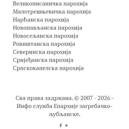
Великописаничка парохија
Малотрешњевичка парохија
Нарћанска парохија
Новопављанска парохија
Новосељанска парохија
Ровиштанска парохија
Северинска парохија
Сријеђанска парохија
Српскокапелска парохија
Сва права задржана. © 2007 - 2026 -
Инфо служба Епархије загребачко-
љубљанске.