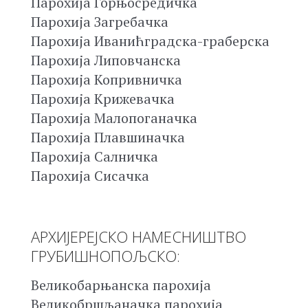
Парохија Горњосредичка
Парохија Загребачка
Парохија Иванићградска-граберска
Парохија Липовчанска
Парохија Копривничка
Парохија Крижевачка
Парохија Малопоганачка
Парохија Плавшиначка
Парохија Салничка
Парохија Сисачка
АРХИЈЕРЕЈСКО НАМЕСНИШТВО
ГРУБИШНОПОЉСКО:
Великобарњанска парохија
Великобршљаначка парохија