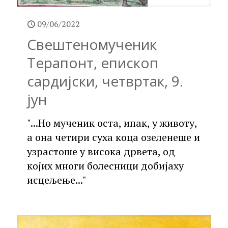
09/06/2022
Свештеномученик
Терапонт, епископ
сардијски, четвртак, 9.
јун
"...Но мученик оста, ипак, у животу,
а она четири суха коца озеленеше и
узрастоше у висока дрвета, од
којих многи болесници добијаху
исцељење..."