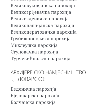
Великовуковјанска парохија
Великогрђевачка парохија
Великозденачка парохија
Великопашијанска парохија
Великоператовачка парохија
Грубишнопољска парохија
Миклеушка парохија
Ступовачка парохија
Турчевићпољска парохија
АРХИЈЕРЕЈСКО НАМЈЕСНИШТВО
БЈЕЛОВАРСКО:
Беденичка парохија
Бјеловарска парохија
Болчанска парохија