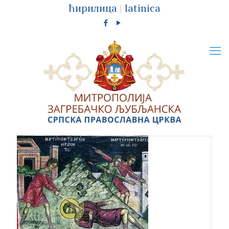
ћирилица
|
latinica