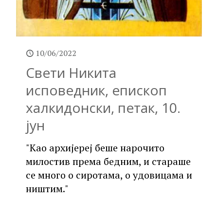
10/06/2022
Свети Никита
исповедник, епископ
халкидонски, петак, 10.
јун
"Као архијереј беше нарочито
милостив према бедним, и стараше
се много о сиротама, о удовицама и
ништим."