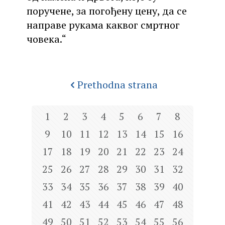
поручене, за погођену цену, да се
направе рукама каквог смртног
човека.“
Prethodna strana
1
2
3
4
5
6
7
8
9
10
11
12
13
14
15
16
17
18
19
20
21
22
23
24
25
26
27
28
29
30
31
32
33
34
35
36
37
38
39
40
41
42
43
44
45
46
47
48
49
50
51
52
53
54
55
56