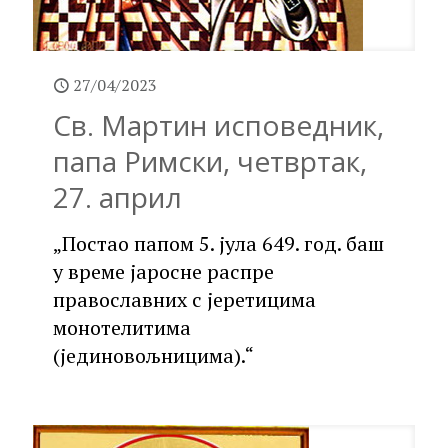
27/04/2023
Св. Мартин исповедник,
папа Римски, четвртак,
27. април
„Постао папом 5. јула 649. год. баш
у време јаросне распре
православних с јеретицима
монотелитима
(јединовољницима).“