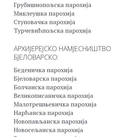
Грубишнопољска парохија
Миклеушка парохија
Ступовачка парохија
Турчевићпољска парохија
АРХИЈЕРЕЈСКО НАМЈЕСНИШТВО
БЈЕЛОВАРСКО:
Беденичка парохија
Бјеловарска парохија
Болчанска парохија
Великописаничка парохија
Малотрешњевичка парохија
Нарћанска парохија
Новопављанска парохија
Новосељанска парохија