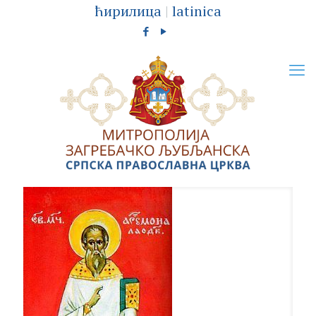
ћирилица
|
latinica