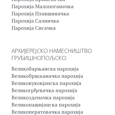
Парохија Малопоганачка
Парохија Плавшиначка
Парохија Салничка
Парохија Сисачка
АРХИЈЕРЕЈСКО НАМЕСНИШТВО
ГРУБИШНОПОЉСКО:
Великобарњанска парохија
Великобршљаначка парохија
Великовуковјанска парохија
Великогрђевачка парохија
Великозденачка парохија
Великопашијанска парохија
Великоператовачка парохија