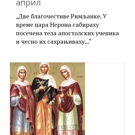
април
„Две благочестиве Римљанке. У
време цара Нерона сабираху
посечена тела апостолских ученика
и чесно их сахрањиваху...“