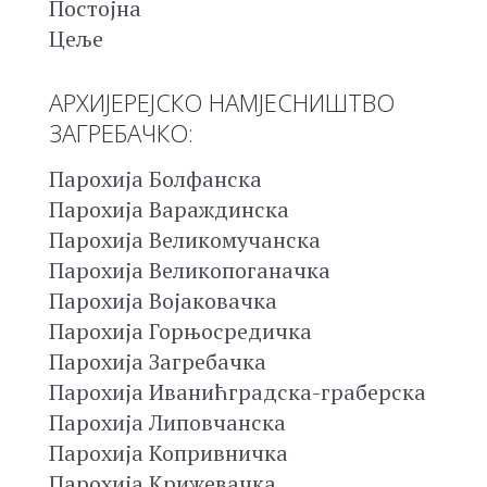
Постојна
Цеље
АРХИЈЕРЕЈСКО НАМЈЕСНИШТВО
ЗАГРЕБАЧКО:
Парохија Болфанска
Парохија Вараждинска
Парохија Великомучанска
Парохија Великопоганачка
Парохија Војаковачка
Парохија Горњосредичка
Парохија Загребачка
Парохија Иванићградска-граберска
Парохија Липовчанска
Парохија Копривничка
Парохија Крижевачка