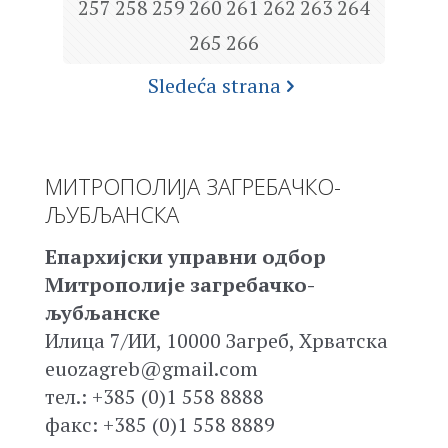
257
258
259
260
261
262
263
264
265
266
Sledeća strana
МИТРОПОЛИЈА ЗАГРЕБАЧКО-
ЉУБЉАНСКА
Епархијски управни одбор
Митрополије загребачко-
љубљанске
Илица 7/ИИ, 10000 Загреб, Хрватска
euozagreb@gmail.com
тел.: +385 (0)1 558 8888
факс: +385 (0)1 558 8889