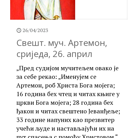
26/04/2023
Свешт. муч. Артемон,
сриједа, 26. април
„Пред судијом мучитељем овако је
за себе рекао: „Именујем се
Артемон, роб Христа Бога мојега;
16 година бех чтец и читах књиге у
цркви Бога мојега; 28 година бех
ђакон и читах свештено Јеванђеље;
33 године напуних као презвитер
учећи људе и настављајући их на
пут спасења с помоћу Христовом.“