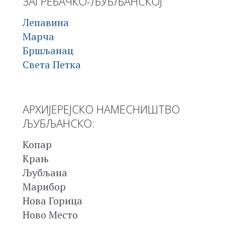
ЗАГРЕБАЧКО-ЉУБЉАНСКОЈ
Лепавина
Марча
Бршљанац
Света Петка
АРХИЈЕРЕЈСКО НАМЕСНИШТВО
ЉУБЉАНСКО:
Копар
Крањ
Љубљана
Марибор
Нова Горица
Ново Место