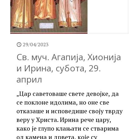
29/04/2023
Св. муч. Агапија, Хионија
и Ирина, субота, 29.
април
„Цар саветоваше свете девојке, да
се поклоне идолима, но оне све
отказаше и исповедише своју тврду
веру у Христа. Ирина рече цару,
како је глупо клањати се стварима
од камена и дрвета, које су