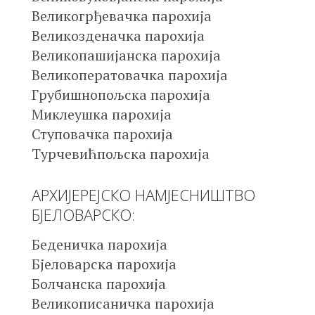
Великогрђевачка парохија
Великозденачка парохија
Великопашијанска парохија
Великоператовачка парохија
Грубишнопољска парохија
Миклеушка парохија
Ступовачка парохија
Турчевићпољска парохија
АРХИЈЕРЕЈСКО НАМЈЕСНИШТВО
БЈЕЛОВАРСКО:
Беденичка парохија
Бјеловарска парохија
Болчанска парохија
Великописаничка парохија