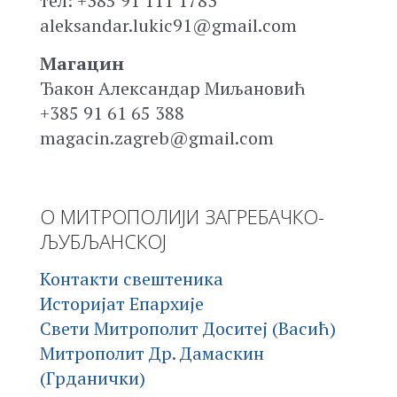
тел: +385 91 111 1783
aleksandar.lukic91@gmail.com
Магацин
Ђакон Александар Миљановић
+385 91 61 65 388
magacin.zagreb@gmail.com
О МИТРОПОЛИЈИ ЗАГРЕБАЧКО-
ЉУБЉАНСКОЈ
Контакти свештеника
Историјат Епархије
Свети Митрополит Доситеј (Васић)
Митрополит Др. Дамаскин
(Грданички)