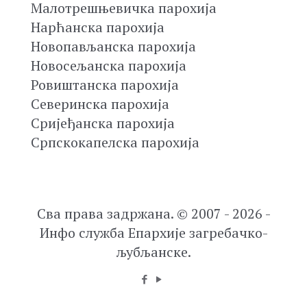
Малотрешњевичка парохија
Нарћанска парохија
Новопављанска парохија
Новосељанска парохија
Ровиштанска парохија
Северинска парохија
Сријеђанска парохија
Српскокапелска парохија
Сва права задржана. © 2007 - 2026 -
Инфо служба Епархије загребачко-
љубљанске.