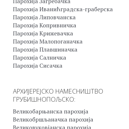
Парохија Загребачка
Парохија Иванићградска-граберска
Парохија Липовчанска
Парохија Копривничка
Парохија Крижевачка
Парохија Малопоганачка
Парохија Плавшиначка
Парохија Салничка
Парохија Сисачка
АРХИЈЕРЕЈСКО НАМЕСНИШТВО
ГРУБИШНОПОЉСКО:
Великобарњанска парохија
Великобршљаначка парохија
Великовуковјанска парохија