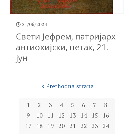
21/06/2024
Свети Јефрем, патријарх
антиохијски, петак, 21.
јун
Prethodna strana
1
2
3
4
5
6
7
8
9
10
11
12
13
14
15
16
17
18
19
20
21
22
23
24