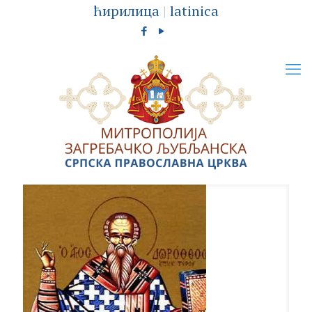
ћирилица
|
latinica