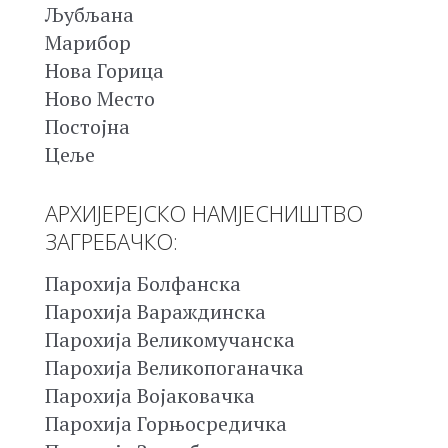
Љубљана
Марибор
Нова Горица
Ново Место
Постојна
Цеље
АРХИЈЕРЕЈСКО НАМЈЕСНИШТВО
ЗАГРЕБАЧКО:
Парохија Болфанска
Парохија Вараждинска
Парохија Великомучанска
Парохија Великопоганачка
Парохија Војаковачка
Парохија Горњосредичка