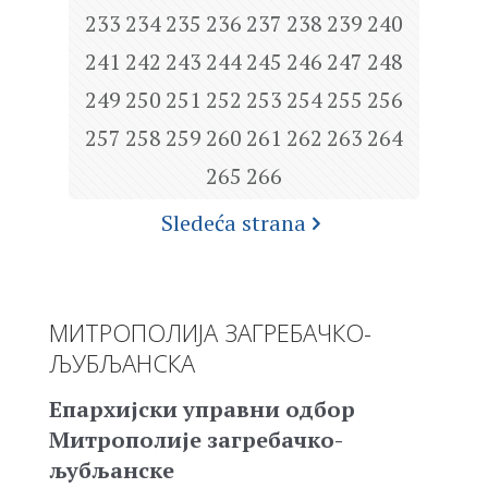
233
234
235
236
237
238
239
240
241
242
243
244
245
246
247
248
249
250
251
252
253
254
255
256
257
258
259
260
261
262
263
264
265
266
Sledeća strana
МИТРОПОЛИЈА ЗАГРЕБАЧКО-
ЉУБЉАНСКА
Епархијски управни одбор
Митрополије загребачко-
љубљанске