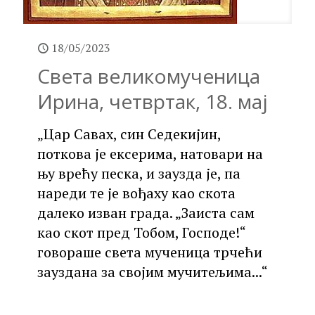
18/05/2023
Света великомученица
Ирина, четвртак, 18. мај
„Цар Савах, син Седекијин,
поткова је ексерима, натовари на
њу врећу песка, и заузда је, па
нареди те је вођаху као скота
далеко изван града. „Заиста сам
као скот пред Тобом, Господе!“
говораше света мученица трчећи
зауздана за својим мучитељима...“