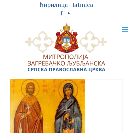
ћирилица
|
latinica