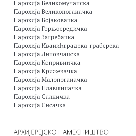
Парохија Великомучанска
Парохија Великопоганачка
Парохија Војаковачка
Парохија Горњосредичка
Парохија Загребачка
Парохија Иванићградска-граберска
Парохија Липовчанска
Парохија Копривничка
Парохија Крижевачка
Парохија Малопоганачка
Парохија Плавшиначка
Парохија Салничка
Парохија Сисачка
АРХИЈЕРЕЈСКО НАМЕСНИШТВО