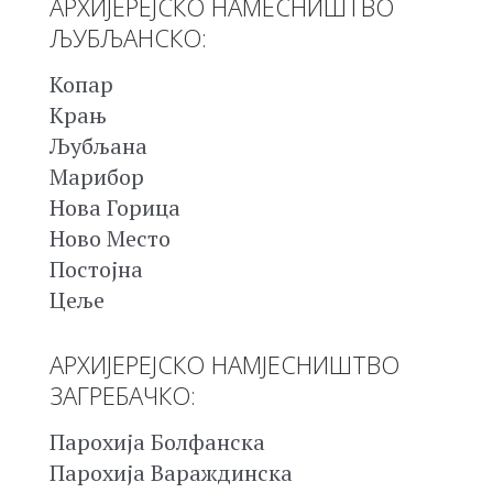
АРХИЈЕРЕЈСКО НАМЕСНИШТВО
ЉУБЉАНСКО:
Копар
Крањ
Љубљана
Марибор
Нова Горица
Ново Место
Постојна
Цеље
АРХИЈЕРЕЈСКО НАМЈЕСНИШТВО
ЗАГРЕБАЧКО:
Парохија Болфанска
Парохија Вараждинска