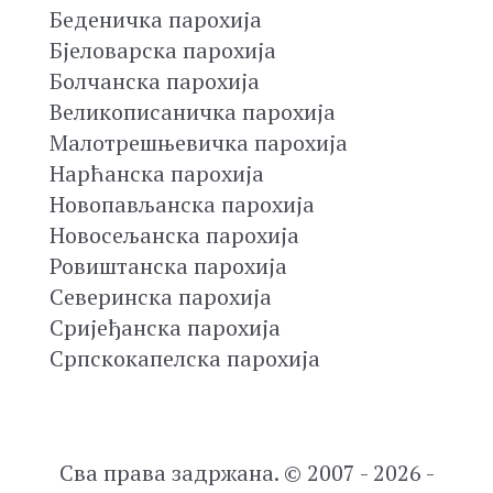
Беденичка парохија
Бјеловарска парохија
Болчанска парохија
Великописаничка парохија
Малотрешњевичка парохија
Нарћанска парохија
Новопављанска парохија
Новосељанска парохија
Ровиштанска парохија
Северинска парохија
Сријеђанска парохија
Српскокапелска парохија
Сва права задржана. © 2007 - 2026 -