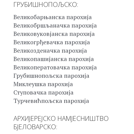
ГРУБИШНОПОЉСКО:
Великобарњанска парохија
Великобршљаначка парохија
Великовуковјанска парохија
Великогрђевачка парохија
Великозденачка парохија
Великопашијанска парохија
Великоператовачка парохија
Грубишнопољска парохија
Миклеушка парохија
Ступовачка парохија
Турчевићпољска парохија
АРХИЈЕРЕЈСКО НАМЈЕСНИШТВО
БЈЕЛОВАРСКО: