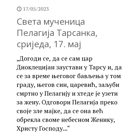
17/05/2023
Света мученица
Пелагија Тарсанка,
сриједа, 17. мај
„Догоди се, да се сам цар
Диоклецијан заустави у Тарсу и, да
се за време његовог бављења у том
граду, његов син, царевић, заљуби
смртно у Пелагију и хтеде је узети
за жену. Одговори Пелагија преко
своје зле мајке, да се она већ
обрекла своме небесном Женику,
Христу Господу...“