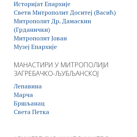
Историјат Епархије
Свети Митрополит Доситеј (Васић)
Митрополит Др. Дамаскин
(Грданички)
Митрополит Јован
Музеј Епархије
МАНАСТИРИ У МИТРОПОЛИЈИ
ЗАГРЕБАЧКО-ЉУБЉАНСКОЈ
Лепавина
Марча
Бршљанац
Света Петка