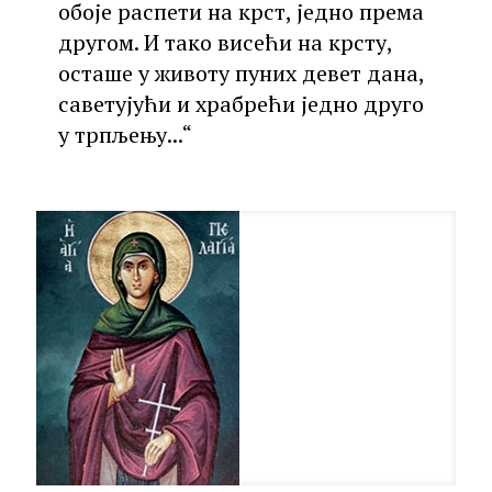
обоје распети на крст, једно према
другом. И тако висећи на крсту,
осташе у животу пуних девет дана,
саветујући и храбрећи једно друго
у трпљењу...“