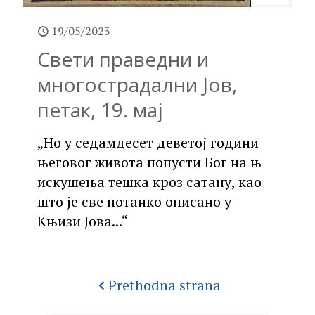
19/05/2023
Свети праведни и
многострадални Јов,
петак, 19. мај
„Но у седамдесет деветој години
његовог живота попусти Бог на њ
искушења тешка кроз сатану, као
што је све потанко описано у
Књизи Јова...“
Prethodna strana