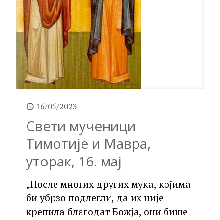
16/05/2023
Свети мученици
Тимотије и Мавра,
уторак, 16. мај
„После многих других мука, којима
би убрзо подлегли, да их није
крепила благодат Божја, они бише