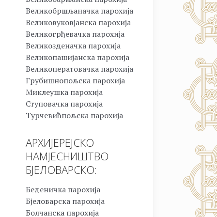
Великобршљаначка парохија
Великовуковјанска парохија
Великогрђевачка парохија
Великозденачка парохија
Великопашијанска парохија
Великоператовачка парохија
Грубишнопољска парохија
Миклеушка парохија
Ступовачка парохија
Турчевићпољска парохија
АРХИЈЕРЕЈСКО
НАМЈЕСНИШТВО
БЈЕЛОВАРСКО:
Беденичка парохија
Бјеловарска парохија
Болчанска парохија