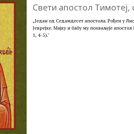
Свети апостол Тимотеј, 
„Један од Седамдесет апостола. Рођен у Лис
Јеврејке. Мајку и бабу му похваљује апосто
1, 4-5)."