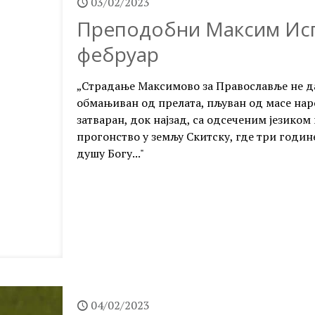
03/02/2023
Преподобни Максим Испо
фебруар
„Страдање Максимово за Православље не да 
обмањиван од прелата, пљуван од масе наро
затваран, док најзад, са одсеченим језиком
прогонство у земљу Скитску, где три годин
душу Богу..."
04/02/2023