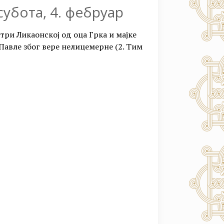
субота, 4. фебруар
три Ликаонској од оца Грка и мајке
л Павле због вере нелицемерне (2. Тим