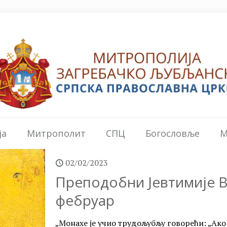
ја
Митрополит
СПЦ
Богословље
М
02/02/2023
Преподобни Јевтимије Ве
фебруар
„Монахе је учио трудољубљу говорећи: „Ако 