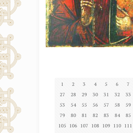
1
2
3
4
5
6
7
27
28
29
30
31
32
33
53
54
55
56
57
58
59
79
80
81
82
83
84
85
105
106
107
108
109
110
111