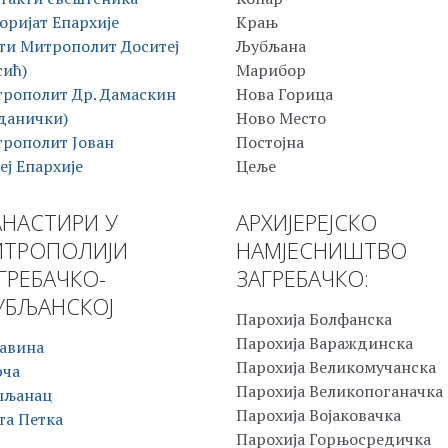
оријат Епархије
Крањ
ти Митрополит Доситеј
Љубљана
сић)
Марибор
рополит Др. Дамаскин
Нова Горица
данички)
Ново Место
рополит Јован
Постојна
еј Епархије
Цеље
НАСТИРИ У
АРХИЈЕРЕЈСКО
ТРОПОЛИЈИ
НАМЈЕСНИШТВО
ГРЕБАЧКО-
ЗАГРЕБАЧКО:
БЉАНСКОЈ
Парохија Болфанска
Парохија Вараждинска
авина
Парохија Великомучанска
рча
Парохија Великопоганачка
шљанац
Парохија Војаковачка
та Петка
Парохија Горњосредичка