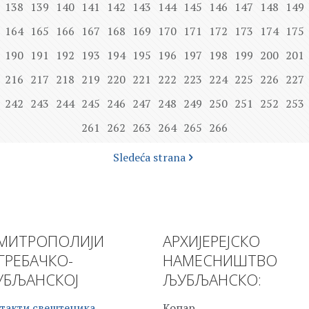
138
139
140
141
142
143
144
145
146
147
148
149
164
165
166
167
168
169
170
171
172
173
174
175
190
191
192
193
194
195
196
197
198
199
200
201
216
217
218
219
220
221
222
223
224
225
226
227
242
243
244
245
246
247
248
249
250
251
252
253
261
262
263
264
265
266
Sledeća strana
МИТРОПОЛИЈИ
АРХИЈЕРЕЈСКО
ГРЕБАЧКО-
НАМЕСНИШТВО
БЉАНСКОЈ
ЉУБЉАНСКО:
такти свештеника
Копар