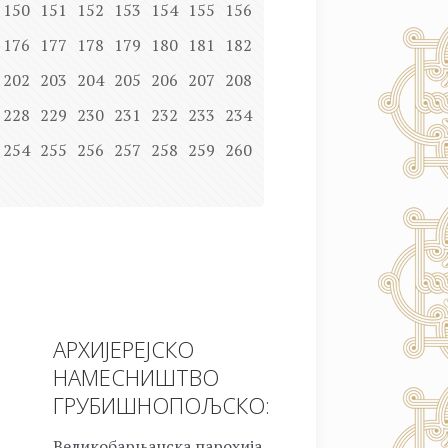
150
151
152
153
154
155
156
176
177
178
179
180
181
182
202
203
204
205
206
207
208
228
229
230
231
232
233
234
254
255
256
257
258
259
260
АРХИЈЕРЕЈСКО
НАМЕСНИШТВО
ГРУБИШНОПОЉСКО:
Великобарњанска парохија