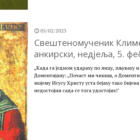
05/02/2023
Свештеномученик Климе
анкирски, недјеља, 5. ф
„Када га једном удараху по лицу, пљуваху 
Доментијану: „Почаст ми чиниш, о Доментиј
мојему Исусу Христу уста бејаху тако бијена 
недостојни сада се тога удостојих!"