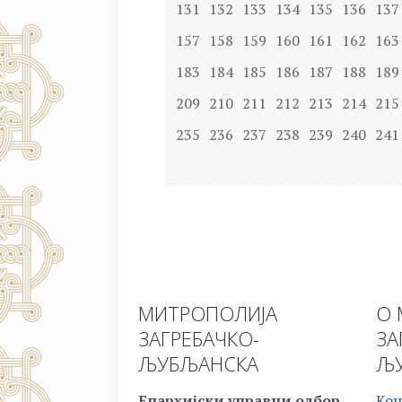
131
132
133
134
135
136
137
157
158
159
160
161
162
163
183
184
185
186
187
188
189
209
210
211
212
213
214
215
235
236
237
238
239
240
241
МИТРОПОЛИЈА
О 
ЗАГРЕБАЧКО-
ЗА
ЉУБЉАНСКА
ЉУ
Епархијски управни одбор
Кон