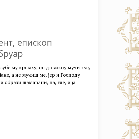
нт, епископ
ебруар
и зубе му кршаху, он довикну мучитељу
ане, а не мучиш ме, јер и Господу
и образи шамарани, па, гле, и ја