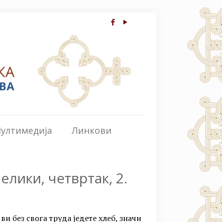
ултимедија
Линкови
лики, четвртак, 2.
ви без свога труда једете хлеб, значи