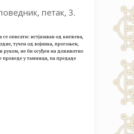
ведник, петак, 3.
се описати: истјазаван од кнежева,
дне, тучен од војника, прогоњен,
 и руком, не би осуђен на доживотно
е проведе у тамници, па предаде