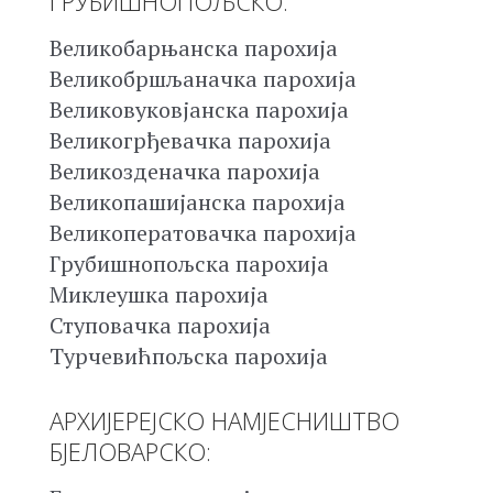
ГРУБИШНОПОЉСКО:
Великобарњанска парохија
Великобршљаначка парохија
Великовуковјанска парохија
Великогрђевачка парохија
Великозденачка парохија
Великопашијанска парохија
Великоператовачка парохија
Грубишнопољска парохија
Миклеушка парохија
Ступовачка парохија
Турчевићпољска парохија
АРХИЈЕРЕЈСКО НАМЈЕСНИШТВО
БЈЕЛОВАРСКО: