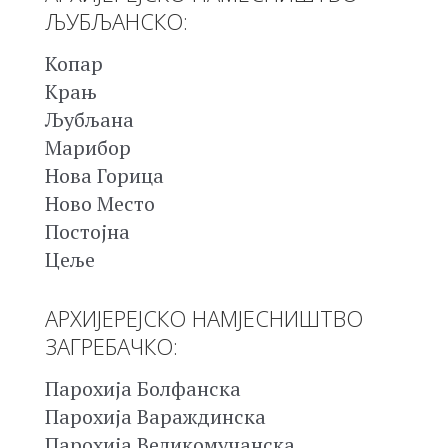
ЉУБЉАНСКО:
Копар
Крањ
Љубљана
Марибор
Нова Горица
Ново Место
Постојна
Цеље
АРХИЈЕРЕЈСКО НАМЈЕСНИШТВО
ЗАГРЕБАЧКО:
Парохија Болфанска
Парохија Вараждинска
Парохија Великомучанска