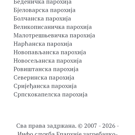
Беденичка парохија
Бјеловарска парохија
Болчанска парохија
Великописаничка парохија
Малотрешњевичка парохија
Нарћанска парохија
Новопављанска парохија
Новосељанска парохија
Ровиштанска парохија
Северинска парохија
Сријеђанска парохија
Српскокапелска парохија
Сва права задржана. © 2007 - 2026 -
Инфо служба Епархије загребачко-