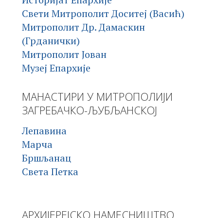
Свети Митрополит Доситеј (Васић)
Митрополит Др. Дамаскин
(Грданички)
Митрополит Јован
Музеј Епархије
МАНАСТИРИ У МИТРОПОЛИЈИ
ЗАГРЕБАЧКО-ЉУБЉАНСКОЈ
Лепавина
Марча
Бршљанац
Света Петка
АРХИЈЕРЕЈСКО НАМЕСНИШТВО