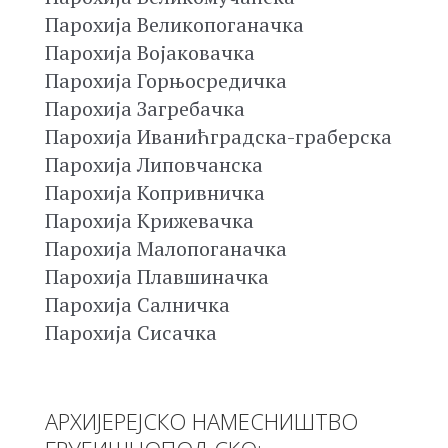
Парохија Великопоганачка
Парохија Војаковачка
Парохија Горњосредичка
Парохија Загребачка
Парохија Иванићградска-граберска
Парохија Липовчанска
Парохија Копривничка
Парохија Крижевачка
Парохија Малопоганачка
Парохија Плавшиначка
Парохија Салничка
Парохија Сисачка
АРХИЈЕРЕЈСКО НАМЕСНИШТВО