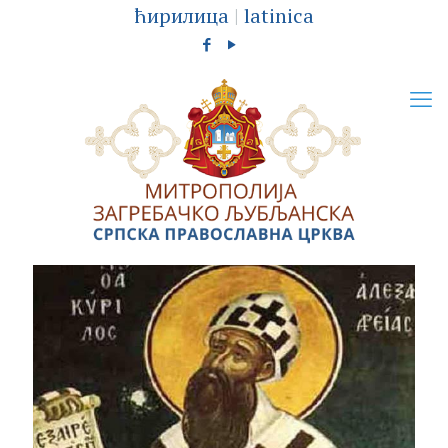
ћирилица
|
latinica