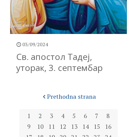
03/09/2024
Св. апостол Тадеј,
уторак, 3. септембар
Prethodna strana
1
2
3
4
5
6
7
8
9
10
11
12
13
14
15
16