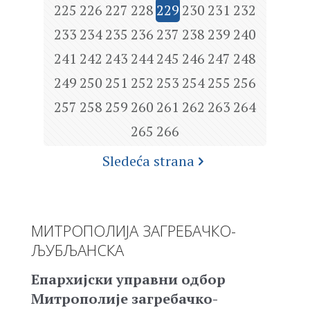
225
226
227
228
229
230
231
232
233
234
235
236
237
238
239
240
241
242
243
244
245
246
247
248
249
250
251
252
253
254
255
256
257
258
259
260
261
262
263
264
265
266
Sledeća strana
МИТРОПОЛИЈА ЗАГРЕБАЧКО-
ЉУБЉАНСКА
Епархијски управни одбор
Митрополије загребачко-