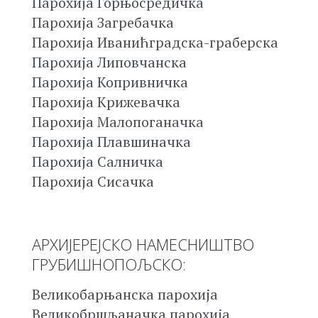
Парохија Горњосредичка
Парохија Загребачка
Парохија Иванићградска-граберска
Парохија Липовчанска
Парохија Копривничка
Парохија Крижевачка
Парохија Малопоганачка
Парохија Плавшиначка
Парохија Салничка
Парохија Сисачка
АРХИЈЕРЕЈСКО НАМЕСНИШТВО
ГРУБИШНОПОЉСКО:
Великобарњанска парохија
Великобршљаначка парохија