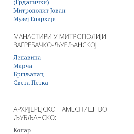
(Грданички)
Митрополит Јован
Музеј Епархије
МАНАСТИРИ У МИТРОПОЛИЈИ
ЗАГРЕБАЧКО-ЉУБЉАНСКОЈ
Лепавина
Марча
Бршљанац
Света Петка
АРХИЈЕРЕЈСКО НАМЕСНИШТВО
ЉУБЉАНСКО:
Копар