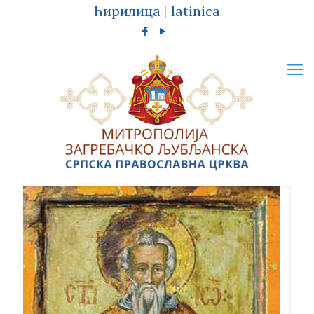
ћирилица
|
latinica