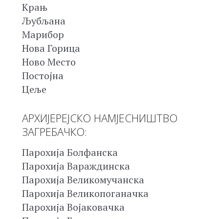
Крањ
Љубљана
Марибор
Нова Горица
Ново Место
Постојна
Цеље
АРХИЈЕРЕЈСКО НАМЈЕСНИШТВО
ЗАГРЕБАЧКО:
Парохија Болфанска
Парохија Вараждинска
Парохија Великомучанска
Парохија Великопоганачка
Парохија Војаковачка