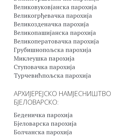
Великовуковјанска парохија
Великогрђевачка парохија
Великозденачка парохија
Великопашијанска парохија
Великоператовачка парохија
Грубишнопољска парохија
Миклеушка парохија
Ступовачка парохија
Турчевићпољска парохија
АРХИЈЕРЕЈСКО НАМЈЕСНИШТВО
БЈЕЛОВАРСКО:
Беденичка парохија
Бјеловарска парохија
Болчанска парохија