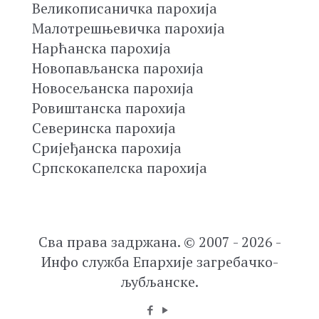
Великописаничка парохија
Малотрешњевичка парохија
Нарћанска парохија
Новопављанска парохија
Новосељанска парохија
Ровиштанска парохија
Северинска парохија
Сријеђанска парохија
Српскокапелска парохија
Сва права задржана. © 2007 - 2026 -
Инфо служба Епархије загребачко-
љубљанске.