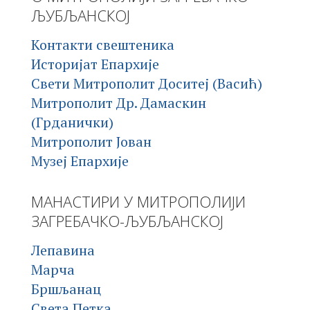
ЉУБЉАНСКОЈ
Контакти свештеника
Историјат Епархије
Свети Митрополит Доситеј (Васић)
Митрополит Др. Дамаскин
(Грданички)
Митрополит Јован
Музеј Епархије
МАНАСТИРИ У МИТРОПОЛИЈИ
ЗАГРЕБАЧКО-ЉУБЉАНСКОЈ
Лепавина
Марча
Бршљанац
Света Петка