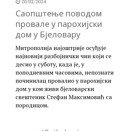
20/02/2024
Саопштење поводом
провале у парохијски
дом у Бјеловару
Митрополија најоштрије осуђује
најновији разбојнички чин који се
десио у суботу, када је, у
поподневним часовима, непознати
починилац провалио у парохијски
дом у ком живи бјеловарски
свештеник Стефан Максимовић са
породицом.