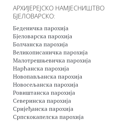
АРХИЈЕРЕЈСКО НАМЈЕСНИШТВО
БЈЕЛОВАРСКО:
Беденичка парохија
Бјеловарска парохија
Болчанска парохија
Великописаничка парохија
Малотрешњевичка парохија
Нарћанска парохија
Новопављанска парохија
Новосељанска парохија
Ровиштанска парохија
Северинска парохија
Сријеђанска парохија
Српскокапелска парохија