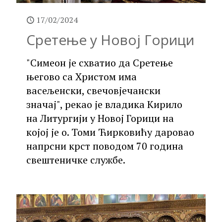
17/02/2024
Сретење у Новој Горици
"Симеон је схватио да Сретење
његово са Христом има
васељенски, свечовјечански
значај", рекао је владика Кирило
на Литургији у Новој Горици на
којој је о. Томи Ћирковићу даровао
напрсни крст поводом 70 година
свештеничке службе.