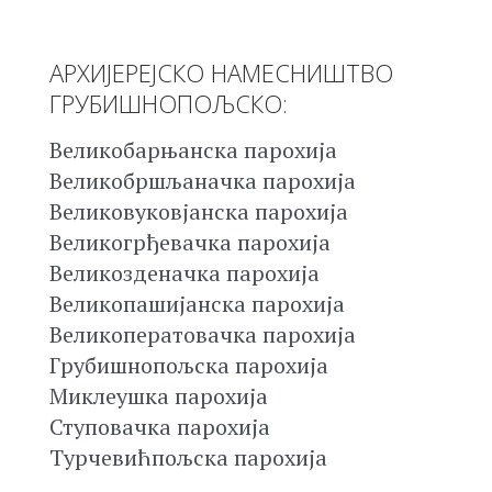
АРХИЈЕРЕЈСКО НАМЕСНИШТВО
ГРУБИШНОПОЉСКО:
Великобарњанска парохија
Великобршљаначка парохија
Великовуковјанска парохија
Великогрђевачка парохија
Великозденачка парохија
Великопашијанска парохија
Великоператовачка парохија
Грубишнопољска парохија
Миклеушка парохија
Ступовачка парохија
Турчевићпољска парохија