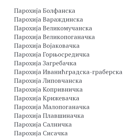
Парохија Болфанска
Парохија Вараждинска
Парохија Великомучанска
Парохија Великопоганачка
Парохија Војаковачка
Парохија Горњосредичка
Парохија Загребачка
Парохија Иванићградска-граберска
Парохија Липовчанска
Парохија Копривничка
Парохија Крижевачка
Парохија Малопоганачка
Парохија Плавшиначка
Парохија Салничка
Парохија Сисачка