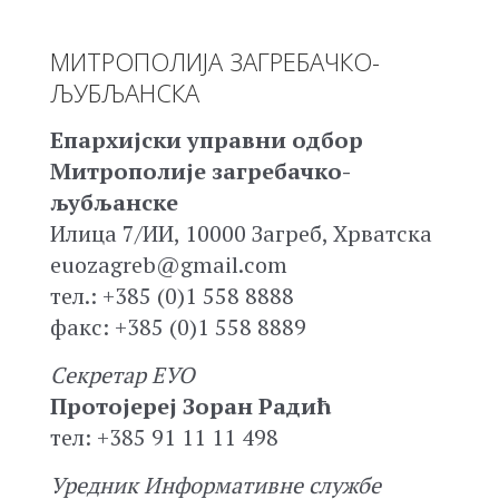
МИТРОПОЛИЈА ЗАГРЕБАЧКО-
ЉУБЉАНСКА
Епархијски управни одбор
Митрополије загребачко-
љубљанске
Илица 7/ИИ, 10000 Загреб, Хрватска
euozagreb@gmail.com
тел.: +385 (0)1 558 8888
факс: +385 (0)1 558 8889
Секретар ЕУО
Протојереј Зоран Радић
тел: +385 91 11 11 498
Уредник Информативне службе