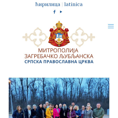
ћирилица
|
latinica