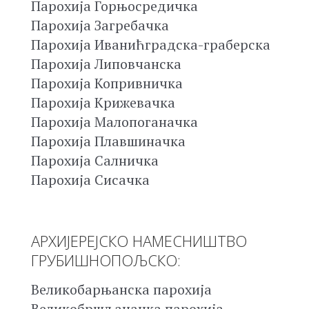
Парохија Горњосредичка
Парохија Загребачка
Парохија Иванићградска-граберска
Парохија Липовчанска
Парохија Копривничка
Парохија Крижевачка
Парохија Малопоганачка
Парохија Плавшиначка
Парохија Салничка
Парохија Сисачка
АРХИЈЕРЕЈСКО НАМЕСНИШТВО
ГРУБИШНОПОЉСКО:
Великобарњанска парохија
Великобршљаначка парохија