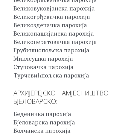
Великовуковјанска парохија
Великогрђевачка парохија
Великозденачка парохија
Великопашијанска парохија
Великоператовачка парохија
Грубишнопољска парохија
Миклеушка парохија
Ступовачка парохија
Турчевићпољска парохија
АРХИЈЕРЕЈСКО НАМЈЕСНИШТВО
БЈЕЛОВАРСКО:
Беденичка парохија
Бјеловарска парохија
Болчанска парохија