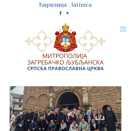
ћирилица
|
latinica