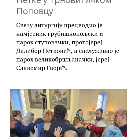
Поповцу
Свету литургију предводио је
намјесник грубишнопољски и
парох ступовачки, протојереј
Далибор Петковић, а саслуживао је
парох великобршљаначки, јереј
Славомир Гвојић.