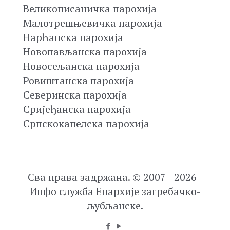
Великописаничка парохија
Малотрешњевичка парохија
Нарћанска парохија
Новопављанска парохија
Новосељанска парохија
Ровиштанска парохија
Северинска парохија
Сријеђанска парохија
Српскокапелска парохија
Сва права задржана. © 2007 - 2026 -
Инфо служба Епархије загребачко-
љубљанске.