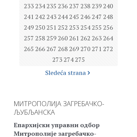
233
234
235
236
237
238
239
240
241
242
243
244
245
246
247
248
249
250
251
252
253
254
255
256
257
258
259
260
261
262
263
264
265
266
267
268
269
270
271
272
273
274
275
Sledeća strana
МИТРОПОЛИЈА ЗАГРЕБАЧКО-
ЉУБЉАНСКА
Епархијски управни одбор
Митрополије загребачко-