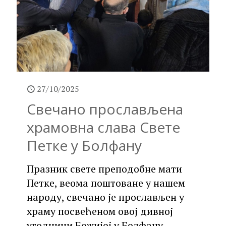
27/10/2025
Свечано прослављена
храмовна слава Свете
Петке у Болфану
Празник свете преподобне мати
Петке, веома поштоване у нашем
народу, свечано је прослављен у
храму посвећеном овој дивној
угодници Божијој у Болфану.