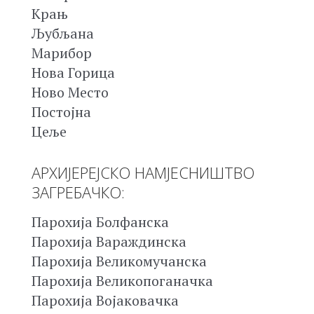
Крањ
Љубљана
Марибор
Нова Горица
Ново Место
Постојна
Цеље
АРХИЈЕРЕЈСКО НАМЈЕСНИШТВО
ЗАГРЕБАЧКО:
Парохија Болфанска
Парохија Вараждинска
Парохија Великомучанска
Парохија Великопоганачка
Парохија Војаковачка