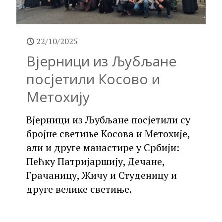
22/10/2025
Вјерници из Љубљане
посјетили Косово и
Метохију
Вјерници из Љубљане посјетили су
бројне светиње Косова и Метохије,
али и друге манастире у Србији:
Пећку Патријаршију, Дечане,
Грачаницу, Жичу и Студеницу и
друге велике светиње.