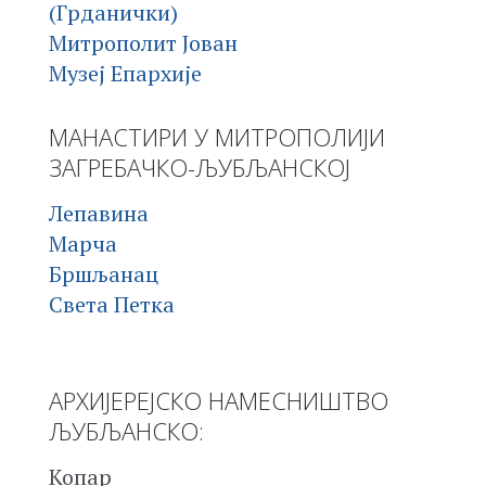
(Грданички)
Митрополит Јован
Музеј Епархије
МАНАСТИРИ У МИТРОПОЛИЈИ
ЗАГРЕБАЧКО-ЉУБЉАНСКОЈ
Лепавина
Марча
Бршљанац
Света Петка
АРХИЈЕРЕЈСКО НАМЕСНИШТВО
ЉУБЉАНСКО:
Копар