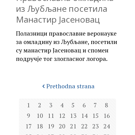
из Љубљане посетила
Манастир Јасеновац
Полазници православне веронауке
за омладину из Љубљане, посетили
су манастир Јасеновац и спомен
подручје тог злогласног логора.
Prethodna strana
1
2
3
4
5
6
7
8
9
10
11
12
13
14
15
16
17
18
19
20
21
22
23
24