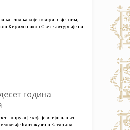
нања - знања које говори о вјечним,
коп Кирило након Свете литургије на
десет година
а
т - порука је која је исијавала из
имназије Кантакузина Катарина