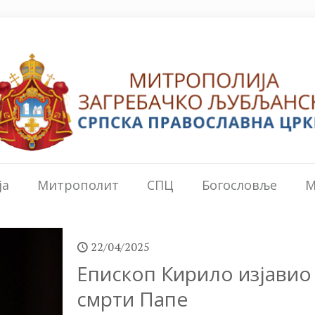
ја
Митрополит
СПЦ
Богословље
М
22/04/2025
Епископ Кирило изјави
смрти Папе