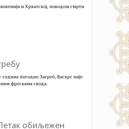
Словенији и Хрватској, поводом смрти
гребу
т година погодио Загреб, Васкрс није
еним фрескама свода.
 Петак обиљежен