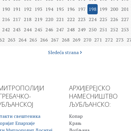
190
191
192
193
194
195
196
197
198
199
200
201
216
217
218
219
220
221
222
223
224
225
226
227
242
243
244
245
246
247
248
249
250
251
252
253
62
263
264
265
266
267
268
269
270
271
272
273
2
Sledeća strana
МИТРОПОЛИЈИ
АРХИЈЕРЕЈСКО
ГРЕБАЧКО-
НАМЕСНИШТВО
БЉАНСКОЈ
ЉУБЉАНСКО:
такти свештеника
Копар
оријат Епархије
Крањ
ти Митрополит Доситеј
Љубљана