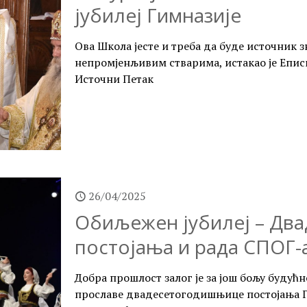
јубилеј Гимназије
Ова Школа јесте и треба да буде источник з
непромјенљивим стварима, истакао је Епис
Источни Петак
26/04/2025
Обиљежен јубилеј – Два
постојања и рада СПОГ-
Добра прошлост залог је за још бољу будућнос
прославе двадесетогодишњице постојања Г