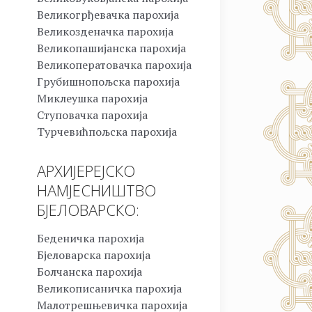
Великогрђевачка парохија
Великозденачка парохија
Великопашијанска парохија
Великоператовачка парохија
Грубишнопољска парохија
Миклеушка парохија
Ступовачка парохија
Турчевићпољска парохија
АРХИЈЕРЕЈСКО
НАМЈЕСНИШТВО
БЈЕЛОВАРСКО:
Беденичка парохија
Бјеловарска парохија
Болчанска парохија
Великописаничка парохија
Малотрешњевичка парохија