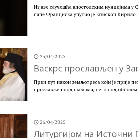
Изјаве саучешћа апостолским нунцијима у 
папе Франциска упутио је Епископ Кирило
23/04/2025
Васкрс прослављен у За
Први пут након земљотреса који је прије пе
прослављен под скелама, него под обновљ
26/04/2025
Литургијом на Источни