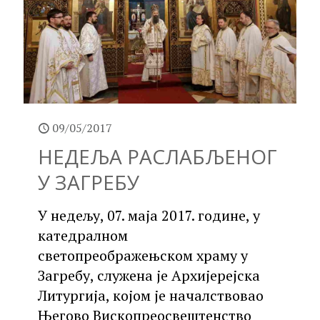
09/05/2017
НЕДЕЉА РАСЛАБЉЕНОГ
У ЗАГРЕБУ
У недељу, 07. маја 2017. године, у
катедралном
светопреображењском храму у
Загребу, служена је Архијерејска
Литургија, којом је началствовао
Његово Вископреосвештенство