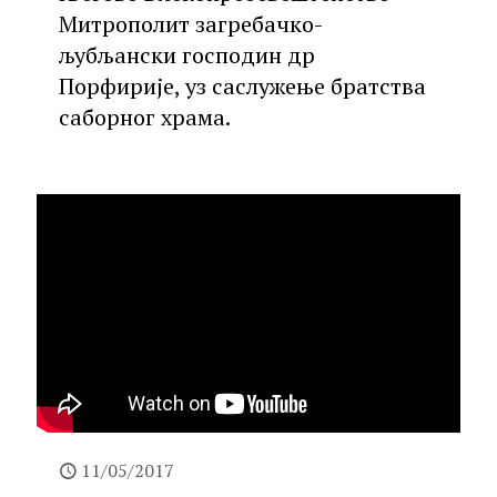
Митрополит загребачко-
љубљански господин др
Порфирије, уз саслужење братства
саборног храма.
11/05/2017