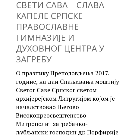
СВЕТИ САВА – СЛАВА
КАПЕЛЕ СРПСКЕ
ПРАВОСЛАВНЕ
ГИМНАЗИЈЕ И
ДУХОВНОГ ЦЕНТРА У
ЗАГРЕБУ
О празнику Преполовљења 2017.
године, на дан Спаљивања моштију
Светог Саве Српског светом
архијерејском Литругијом којом је
началствовао Његово
Високопреосвештенство
Митрополит загребачко-
љубљански господин др Порфирије