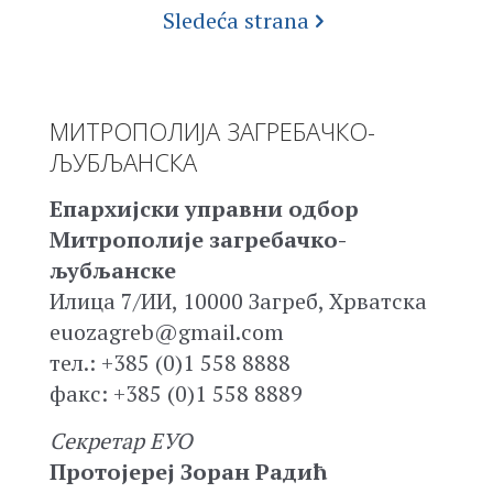
Sledeća strana
МИТРОПОЛИЈА ЗАГРЕБАЧКО-
ЉУБЉАНСКА
Епархијски управни одбор
Митрополије загребачко-
љубљанске
Илица 7/ИИ, 10000 Загреб, Хрватска
euozagreb@gmail.com
тел.: +385 (0)1 558 8888
факс: +385 (0)1 558 8889
Секретар ЕУО
Протојереј Зоран Радић