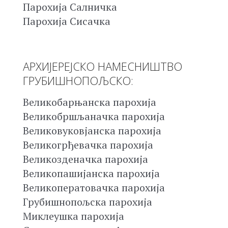
Парохија Салничка
Парохија Сисачка
АРХИЈЕРЕЈСКО НАМЕСНИШТВО
ГРУБИШНОПОЉСКО:
Великобарњанска парохија
Великобршљаначка парохија
Великовуковјанска парохија
Великогрђевачка парохија
Великозденачка парохија
Великопашијанска парохија
Великоператовачка парохија
Грубишнопољска парохија
Миклеушка парохија