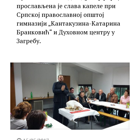
прослављена је слава капеле при
Српској православној општој
гимназији „Кантакузина-Катарина
Бранковић“ и Духовном центру у
Загребу.