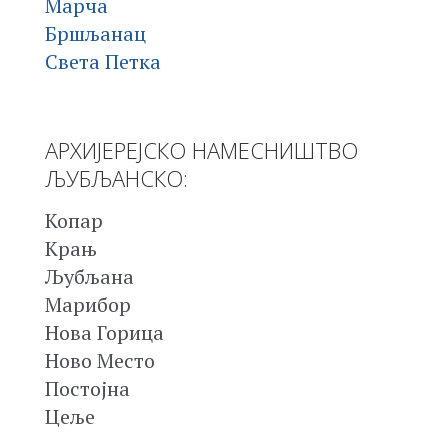
Марча
Бршљанац
Света Петка
АРХИЈЕРЕЈСКО НАМЕСНИШТВО
ЉУБЉАНСКО:
Копар
Крањ
Љубљана
Марибор
Нова Горица
Ново Место
Постојна
Цеље