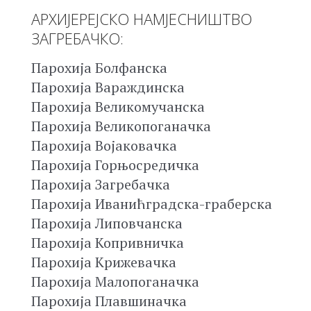
АРХИЈЕРЕЈСКО НАМЈЕСНИШТВО
ЗАГРЕБАЧКО:
Парохија Болфанска
Парохија Вараждинска
Парохија Великомучанска
Парохија Великопоганачка
Парохија Војаковачка
Парохија Горњосредичка
Парохија Загребачка
Парохија Иванићградска-граберска
Парохија Липовчанска
Парохија Копривничка
Парохија Крижевачка
Парохија Малопоганачка
Парохија Плавшиначка