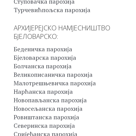
Ступовачка парохија
Турчевићпољска парохија
АРХИЈЕРЕЈСКО НАМЈЕСНИШТВО
БЈЕЛОВАРСКО:
Беденичка парохија
Бјеловарска парохија
Болчанска парохија
Великописаничка парохија
Малотрешњевичка парохија
Нарћанска парохија
Новопављанска парохија
Новосељанска парохија
Ровиштанска парохија
Северинска парохија
Сријеђанска парохија