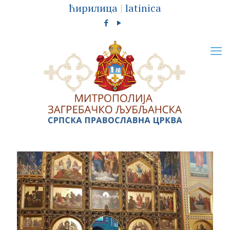
ћирилица
|
latinica