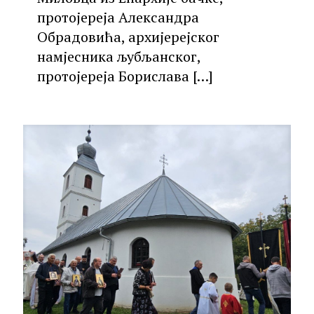
протојереја Александра
Обрадовића, архијерејског
намјесника љубљанског,
протојереја Борислава
[…]