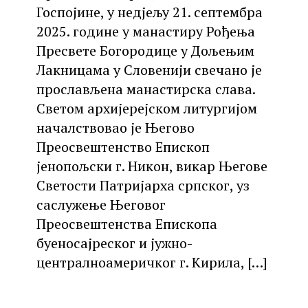
Госпојине, у недјељу 21. септембра
2025. године у манастиру Рођења
Пресвете Богородице у Дољењим
Лакницама у Словенији свечано је
прослављена манастирска слава.
Светом архијерејском литургијом
началствовао је Његово
Преосвештенство Епископ
јенопољски г. Никон, викар Његове
Светости Патријарха српског, уз
саслужење Његовог
Преосвештенства Епископа
буеносајреског и јужно-
централноамеричког г. Кирила,
[…]