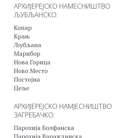
АРХИЈЕРЕЈСКО НАМЕСНИШТВО
ЉУБЉАНСКО:
Копар
Крањ
Љубљана
Марибор
Нова Горица
Ново Место
Постојна
Цеље
АРХИЈЕРЕЈСКО НАМЈЕСНИШТВО
ЗАГРЕБАЧКО:
Парохија Болфанска
Парохија Вараждинска