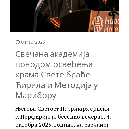
04/10/2025
Свечана академија
поводом освећења
храма Свете браће
Ћирила и Методија у
Марибору
Његова Светост Патријарх српски
г. Порфирије је беседио вечерас, 4.
октобра 2025. године, на свечаној