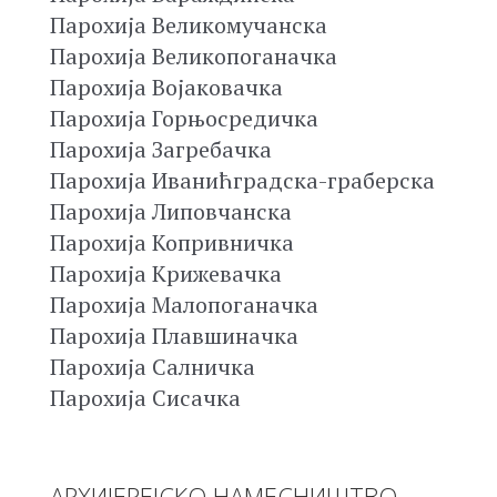
Парохија Великомучанска
Парохија Великопоганачка
Парохија Војаковачка
Парохија Горњосредичка
Парохија Загребачка
Парохија Иванићградска-граберска
Парохија Липовчанска
Парохија Копривничка
Парохија Крижевачка
Парохија Малопоганачка
Парохија Плавшиначка
Парохија Салничка
Парохија Сисачка
АРХИЈЕРЕЈСКО НАМЕСНИШТВО