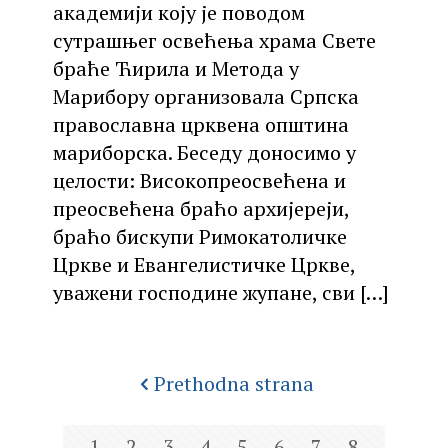
академији коју је поводом
сутрашњег освећења храма Свете
браће Ћирила и Метода у
Марибору организовала Српска
православна црквена општина
мариборска. Беседу доносимо у
целости: Високопреосвећена и
преосвећена браћо архијереји,
браћо бискупи Римокатоличке
Цркве и Евангелистичке Цркве,
уважени господине жупане, сви
[…]
Prethodna strana
1
2
3
4
5
6
7
8