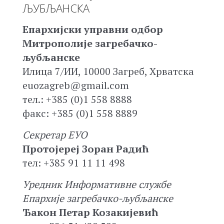
ЉУБЉАНСКА
Епархијски управни одбор
Митрополије загребачко-
љубљанске
Илица 7/ИИ, 10000 Загреб, Хрватска
euozagreb@gmail.com
тел.: +385 (0)1 558 8888
факс: +385 (0)1 558 8889
Секретар ЕУО
Протојереј Зоран Радић
тел: +385 91 11 11 498
Уредник Информативне службе
Епархије загребачко-љубљанске
Ђакон Петар Козакијевић