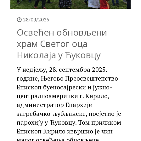
28/09/2025
Освећен обновљени
храм Светог оца
Николаја у Ћуковцу
У недјељу, 28. септембра 2025.
године, Његово Преосвештенство
Епископ буеносајрески и јужно-
централноамерички г. Кирило,
администратор Епархије
загребачко-љубљанске, посјетио је
парохију у Ћуковцу. Том приликом
Епископ Кирило извршио је чин
малог освећења обновљене