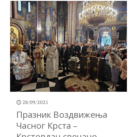
28/09/2025
Празник Воздвижења
Часног Крста –
Крстовдан свечано