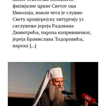
филијалне цркве Светог оца
Николаја, након чега је служио
Свету архијерејску литургију уз
саслужење јереја Радована
Димитрића, пароха копривничког,
јереја Бранислава Тодоровића,
пароха
[…]