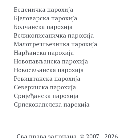
Беденичка парохија
Бјеловарска парохија
Болчанска парохија
Великописаничка парохија
Малотрешњевичка парохија
Нарћанска парохија
Новопављанска парохија
Новосељанска парохија
Ровиштанска парохија
Северинска парохија
Сријеђанска парохија
Српскокапелска парохија
Сва права задржана. © 2007 - 2026 -