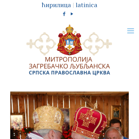
ћирилица
|
latinica