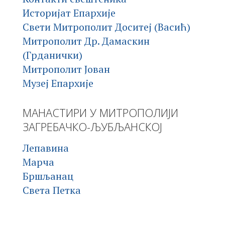
Историјат Епархије
Свети Митрополит Доситеј (Васић)
Митрополит Др. Дамаскин
(Грданички)
Митрополит Јован
Музеј Епархије
МАНАСТИРИ У МИТРОПОЛИЈИ
ЗАГРЕБАЧКО-ЉУБЉАНСКОЈ
Лепавина
Марча
Бршљанац
Света Петка