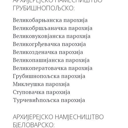
ГРУБИШНОПОЉСКО:
Великобарњанска парохија
Великобршљаначка парохија
Великовуковјанска парохија
Великогрђевачка парохија
Великозденачка парохија
Великопашијанска парохија
Великоператовачка парохија
Грубишнопољска парохија
Миклеушка парохија
Ступовачка парохија
Турчевићпољска парохија
АРХИЈЕРЕЈСКО НАМЈЕСНИШТВО
БЈЕЛОВАРСКО: