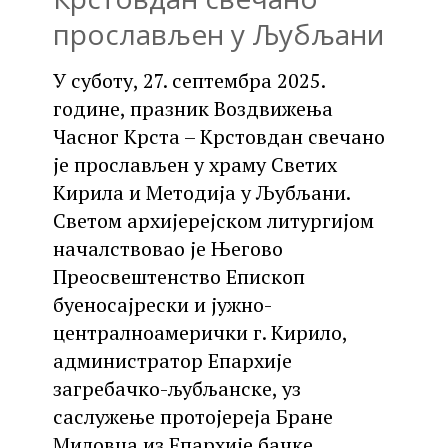
прослављен у Љубљани
У суботу, 27. септембра 2025.
године, празник Воздвижења
Часног Крста – Крстовдан свечано
је прослављен у храму Светих
Кирила и Методија у Љубљани.
Светом архијерејском литургијом
началствовао је Његово
Преосвештенство Епископ
буеносајрески и јужно-
централноамерички г. Кирило,
администратор Епархије
загребачко-љубљанске, уз
саслужење протојереја Бране
Миловца из Епархије бачке,