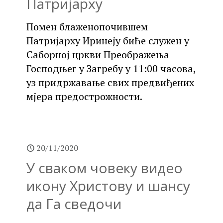
Патријарху
Помен блаженопочившем
Патријарху Иринеју биће служен у
Саборној цркви Преображења
Господњег у Загребу у 11:00 часова,
уз придржавање свих предвиђених
мјера предострожности.
20/11/2020
У сваком човеку видео
икону Христову и шансу
да Га сведочи