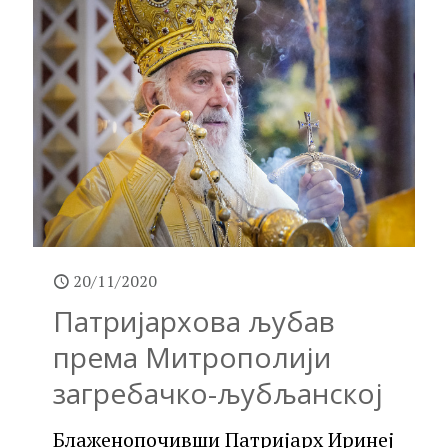
20/11/2020
Патријархова љубав
према Митрополији
загребачко-љубљанској
Блаженопочивши Патријарх Иринеј