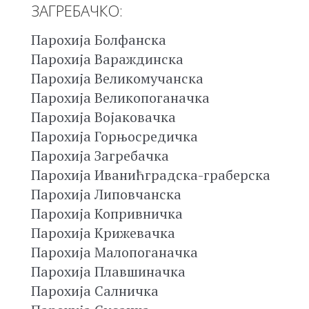
ЗАГРЕБАЧКО:
Парохија Болфанска
Парохија Вараждинска
Парохија Великомучанска
Парохија Великопоганачка
Парохија Војаковачка
Парохија Горњосредичка
Парохија Загребачка
Парохија Иванићградска-граберска
Парохија Липовчанска
Парохија Копривничка
Парохија Крижевачка
Парохија Малопоганачка
Парохија Плавшиначка
Парохија Салничка