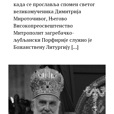
када се прославља спомен светог
великомученика Димитрија
Мироточивог, Његово
Високопреосвештенство
Митрополит загребачко-
љубљански Порфирије служио је
Божанствену Литургију
[…]