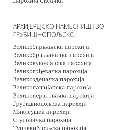
Парохија Сисачка
АРХИЈЕРЕЈСКО НАМЕСНИШТВО
ГРУБИШНОПОЉСКО:
Великобарњанска парохија
Великобршљаначка парохија
Великовуковјанска парохија
Великогрђевачка парохија
Великозденачка парохија
Великопашијанска парохија
Великоператовачка парохија
Грубишнопољска парохија
Миклеушка парохија
Ступовачка парохија
Турчевићпољска парохија