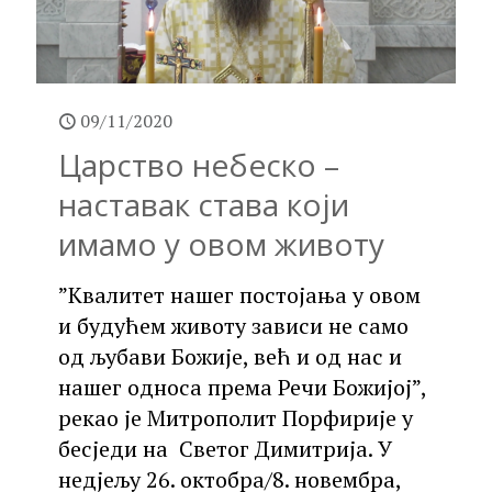
09/11/2020
Царство небеско –
наставак става који
имамо у овом животу
”Квалитет нашег постојања у овом
и будућем животу зависи не само
од љубави Божије, већ и од нас и
нашег односа према Речи Божијој”,
рекао је Митрополит Порфирије у
бесједи на Светог Димитрија. У
недјељу 26. октобра/8. новембра,