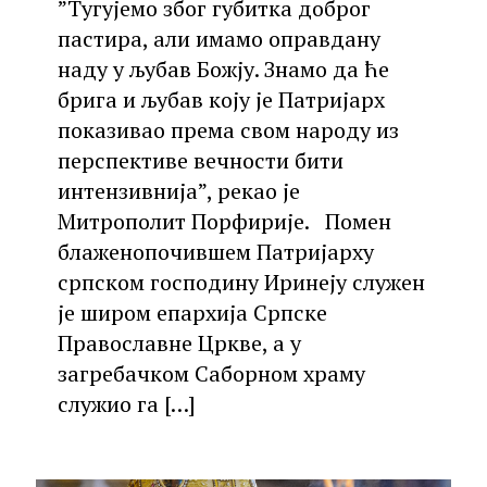
”Тугујемо због губитка доброг
пастира, али имамо оправдану
наду у љубав Божју. Знамо да ће
брига и љубав коју је Патријарх
показивао према свом народу из
перспективе вечности бити
интензивнија”, рекао је
Митрополит Порфирије. Помен
блаженопочившем Патријарху
српском господину Иринеју служен
је широм епархија Српске
Православне Цркве, а у
загребачком Саборном храму
служио га
[…]