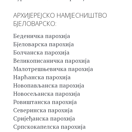
АРХИЈЕРЕЈСКО НАМЈЕСНИШТВО
БЈЕЛОВАРСКО:
Беденичка парохија
Бјеловарска парохија
Болчанска парохија
Великописаничка парохија
Малотрешњевичка парохија
Нарћанска парохија
Новопављанска парохија
Новосељанска парохија
Ровиштанска парохија
Северинска парохија
Сријеђанска парохија
Српскокапелска парохија