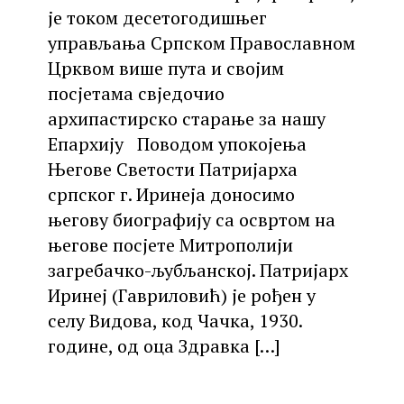
је током десетогодишњег
управљања Српском Православном
Црквом више пута и својим
посјетама свједочио
архипастирско старање за нашу
Епархију Поводом упокојења
Његове Светости Патријарха
српског г. Иринеја доносимо
његову биографију са освртом на
његове посјете Митрополији
загребачко-љубљанској. Патријарх
Иринеј (Гавриловић) је рођен у
селу Видова, код Чачка, 1930.
године, од оца Здравка
[…]