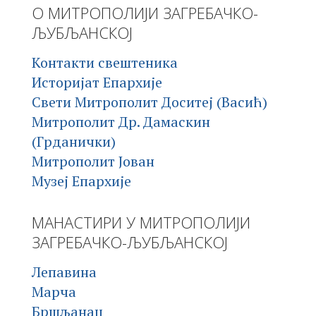
О МИТРОПОЛИЈИ ЗАГРЕБАЧКО-
ЉУБЉАНСКОЈ
Контакти свештеника
Историјат Епархије
Свети Митрополит Доситеј (Васић)
Митрополит Др. Дамаскин
(Грданички)
Митрополит Јован
Музеј Епархије
МАНАСТИРИ У МИТРОПОЛИЈИ
ЗАГРЕБАЧКО-ЉУБЉАНСКОЈ
Лепавина
Марча
Бршљанац