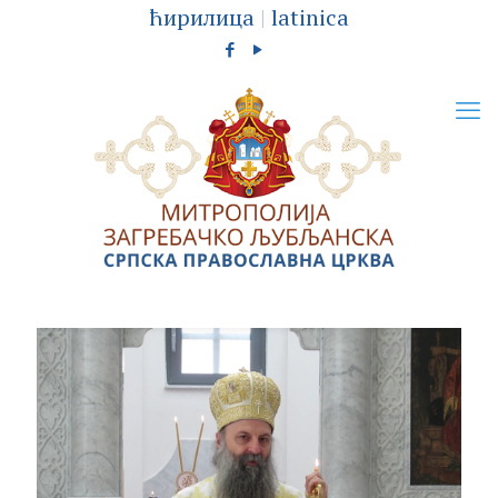
ћирилица
|
latinica