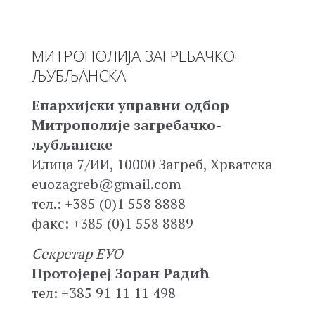
МИТРОПОЛИЈА ЗАГРЕБАЧКО-
ЉУБЉАНСКА
Епархијски управни одбор
Митрополије загребачко-
љубљанске
Илица 7/ИИ, 10000 Загреб, Хрватска
euozagreb@gmail.com
тел.: +385 (0)1 558 8888
факс: +385 (0)1 558 8889
Секретар ЕУО
Протојереј Зоран Радић
тел: +385 91 11 11 498