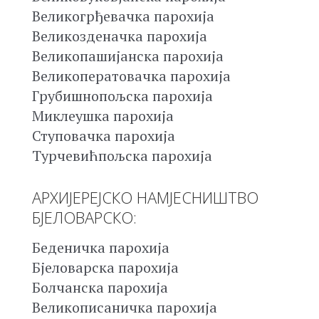
Великогрђевачка парохија
Великозденачка парохија
Великопашијанска парохија
Великоператовачка парохија
Грубишнопољска парохија
Миклеушка парохија
Ступовачка парохија
Турчевићпољска парохија
АРХИЈЕРЕЈСКО НАМЈЕСНИШТВО
БЈЕЛОВАРСКО:
Беденичка парохија
Бјеловарска парохија
Болчанска парохија
Великописаничка парохија