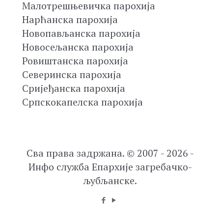
Малотрешњевичка парохија
Нарћанска парохија
Новопављанска парохија
Новосељанска парохија
Ровиштанска парохија
Северинска парохија
Сријеђанска парохија
Српскокапелска парохија
Сва права задржана. © 2007 - 2026 -
Инфо служба Епархије загребачко-
љубљанске.