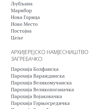
Љубљана
Марибор
Нова Горица
Ново Место
Постојна
Цеље
АРХИЈЕРЕЈСКО НАМЈЕСНИШТВО
ЗАГРЕБАЧКО:
Парохија Болфанска
Парохија Вараждинска
Парохија Великомучанска
Парохија Великопоганачка
Парохија Војаковачка
Парохија Горњосредичка