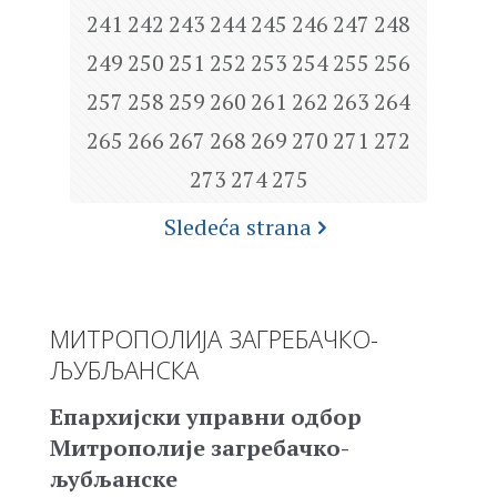
241
242
243
244
245
246
247
248
249
250
251
252
253
254
255
256
257
258
259
260
261
262
263
264
265
266
267
268
269
270
271
272
273
274
275
Sledeća strana
МИТРОПОЛИЈА ЗАГРЕБАЧКО-
ЉУБЉАНСКА
Епархијски управни одбор
Митрополије загребачко-
љубљанске