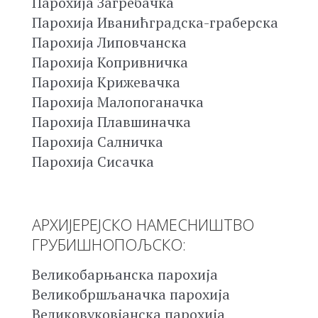
Парохија Загребачка
Парохија Иванићградска-граберска
Парохија Липовчанска
Парохија Копривничка
Парохија Крижевачка
Парохија Малопоганачка
Парохија Плавшиначка
Парохија Салничка
Парохија Сисачка
АРХИЈЕРЕЈСКО НАМЕСНИШТВО
ГРУБИШНОПОЉСКО:
Великобарњанска парохија
Великобршљаначка парохија
Великовуковјанска парохија