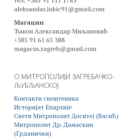
тел: +385 91 111 1783
aleksandar.lukic91@gmail.com
Магацин
Ђакон Александар Миљановић
+385 91 61 65 388
magacin.zagreb@gmail.com
О МИТРОПОЛИЈИ ЗАГРЕБАЧКО-
ЉУБЉАНСКОЈ
Контакти свештеника
Историјат Епархије
Свети Митрополит Доситеј (Васић)
Митрополит Др. Дамаскин
(Грданички)