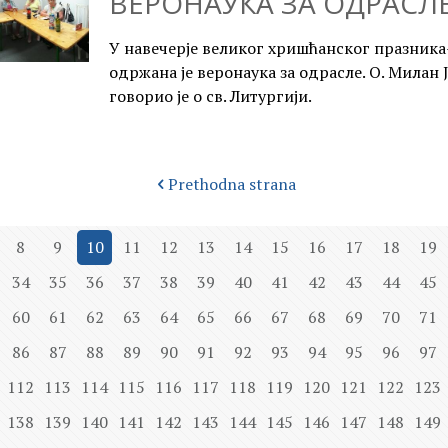
ВЕРОНАУКА ЗА ОДРАСЛ
У навечерје великог хришћанског празника
одржана је веронаука за одрасле. О. Милан
говорио је о св. Литургији.
Prethodna strana
8
9
10
11
12
13
14
15
16
17
18
19
34
35
36
37
38
39
40
41
42
43
44
45
60
61
62
63
64
65
66
67
68
69
70
71
86
87
88
89
90
91
92
93
94
95
96
97
112
113
114
115
116
117
118
119
120
121
122
123
138
139
140
141
142
143
144
145
146
147
148
149