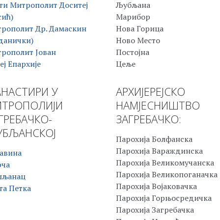
ти Митрополит Доситеј
Љубљана
сић)
Марибор
рополит Др. Дамаскин
Нова Горица
данички)
Ново Место
рополит Јован
Постојна
еј Епархије
Цеље
НАСТИРИ У
АРХИЈЕРЕЈСКО
ТРОПОЛИЈИ
НАМЈЕСНИШТВО
ГРЕБАЧКО-
ЗАГРЕБАЧКО:
БЉАНСКОЈ
Парохија Болфанска
Парохија Вараждинска
авина
Парохија Великомучанска
рча
Парохија Великопоганачка
шљанац
Парохија Војаковачка
та Петка
Парохија Горњосредичка
Парохија Загребачка