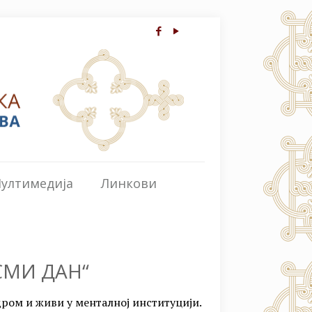
ултимедија
Линкови
СМИ ДАН“
дром и живи у менталној институцији.