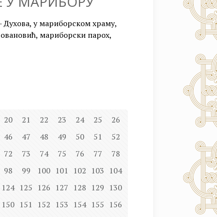
Е У МАРИБОРУ
- Духова, у мариборском храму,
 Јовановић, мариборски парох,
20
21
22
23
24
25
26
46
47
48
49
50
51
52
72
73
74
75
76
77
78
98
99
100
101
102
103
104
124
125
126
127
128
129
130
150
151
152
153
154
155
156