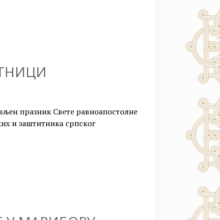
ТНИЦИ
ављен празник Свете равноапостолне
ких и заштитника српског