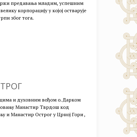
и држи предавања младим, успешним
велику корпорацију у којој остварује
рпи због тога.
СТРОГ
ицима и духовним вођом о. Дарком
утовању Манастир Тврдош код
у и Манастир Острог у Црној Гори ,