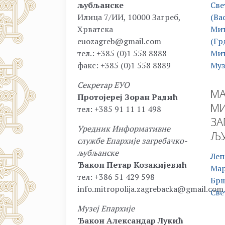
љубљанске
Све
Илица 7/ИИ, 10000 Загреб,
(Ва
Хрватска
Мит
euozagreb@gmail.com
(Гр
тел.: +385 (0)1 558 8888
Мит
факс: +385 (0)1 558 8889
Муз
Секретар ЕУО
МА
Протојереј Зоран Радић
МИ
тел: +385 91 11 11 498
ЗА
Уредник Информативне
ЉУ
службе Епархије загребачко-
љубљанске
Леп
Ђакон Петар Козакијевић
Ма
тел: +386 51 429 598
Бр
info.mitropolija.zagrebacka@gmail.com
Све
Музеј Епархије
Ђакон Александар Лукић