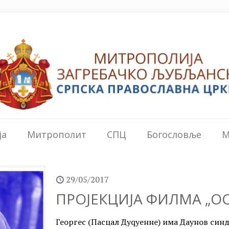
ја
Митрополит
СПЦ
Богословље
М
29/05/2017
ПРОЈЕКЦИЈА ФИЛМА „О
Георгес (Пасцал Дуqуенне) има Даунов син