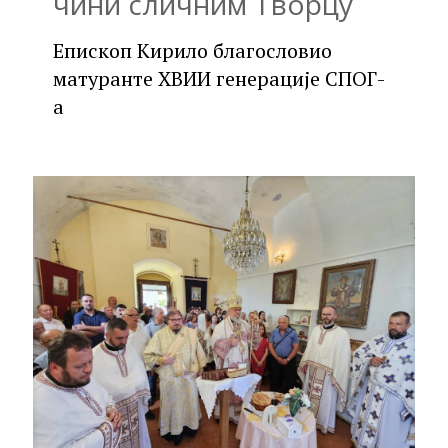
чини сличним Творцу
Епископ Кирило благословио
матуранте XВИИ генерације СПОГ-
а