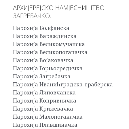
АРХИЈЕРЕЈСКО НАМЈЕСНИШТВО
ЗАГРЕБАЧКО:
Парохија Болфанска
Парохија Вараждинска
Парохија Великомучанска
Парохија Великопоганачка
Парохија Војаковачка
Парохија Горњосредичка
Парохија Загребачка
Парохија Иванићградска-граберска
Парохија Липовчанска
Парохија Копривничка
Парохија Крижевачка
Парохија Малопоганачка
Парохија Плавшиначка