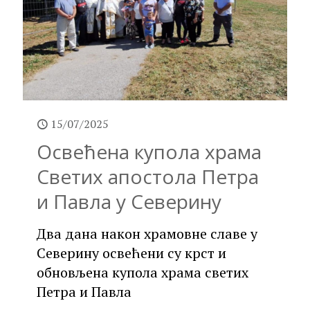
15/07/2025
Освећена купола храма
Светих апостола Петра
и Павла у Северину
Два дана након храмовне славе у
Северину освећени су крст и
обновљена купола храма светих
Петра и Павла