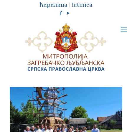
ћирилица
|
latinica