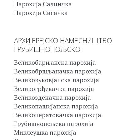
Парохија Салничка
Парохија Сисачка
АРХИЈЕРЕЈСКО НАМЕСНИШТВО
ГРУБИШНОПОЉСКО:
Великобарњанска парохија
Великобршљаначка парохија
Великовуковјанска парохија
Великогрђевачка парохија
Великозденачка парохија
Великопашијанска парохија
Великоператовачка парохија
Грубишнопољска парохија
Миклеушка парохија