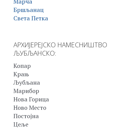
Марча
Бршљанац
Света Петка
АРХИЈЕРЕЈСКО НАМЕСНИШТВО
ЉУБЉАНСКО:
Копар
Крањ
Љубљана
Марибор
Нова Горица
Ново Место
Постојна
Цеље