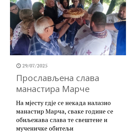
29/07/2025
Прослављена слава
манастира Марче
На мјесту гдје се некада налазио
манастир Марча, сваке године се
обиљежава слава те свештене и
мученичке обитељи