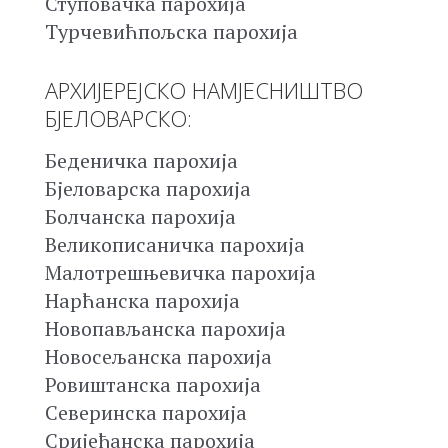
Ступовачка парохија
Турчевићпољска парохија
АРХИЈЕРЕЈСКО НАМЈЕСНИШТВО
БЈЕЛОВАРСКО:
Беденичка парохија
Бјеловарска парохија
Болчанска парохија
Великописаничка парохија
Малотрешњевичка парохија
Нарћанска парохија
Новопављанска парохија
Новосељанска парохија
Ровиштанска парохија
Северинска парохија
Сријеђанска парохија