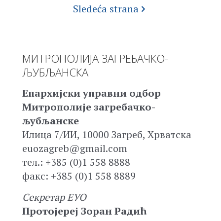
Sledeća strana
МИТРОПОЛИЈА ЗАГРЕБАЧКО-
ЉУБЉАНСКА
Епархијски управни одбор
Митрополије загребачко-
љубљанске
Илица 7/ИИ, 10000 Загреб, Хрватска
euozagreb@gmail.com
тел.: +385 (0)1 558 8888
факс: +385 (0)1 558 8889
Секретар ЕУО
Протојереј Зоран Радић