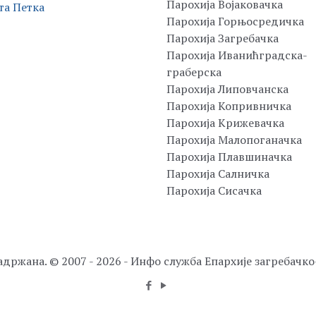
Парохија Војаковачка
та Петка
Парохија Горњосредичка
Парохија Загребачка
Парохија Иванићградска-
граберска
Парохија Липовчанска
Парохија Копривничка
Парохија Крижевачка
Парохија Малопоганачка
Парохија Плавшиначка
Парохија Салничка
Парохија Сисачка
адржана. © 2007 - 2026 - Инфо служба Епархије загребачк