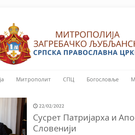
ја
Митрополит
СПЦ
Богословље
М
22/02/2022
Сусрет Патријарха и Апо
Словенији