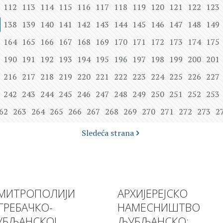
112
113
114
115
116
117
118
119
120
121
122
123
138
139
140
141
142
143
144
145
146
147
148
149
164
165
166
167
168
169
170
171
172
173
174
175
190
191
192
193
194
195
196
197
198
199
200
201
216
217
218
219
220
221
222
223
224
225
226
227
242
243
244
245
246
247
248
249
250
251
252
253
62
263
264
265
266
267
268
269
270
271
272
273
2
Sledeća strana
МИТРОПОЛИЈИ
АРХИЈЕРЕЈСКО
ГРЕБАЧКО-
НАМЕСНИШТВО
БЉАНСКОЈ
ЉУБЉАНСКО: