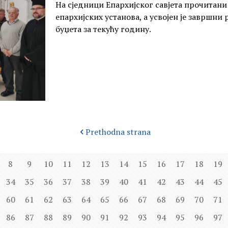
На сједници Епархијског савјета прочитани 
епархијских установа, а усвојен је завршни
буџета за текућу годину.
Prethodna strana
8
9
10
11
12
13
14
15
16
17
18
19
34
35
36
37
38
39
40
41
42
43
44
45
60
61
62
63
64
65
66
67
68
69
70
71
86
87
88
89
90
91
92
93
94
95
96
97