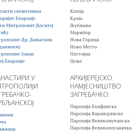
такти свештеника
Копар
оријат Епархије
Крањ
ти Митрополит Доситеј
Љубљана
сић)
Марибор
рополит Др. Дамаскин
Нова Горица
данички)
Ново Место
рополит Јован
Постојна
еј Епархије
Цеље
НАСТИРИ У
АРХИЈЕРЕЈСКО
ТРОПОЛИЈИ
НАМЈЕСНИШТВО
ГРЕБАЧКО-
ЗАГРЕБАЧКО:
БЉАНСКОЈ
Парохија Болфанска
Парохија Вараждинска
авина
Парохија Великомучанска
рча
Парохија Великопоганачка
шљанац