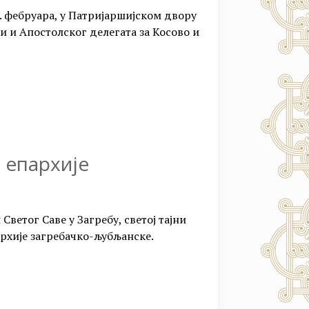
1. фебруара, у Патријаршијском двору
и и Апостолског делегата за Косово и
 епархије
 Светог Саве у Загребу, светој тајни
архије загребачко-љубљанске.