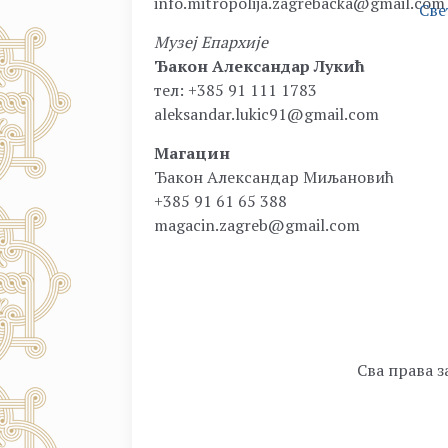
info.mitropolija.zagrebacka@gmail.com
Све
Музеј Епархије
Ђакон Александар Лукић
тел: +385 91 111 1783
aleksandar.lukic91@gmail.com
Магацин
Ђакон Александар Миљановић
+385 91 61 65 388
magacin.zagreb@gmail.com
Сва права з