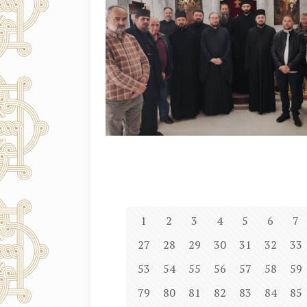
1
2
3
4
5
6
7
27
28
29
30
31
32
33
53
54
55
56
57
58
59
79
80
81
82
83
84
85