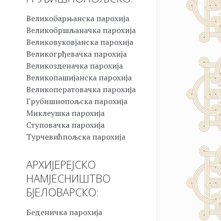
Великобарњанска парохија
Великобршљаначка парохија
Великовуковјанска парохија
Великогрђевачка парохија
Великозденачка парохија
Великопашијанска парохија
Великоператовачка парохија
Грубишнопољска парохија
Миклеушка парохија
Ступовачка парохија
Турчевићпољска парохија
АРХИЈЕРЕЈСКО
НАМЈЕСНИШТВО
БЈЕЛОВАРСКО:
Беденичка парохија