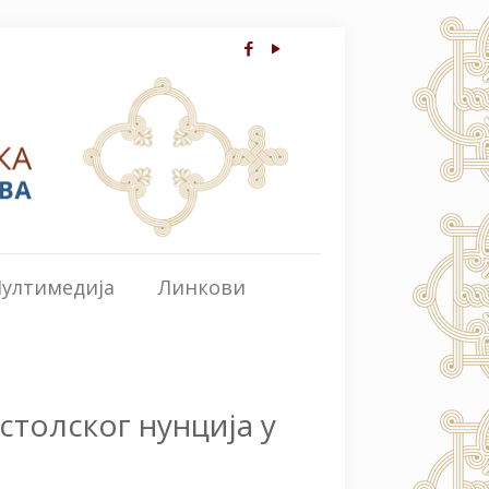
ултимедија
Линкови
столског нунција у