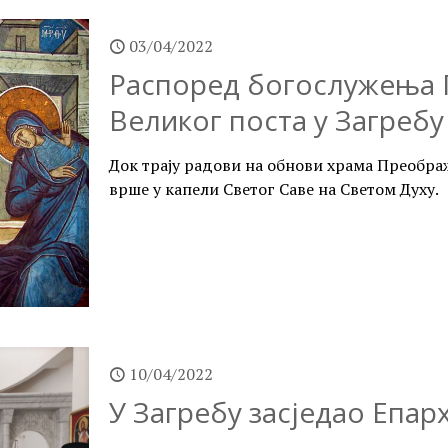
03/04/2022
Распоред богослужења 
Великог поста у Загребу
Док трају радови на обнови храма Преобра
врше у капели Светог Саве на Светом Духу.
10/04/2022
У Загребу засједао Епарх