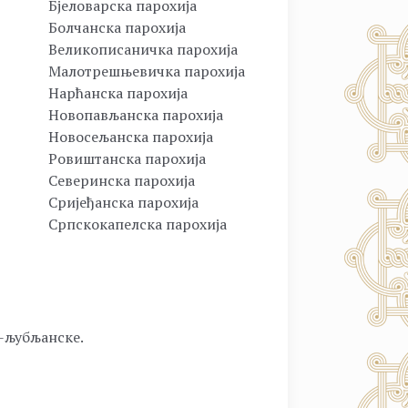
Бјеловарска парохија
Болчанска парохија
Великописаничка парохија
Малотрешњевичка парохија
Нарћанска парохија
Новопављанска парохија
Новосељанска парохија
Ровиштанска парохија
Северинска парохија
Сријеђанска парохија
Српскокапелска парохија
о-љубљанске.