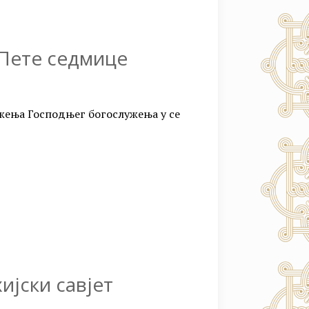
Пете седмице
жења Господњег богослужења у се
ијски савјет