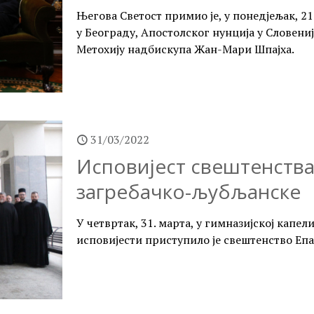
Његова Светост примио је, у понедјељак, 2
у Београду, Апостолског нунција у Словениј
Метохију надбискупа Жан-Мари Шпајха.
31/03/2022
Исповијест свештенства
загребачко-љубљанске
У четвртак, 31. марта, у гимназијској капели
исповијести приступило је свештенство Еп