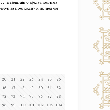
су извјештаји о дјелатностима
 рачун за претходну и приједлог
20
21
22
23
24
25
26
46
47
48
49
50
51
52
72
73
74
75
76
77
78
98
99
100
101
102
103
104