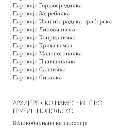
Парохија Горњосредичка
Парохија Загребачка
Парохија Иванићградска-граберска
Парохија Липовчанска
Парохија Копривничка
Парохија Крижевачка
Парохија Малопоганачка
Парохија Плавшиначка
Парохија Салничка
Парохија Сисачка
АРХИЈЕРЕЈСКО НАМЕСНИШТВО
ГРУБИШНОПОЉСКО:
Великобарњанска парохија