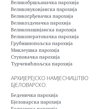
Великобршљаначка парохија
Великовуковјанска парохија
Великогрђевачка парохија
Великозденачка парохија
Великопашијанска парохија
Великоператовачка парохија
Грубишнопољска парохија
Миклеушка парохија
Ступовачка парохија
Турчевићпољска парохија
АРХИЈЕРЕЈСКО НАМЈЕСНИШТВО
БЈЕЛОВАРСКО:
Беденичка парохија
Бјеловарска парохија
Болчанска парохија