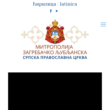
ћирилица
|
latinica