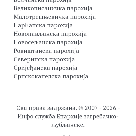
Великописаничка парохија
Малотрешњевичка парохија
Нарћанска парохија
Новопављанска парохија
Новосељанска парохија
Ровиштанска парохија
Северинска парохија
Сријеђанска парохија
Српскокапелска парохија
Сва права задржана. © 2007 - 2026 -
Инфо служба Епархије загребачко-
љубљанске.