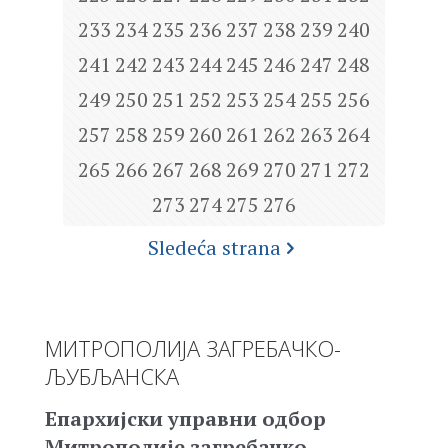
233
234
235
236
237
238
239
240
241
242
243
244
245
246
247
248
249
250
251
252
253
254
255
256
257
258
259
260
261
262
263
264
265
266
267
268
269
270
271
272
273
274
275
276
Sledeća strana
МИТРОПОЛИЈА ЗАГРЕБАЧКО-
ЉУБЉАНСКА
Епархијски управни одбор
Митрополије загребачко-