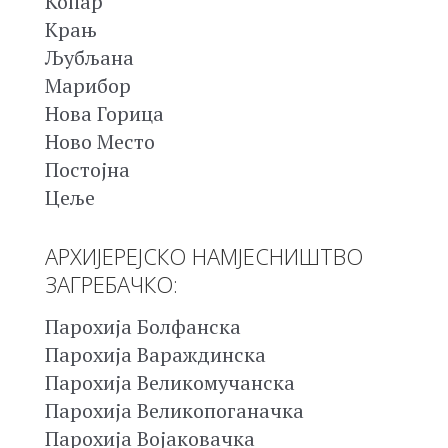
Копар
Крањ
Љубљана
Марибор
Нова Горица
Ново Место
Постојна
Цеље
АРХИЈЕРЕЈСКО НАМЈЕСНИШТВО
ЗАГРЕБАЧКО:
Парохија Болфанска
Парохија Вараждинска
Парохија Великомучанска
Парохија Великопоганачка
Парохија Војаковачка