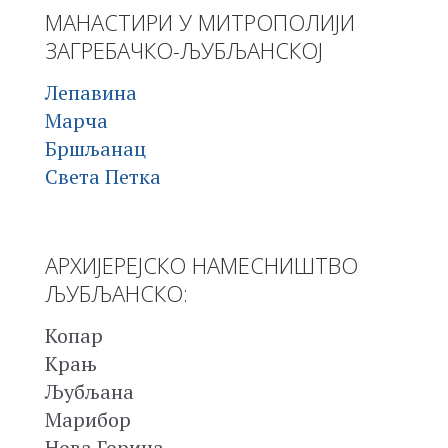
МАНАСТИРИ У МИТРОПОЛИЈИ
ЗАГРЕБАЧКО-ЉУБЉАНСКОЈ
Лепавина
Марча
Бршљанац
Света Петка
АРХИЈЕРЕЈСКО НАМЕСНИШТВО
ЉУБЉАНСКО:
Копар
Крањ
Љубљана
Марибор
Нова Горица