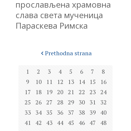
прослављена храмовна
слава света мученица
Параскева Римска
Prethodna strana
1
2
3
4
5
6
7
8
9
10
11
12
13
14
15
16
17
18
19
20
21
22
23
24
25
26
27
28
29
30
31
32
33
34
35
36
37
38
39
40
41
42
43
44
45
46
47
48