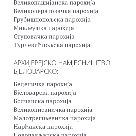
Великопашијанска парохија
Великоператовачка парохија
Грубишнопољска парохија
Миклеушка парохија
Ступовачка парохија
Турчевићпољска парохија
АРХИЈЕРЕЈСКО НАМЈЕСНИШТВО
БЈЕЛОВАРСКО:
Беденичка парохија
Бјеловарска парохија
Болчанска парохија
Великописаничка парохија
Малотрешњевичка парохија
Нарћанска парохија
Новопављанска парохија