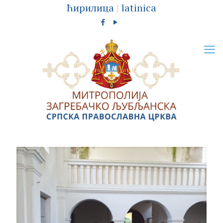
ћирилица
|
latinica