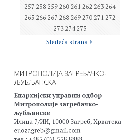
257
258
259
260
261
262
263
264
265
266
267
268
269
270
271
272
273
274
275
Sledeća strana
МИТРОПОЛИЈА ЗАГРЕБАЧКО-
ЉУБЉАНСКА
Епархијски управни одбор
Митрополије загребачко-
љубљанске
Илица 7/ИИ, 10000 Загреб, Хрватска
euozagreb@gmail.com
тел.: +385 (0)1 558 8888