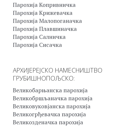
Парохија Копривничка
Парохија Крижевачка
Парохија Малопоганачка
Парохија Плавшиначка
Парохија Салничка
Парохија Сисачка
АРХИЈЕРЕЈСКО НАМЕСНИШТВО
ГРУБИШНОПОЉСКО:
Великобарњанска парохија
Великобршљаначка парохија
Великовуковјанска парохија
Великогрђевачка парохија
Великозденачка парохија