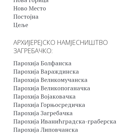
Ново Место
Постојна
Цеље
АРХИЈЕРЕЈСКО НАМЈЕСНИШТВО
ЗАГРЕБАЧКО:
Парохија Болфанска
Парохија Вараждинска
Парохија Великомучанска
Парохија Великопоганачка
Парохија Војаковачка
Парохија Горњосредичка
Парохија Загребачка
Парохија Иванићградска-граберска
Парохија Липовчанска