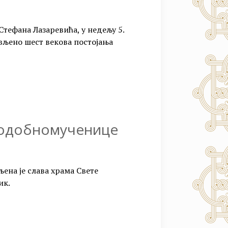
тефана Лазаревића, у недељу 5.
вљено шест векова постојања
подобномученице
љена је слава храма Свете
ик.