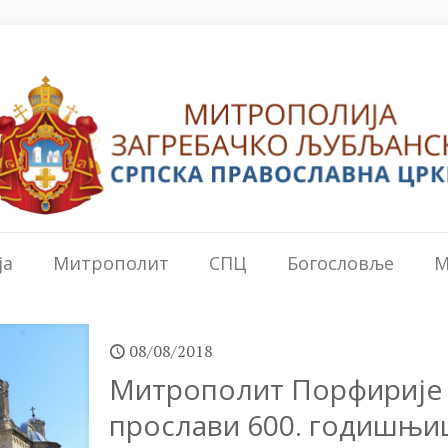
ја
Митрополит
СПЦ
Богословље
М
08/08/2018
Митрополит Порфирије 
прослави 600. годишњи