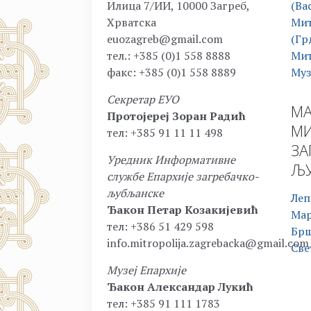
Илица 7/ИИ, 10000 Загреб,
(Ва
Хрватска
Мит
euozagreb@gmail.com
(Гр
тел.: +385 (0)1 558 8888
Мит
факс: +385 (0)1 558 8889
Муз
Секретар ЕУО
МА
Протојереј Зоран Радић
МИ
тел: +385 91 11 11 498
ЗА
Уредник Информативне
ЉУ
службе Епархије загребачко-
љубљанске
Леп
Ђакон Петар Козакијевић
Ма
тел: +386 51 429 598
Бр
info.mitropolija.zagrebacka@gmail.com
Све
Музеј Епархије
Ђакон Александар Лукић
тел: +385 91 111 1783