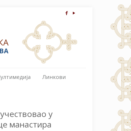
ултимедија
Линкови
учествовао у
це манастира