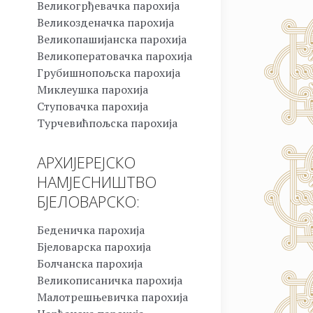
Великогрђевачка парохија
Великозденачка парохија
Великопашијанска парохија
Великоператовачка парохија
Грубишнопољска парохија
Миклеушка парохија
Ступовачка парохија
Турчевићпољска парохија
АРХИЈЕРЕЈСКО
НАМЈЕСНИШТВО
БЈЕЛОВАРСКО:
Беденичка парохија
Бјеловарска парохија
Болчанска парохија
Великописаничка парохија
Малотрешњевичка парохија