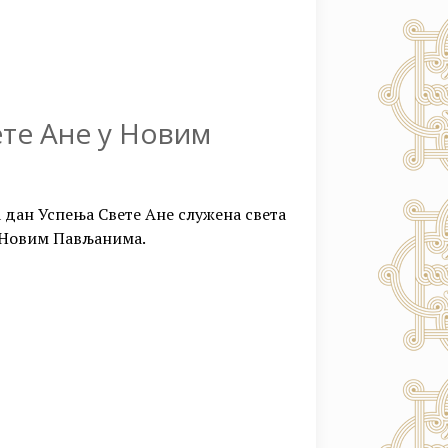
ете Ане у Новим
 на дан Успења Свете Ане служена света
у Новим Пављанима.