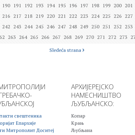
190
191
192
193
194
195
196
197
198
199
200
201
216
217
218
219
220
221
222
223
224
225
226
227
242
243
244
245
246
247
248
249
250
251
252
253
62
263
264
265
266
267
268
269
270
271
272
273
2
Sledeća strana
МИТРОПОЛИЈИ
АРХИЈЕРЕЈСКО
ГРЕБАЧКО-
НАМЕСНИШТВО
БЉАНСКОЈ
ЉУБЉАНСКО:
такти свештеника
Копар
оријат Епархије
Крањ
ти Митрополит Доситеј
Љубљана