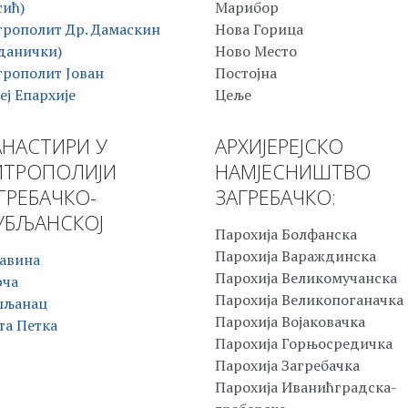
сић)
Марибор
рополит Др. Дамаскин
Нова Горица
данички)
Ново Место
рополит Јован
Постојна
еј Епархије
Цеље
НАСТИРИ У
АРХИЈЕРЕЈСКО
ТРОПОЛИЈИ
НАМЈЕСНИШТВО
ГРЕБАЧКО-
ЗАГРЕБАЧКО:
БЉАНСКОЈ
Парохија Болфанска
Парохија Вараждинска
авина
Парохија Великомучанска
рча
Парохија Великопоганачка
шљанац
Парохија Војаковачка
та Петка
Парохија Горњосредичка
Парохија Загребачка
Парохија Иванићградска-