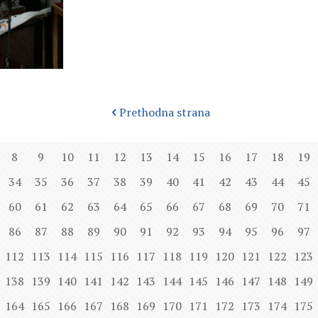
Prethodna strana
8
9
10
11
12
13
14
15
16
17
18
19
34
35
36
37
38
39
40
41
42
43
44
45
60
61
62
63
64
65
66
67
68
69
70
71
86
87
88
89
90
91
92
93
94
95
96
97
112
113
114
115
116
117
118
119
120
121
122
123
138
139
140
141
142
143
144
145
146
147
148
149
164
165
166
167
168
169
170
171
172
173
174
175