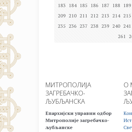
183
184
185
186
187
188
189
209
210
211
212
213
214
215
235
236
237
238
239
240
241
261
2
МИТРОПОЛИЈА
О 
ЗАГРЕБАЧКО-
ЗА
ЉУБЉАНСКА
ЉУ
Епархијски управни одбор
Кон
Митрополије загребачко-
Ист
љубљанске
Све