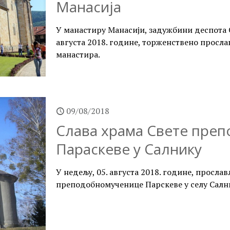
Манасија
У манастиру Манасији, задужбини деспота С
августа 2018. године, торженствено просла
манастира.
09/08/2018
Слава храма Свете пре
Параскеве у Салнику
У недељу, 05. августа 2018. године, прослав
преподобномученице Парскеве у селу Салн