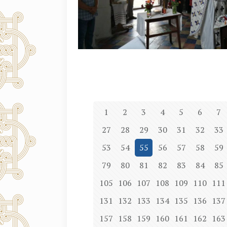
1
2
3
4
5
6
7
27
28
29
30
31
32
33
53
54
55
56
57
58
59
79
80
81
82
83
84
85
105
106
107
108
109
110
111
131
132
133
134
135
136
137
157
158
159
160
161
162
163