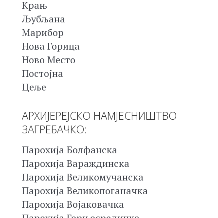
Крањ
Љубљана
Марибор
Нова Горица
Ново Место
Постојна
Цеље
АРХИЈЕРЕЈСКО НАМЈЕСНИШТВО
ЗАГРЕБАЧКО:
Парохија Болфанска
Парохија Вараждинска
Парохија Великомучанска
Парохија Великопоганачка
Парохија Војаковачка
Парохија Горњосредичка