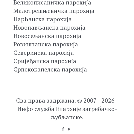
Великописаничка парохија
Малотрешњевичка парохија
Нарћанска парохија
Новопављанска парохија
Новосељанска парохија
Ровиштанска парохија
Северинска парохија
Сријеђанска парохија
Српскокапелска парохија
Сва права задржана. © 2007 - 2026 -
Инфо служба Епархије загребачко-
љубљанске.