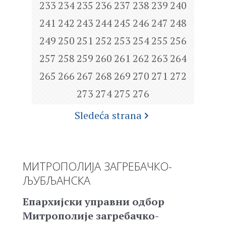
233
234
235
236
237
238
239
240
241
242
243
244
245
246
247
248
249
250
251
252
253
254
255
256
257
258
259
260
261
262
263
264
265
266
267
268
269
270
271
272
273
274
275
276
Sledeća strana
МИТРОПОЛИЈА ЗАГРЕБАЧКО-
ЉУБЉАНСКА
Епархијски управни одбор
Митрополије загребачко-