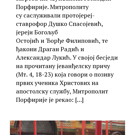
Порфирије. Митрополиту
су саслуживали протојереј-
ставрофор Душко Спасојевић,
јереји Богољуб
Остојић и Ђорђе Филиповић, те
ђакони Драган Радић и
Александар Лукић. У својој бесједи
на прочитану јеванђелску причу
(Мт. 4, 18-23) која говори о позиву
првих ученика Христових на
апостолску службу, Митрополит
Порфирије је рекао:
[…]