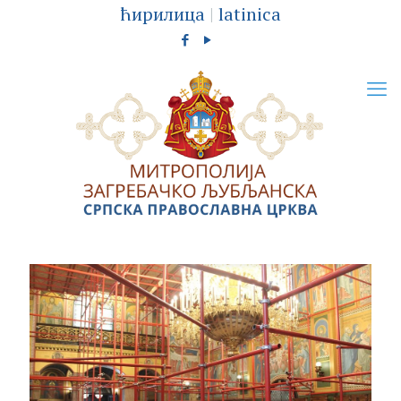
ћирилица
|
latinica