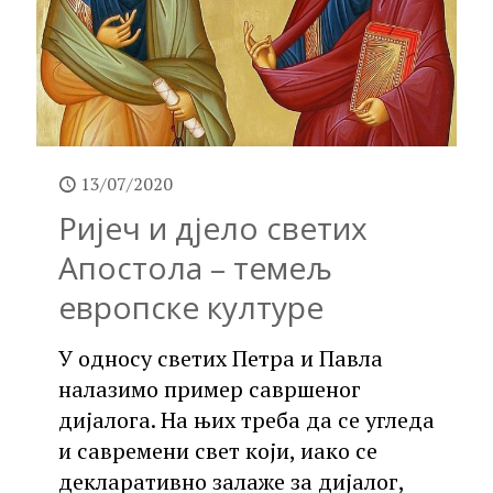
13/07/2020
Ријеч и дјело светих
Апостола – темељ
европске културе
У односу светих Петра и Павла
налазимо пример савршеног
дијалога. На њих треба да се угледа
и савремени свет који, иако се
декларативно залаже за дијалог,