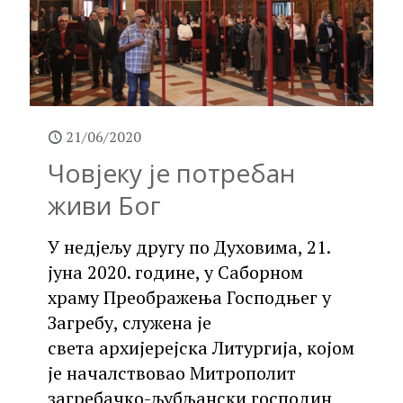
21/06/2020
Човјеку је потребан
живи Бог
У недјељу другу по Духовима, 21.
јуна 2020. године, у Саборном
храму Преображења Господњег у
Загребу, служена је
света архијерејска Литургија, којом
је началствовао Митрополит
загребачко-љубљански господин