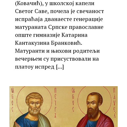
(Ковачић), у школској капели
Светог Саве, почела је свечаност
испраћаја дванаесте генерације
матураната Српске православне
опште гимназије Катарина
Кантакузина Бранковић.
Матуранти и њихови родитељи
вечерњем су присуствовали на
платоу испред
[…]