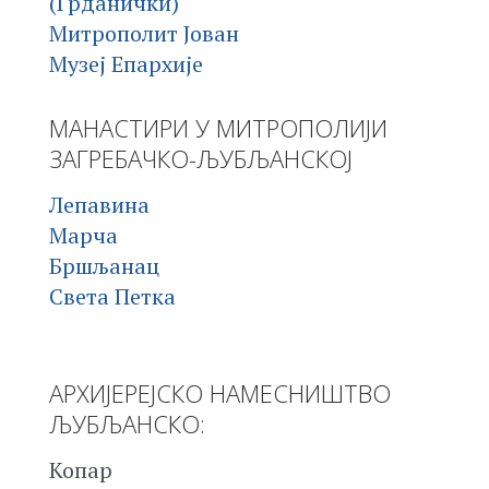
(Грданички)
Митрополит Јован
Музеј Епархије
МАНАСТИРИ У МИТРОПОЛИЈИ
ЗАГРЕБАЧКО-ЉУБЉАНСКОЈ
Лепавина
Марча
Бршљанац
Света Петка
АРХИЈЕРЕЈСКО НАМЕСНИШТВО
ЉУБЉАНСКО:
Копар