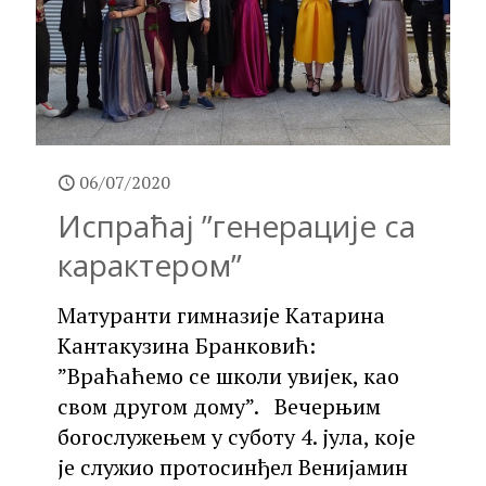
06/07/2020
Испраћај ”генерације са
карактером”
Матуранти гимназије Катарина
Кантакузина Бранковић:
”Враћаћемо се школи увијек, као
свом другом дому”. Вечерњим
богослужењем у суботу 4. јула, које
је служио протосинђел Венијамин