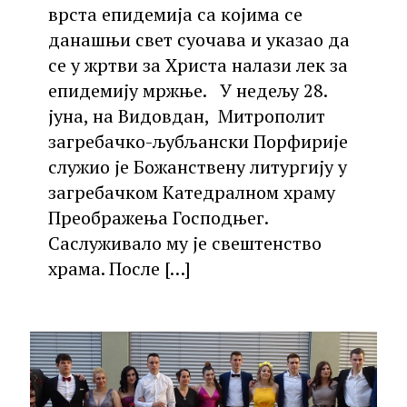
врста епидемија са којима се
данашњи свет суочава и указао да
се у жртви за Христа налази лек за
епидемију мржње. У недељу 28.
јуна, на Видовдан, Митрополит
загребачко-љубљански Порфирије
служио је Божанствену литургију у
загребачком Катедралном храму
Преображења Господњег.
Саслуживало му је свештенство
храма. После
[…]