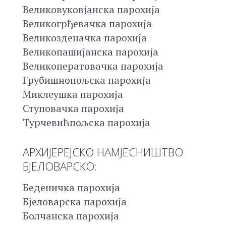
Великовуковјанска парохија
Великогрђевачка парохија
Великозденачка парохија
Великопашијанска парохија
Великоператовачка парохија
Грубишнопољска парохија
Миклеушка парохија
Ступовачка парохија
Турчевићпољска парохија
АРХИЈЕРЕЈСКО НАМЈЕСНИШТВО
БЈЕЛОВАРСКО:
Беденичка парохија
Бјеловарска парохија
Болчанска парохија