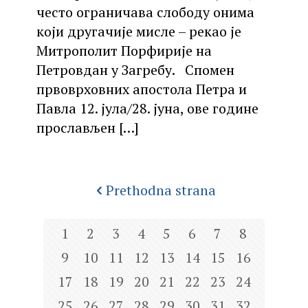
често ограничава слободу онима
који другачије мисле – рекао је
Митрополит Порфирије на
Петровдан у Загребу. Спомен
првоврховних апостола Петра и
Павла 12. јула/28. јуна, ове године
прослављен
[…]
Prethodna strana
1
2
3
4
5
6
7
8
9
10
11
12
13
14
15
16
17
18
19
20
21
22
23
24
25
26
27
28
29
30
31
32