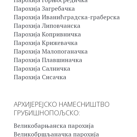
Парохија Загребачка
Парохија Иванићградска-граберска
Парохија Липовчанска
Парохија Копривничка
Парохија Крижевачка
Парохија Малопоганачка
Парохија Плавшиначка
Парохија Салничка
Парохија Сисачка
АРХИЈЕРЕЈСКО НАМЕСНИШТВО
ГРУБИШНОПОЉСКО:
Великобарњанска парохија
Великобршљаначка парохија