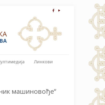
ултимедија
Линкови
вник машиновође“