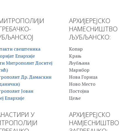
МИТРОПОЛИЈИ
АРХИЈЕРЕЈСКО
ГРЕБАЧКО-
НАМЕСНИШТВО
БЉАНСКОЈ
ЉУБЉАНСКО:
такти свештеника
Копар
оријат Епархије
Крањ
ти Митрополит Доситеј
Љубљана
сић)
Марибор
рополит Др. Дамаскин
Нова Горица
данички)
Ново Место
рополит Јован
Постојна
еј Епархије
Цеље
НАСТИРИ У
АРХИЈЕРЕЈСКО
ТРОПОЛИЈИ
НАМЈЕСНИШТВО
ГРЕБАЧКО-
ЗАГРЕБАЧКО: