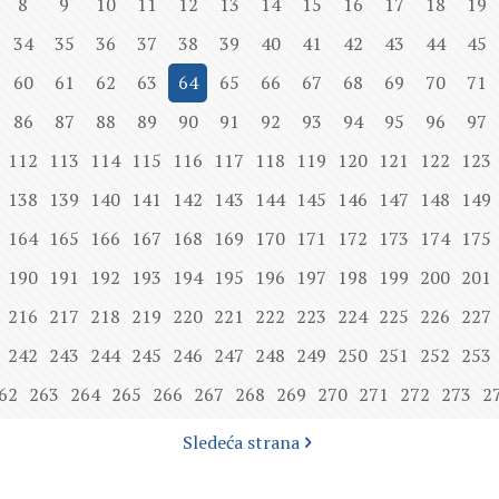
8
9
10
11
12
13
14
15
16
17
18
19
34
35
36
37
38
39
40
41
42
43
44
45
60
61
62
63
64
65
66
67
68
69
70
71
86
87
88
89
90
91
92
93
94
95
96
97
112
113
114
115
116
117
118
119
120
121
122
123
138
139
140
141
142
143
144
145
146
147
148
149
164
165
166
167
168
169
170
171
172
173
174
175
190
191
192
193
194
195
196
197
198
199
200
201
216
217
218
219
220
221
222
223
224
225
226
227
242
243
244
245
246
247
248
249
250
251
252
253
62
263
264
265
266
267
268
269
270
271
272
273
2
Sledeća strana