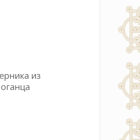
ерника из
Поганца