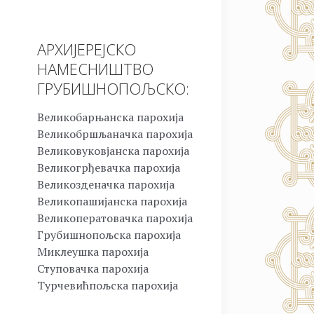
АРХИЈЕРЕЈСКО
НАМЕСНИШТВО
ГРУБИШНОПОЉСКО:
Великобарњанска парохија
Великобршљаначка парохија
Великовуковјанска парохија
Великогрђевачка парохија
Великозденачка парохија
Великопашијанска парохија
Великоператовачка парохија
Грубишнопољска парохија
Миклеушка парохија
Ступовачка парохија
Турчевићпољска парохија