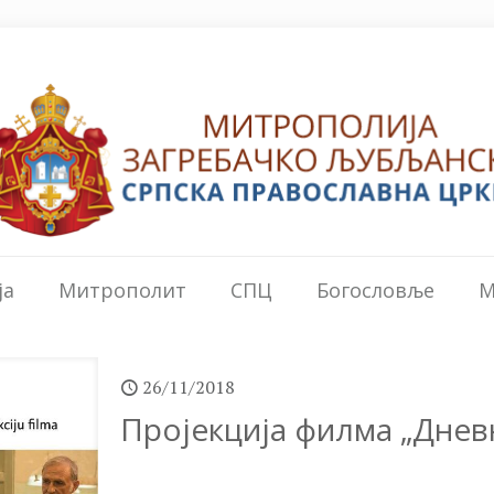
ја
Митрополит
СПЦ
Богословље
М
26/11/2018
Пројекција филма „Дне