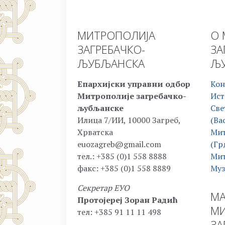
МИТРОПОЛИЈА
О 
ЗАГРЕБАЧКО-
ЗА
ЉУБЉАНСКА
ЉУ
Епархијски управни одбор
Кон
Митрополије загребачко-
Ист
љубљанске
Све
Илица 7/ИИ, 10000 Загреб,
(Ва
Хрватска
Мит
euozagreb@gmail.com
(Гр
тел.: +385 (0)1 558 8888
Мит
факс: +385 (0)1 558 8889
Муз
Секретар ЕУО
МА
Протојереј Зоран Радић
МИ
тел: +385 91 11 11 498
ЗА