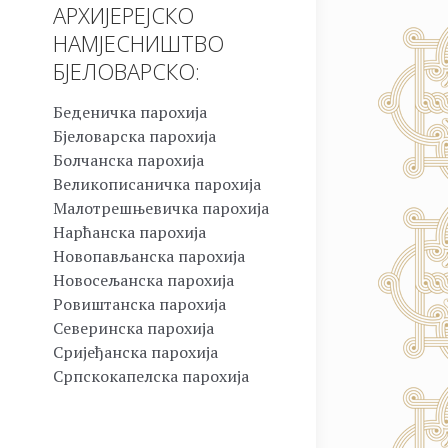
АРХИЈЕРЕЈСКО
НАМЈЕСНИШТВО
БЈЕЛОВАРСКО:
Беденичка парохија
Бјеловарска парохија
Болчанска парохија
Великописаничка парохија
Малотрешњевичка парохија
Нарћанска парохија
Новопављанска парохија
Новосељанска парохија
Ровиштанска парохија
Северинска парохија
Сријеђанска парохија
Српскокапелска парохија