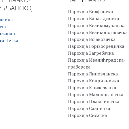
БЉАНСКОЈ
Парохија Болфанска
Парохија Вараждинска
авина
Парохија Великомучанска
рча
Парохија Великопоганачка
шљанац
Парохија Војаковачка
та Петка
Парохија Горњосредичка
Парохија Загребачка
Парохија Иванићградска-
граберска
Парохија Липовчанска
Парохија Копривничка
Парохија Крижевачка
Парохија Малопоганачка
Парохија Плавшиначка
Парохија Салничка
Парохија Сисачка