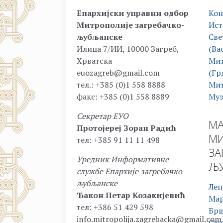
Епархијски управни одбор
Кон
Митрополије загребачко-
Ист
љубљанске
Све
Илица 7/ИИ, 10000 Загреб,
(Ва
Хрватска
Мит
euozagreb@gmail.com
(Гр
тел.: +385 (0)1 558 8888
Мит
факс: +385 (0)1 558 8889
Муз
Секретар ЕУО
МА
Протојереј Зоран Радић
МИ
тел: +385 91 11 11 498
ЗА
Уредник Информативне
ЉУ
службе Епархије загребачко-
љубљанске
Леп
Ђакон Петар Козакијевић
Ма
тел: +386 51 429 598
Бр
info.mitropolija.zagrebacka@gmail.com
Све