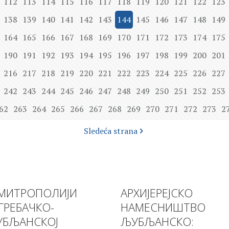
112
113
114
115
116
117
118
119
120
121
122
123
138
139
140
141
142
143
144
145
146
147
148
149
164
165
166
167
168
169
170
171
172
173
174
175
190
191
192
193
194
195
196
197
198
199
200
201
216
217
218
219
220
221
222
223
224
225
226
227
242
243
244
245
246
247
248
249
250
251
252
253
62
263
264
265
266
267
268
269
270
271
272
273
2
Sledeća strana
МИТРОПОЛИЈИ
АРХИЈЕРЕЈСКО
ГРЕБАЧКО-
НАМЕСНИШТВО
БЉАНСКОЈ
ЉУБЉАНСКО: