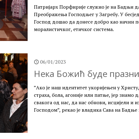
Патријарх Порфирије служио је на Бадњи да
Преображења Господњег у Загребу. У бесједи
Господ дошао да донесе добро као начин по
моралистичког, етичког система.
06/01/2023
Нека Божић буде празни
”Ако је наш идентитет укоријењен у Христу,
страха, бола, агоније или патње, јер знамо 
свакога од нас, да нас обнови, исцијели и 
Господом”, рекао је владика Сава на Бадње 