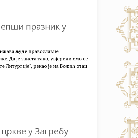
љепши празник у
лижава људе православне
ке. Да је заиста тако, увјерили смо се
е Литургије", рекао је на Божић отац
 цркве у Загребу