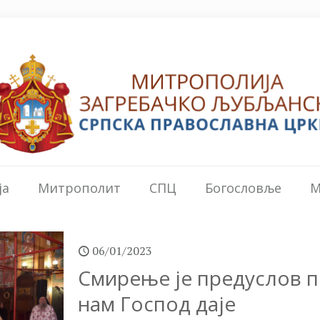
ја
Митрополит
СПЦ
Богословље
М
06/01/2023
Смирење је предуслов 
нам Господ даје