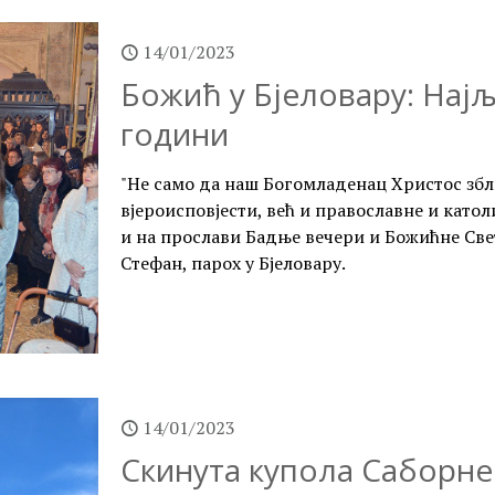
14/01/2023
Божић у Бјеловару: Нај
години
"Не само да наш Богомладенац Христос зб
вјероисповјести, већ и православне и католи
и на прослави Бадње вечери и Божићне Свет
Стефан, парох у Бјеловару.
14/01/2023
Скинута купола Саборне