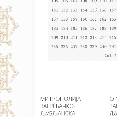
105
106
107
108
109
110
111
131
132
133
134
135
136
137
157
158
159
160
161
162
163
183
184
185
186
187
188
189
209
210
211
212
213
214
215
235
236
237
238
239
240
241
261
2
МИТРОПОЛИЈА
О 
ЗАГРЕБАЧКО-
ЗА
ЉУБЉАНСКА
ЉУ