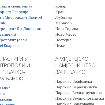
такти свештеника
Копар
оријат Епархије
Крањ
ти Митрополит Доситеј
Љубљана
сић)
Марибор
рополит Др. Дамаскин
Нова Горица
данички)
Ново Место
рополит Јован
Постојна
еј Епархије
Цеље
НАСТИРИ У
АРХИЈЕРЕЈСКО
ТРОПОЛИЈИ
НАМЈЕСНИШТВО
ГРЕБАЧКО-
ЗАГРЕБАЧКО:
БЉАНСКОЈ
Парохија Болфанска
Парохија Вараждинска
авина
Парохија Великомучанска
рча
Парохија Великопоганачка
шљанац
Парохија Војаковачка
та Петка