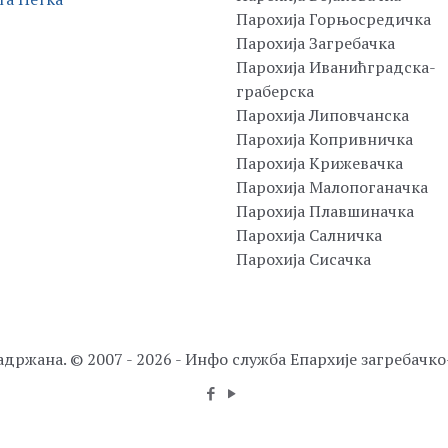
Парохија Горњосредичка
Парохија Загребачка
Парохија Иванићградска-
граберска
Парохија Липовчанска
Парохија Копривничка
Парохија Крижевачка
Парохија Малопоганачка
Парохија Плавшиначка
Парохија Салничка
Парохија Сисачка
адржана. © 2007 - 2026 - Инфо служба Епархије загребачк