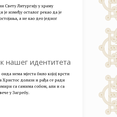
н Свету Литургију у храму
 је између осталог рекао да је
стојања, а не као део једног
к нашег идентитета
 онда нема мјеста било којој врсти
да Христос долази и рађа се ради
измири са самима собом, али и са
вече у Загребу.