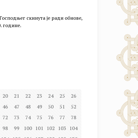
осподњег скинута је ради обнове,
. године.
20
21
22
23
24
25
26
46
47
48
49
50
51
52
72
73
74
75
76
77
78
98
99
100
101
102
103
104