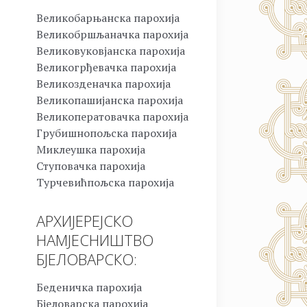
Великобарњанска парохија
Великобршљаначка парохија
Великовуковјанска парохија
Великогрђевачка парохија
Великозденачка парохија
Великопашијанска парохија
Великоператовачка парохија
Грубишнопољска парохија
Миклеушка парохија
Ступовачка парохија
Турчевићпољска парохија
АРХИЈЕРЕЈСКО
НАМЈЕСНИШТВО
БЈЕЛОВАРСКО:
Беденичка парохија
Бјеловарска парохија