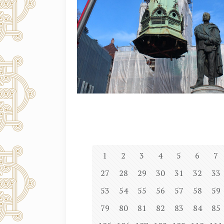
1
2
3
4
5
6
7
27
28
29
30
31
32
33
53
54
55
56
57
58
59
79
80
81
82
83
84
85