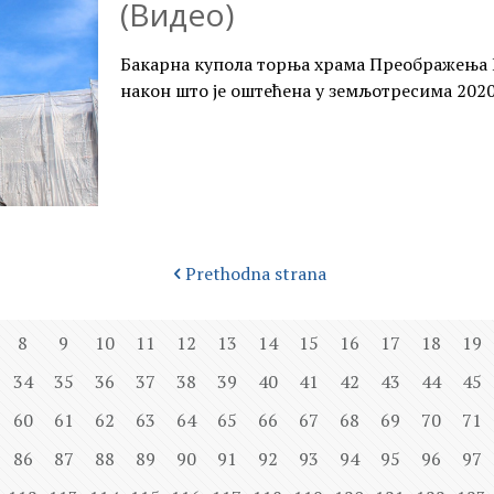
(Видео)
Бакарна купола торња храма Преображења Г
након што је оштећена у земљотресима 2020
Prethodna strana
8
9
10
11
12
13
14
15
16
17
18
19
34
35
36
37
38
39
40
41
42
43
44
45
60
61
62
63
64
65
66
67
68
69
70
71
86
87
88
89
90
91
92
93
94
95
96
97