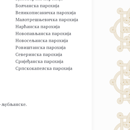
Болчанска парохија
Великописаничка парохија
Малотрешњевичка парохија
Нарћанска парохија
Новопављанска парохија
Новосељанска парохија
Ровиштанска парохија
Северинска парохија
Сријеђанска парохија
Српскокапелска парохија
о-љубљанске.