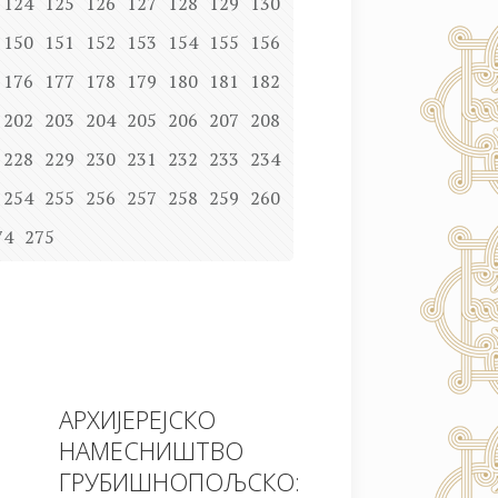
124
125
126
127
128
129
130
150
151
152
153
154
155
156
176
177
178
179
180
181
182
202
203
204
205
206
207
208
228
229
230
231
232
233
234
254
255
256
257
258
259
260
74
275
АРХИЈЕРЕЈСКО
НАМЕСНИШТВО
ГРУБИШНОПОЉСКО: