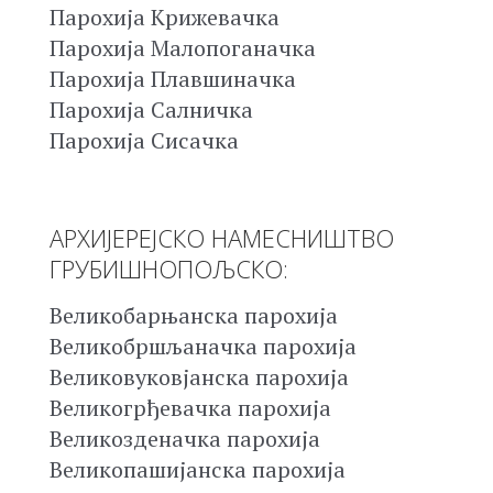
Парохија Крижевачка
Парохија Малопоганачка
Парохија Плавшиначка
Парохија Салничка
Парохија Сисачка
АРХИЈЕРЕЈСКО НАМЕСНИШТВО
ГРУБИШНОПОЉСКО:
Великобарњанска парохија
Великобршљаначка парохија
Великовуковјанска парохија
Великогрђевачка парохија
Великозденачка парохија
Великопашијанска парохија