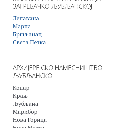
ЗАГРЕБАЧКО-ЉУБЉАНСКОЈ
Лепавина
Марча
Бршљанац
Света Петка
АРХИЈЕРЕЈСКО НАМЕСНИШТВО
ЉУБЉАНСКО:
Копар
Крањ
Љубљана
Марибор
Нова Горица
Ново Место