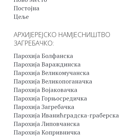
Постојна
Цеље
АРХИЈЕРЕЈСКО НАМЈЕСНИШТВО
ЗАГРЕБАЧКО:
Парохија Болфанска
Парохија Вараждинска
Парохија Великомучанска
Парохија Великопоганачка
Парохија Војаковачка
Парохија Горњосредичка
Парохија Загребачка
Парохија Иванићградска-граберска
Парохија Липовчанска
Парохија Копривничка