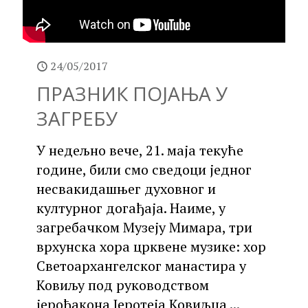
24/05/2017
ПРАЗНИК ПОЈАЊА У
ЗАГРЕБУ
У недељно вече, 21. маја текуће
године, били смо сведоци једног
несвакидашњег духовног и
културног догађаја. Наиме, у
загребачком Музеју Мимара, три
врхунска хора црквене музике: хор
Светоархангелског манастира у
Ковиљу под руководством
јерођакона Јеротеја Ковиљца ...