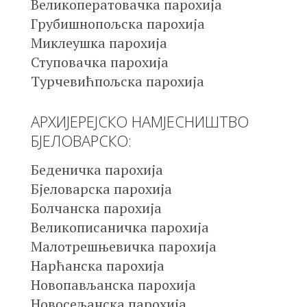
Великоператовачка парохија
Грубишнопољска парохија
Миклеушка парохија
Ступовачка парохија
Турчевићпољска парохија
АРХИЈЕРЕЈСКО НАМЈЕСНИШТВО
БЈЕЛОВАРСКО:
Беденичка парохија
Бјеловарска парохија
Болчанска парохија
Великописаничка парохија
Малотрешњевичка парохија
Нарћанска парохија
Новопављанска парохија
Новосељанска парохија