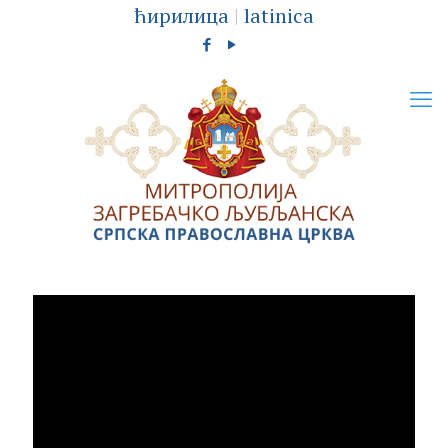
ћирилица
|
latinica