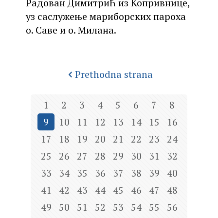
Радован Димитрић из Копривнице,
уз саслужење мариборских пароха
о. Саве и о. Милана.
Prethodna strana
1
2
3
4
5
6
7
8
9
10
11
12
13
14
15
16
17
18
19
20
21
22
23
24
25
26
27
28
29
30
31
32
33
34
35
36
37
38
39
40
41
42
43
44
45
46
47
48
49
50
51
52
53
54
55
56