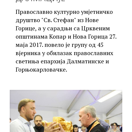
Православно културно умјетничко
друштво "Св. Стефан" из Нове
Горице, а у сарадњи са Црквеним
општинама Копар и Нова Горица 27.
маја 2017. повело је групу од 45
вјерника у обилазак православних
светиња епархија Далматинске и
Горњокарловачке.