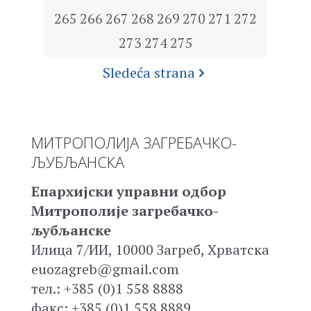
265
266
267
268
269
270
271
272
273
274
275
Sledeća strana
МИТРОПОЛИЈА ЗАГРЕБАЧКО-
ЉУБЉАНСКА
Епархијски управни одбор
Митрополије загребачко-
љубљанске
Илица 7/ИИ, 10000 Загреб, Хрватска
euozagreb@gmail.com
тел.: +385 (0)1 558 8888
факс: +385 (0)1 558 8889