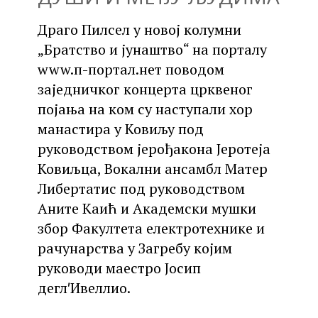
Драго Пилсел у новој колумни
„Братство и јунаштво“ на порталу
www.п-портал.нет поводом
заједничког концерта црквеног
појања на ком су наступали хор
манастира у Ковиљу под
руководством јерођакона Јеротеја
Ковиљца, Вокални ансамбл Матер
Либертатис под руководством
Аните Каић и Академски мушки
збор Факултета електротехнике и
рачунарства у Загребу којим
руководи маестро Јосип
дегл′Ивеллио.