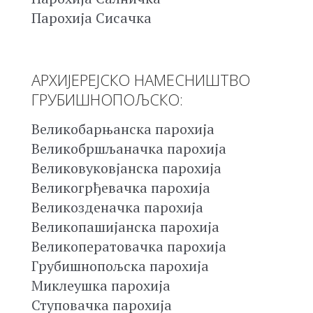
Парохија Сисачка
АРХИЈЕРЕЈСКО НАМЕСНИШТВО
ГРУБИШНОПОЉСКО:
Великобарњанска парохија
Великобршљаначка парохија
Великовуковјанска парохија
Великогрђевачка парохија
Великозденачка парохија
Великопашијанска парохија
Великоператовачка парохија
Грубишнопољска парохија
Миклеушка парохија
Ступовачка парохија