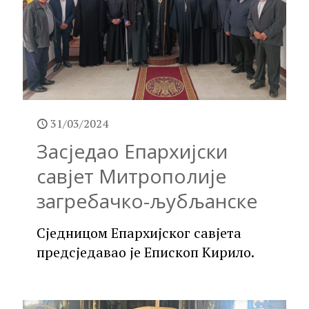
31/03/2024
Засједао Епархијски
савјет Митрополије
загребачко-љубљанске
Сједницом Епархијског савјета
предсједавао је Епископ Кирило.