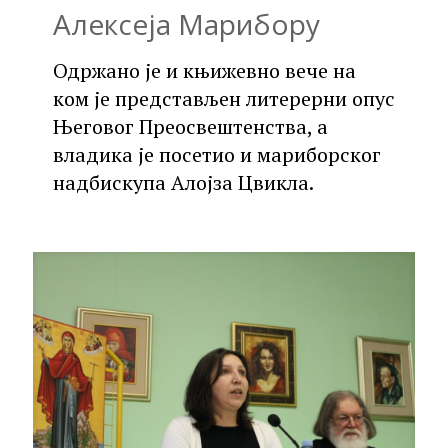
Алексеја Марибору
Одржано је и књижевно вече на
ком је представљен литерерни опус
Његовог Преосвештенства, а
владика је посетио и мариборског
надбискупа Алојза Цвикла.