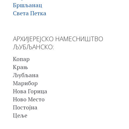
Бршљанац
Света Петка
АРХИЈЕРЕЈСКО НАМЕСНИШТВО
ЉУБЉАНСКО:
Копар
Крањ
Љубљана
Марибор
Нова Горица
Ново Место
Постојна
Цеље