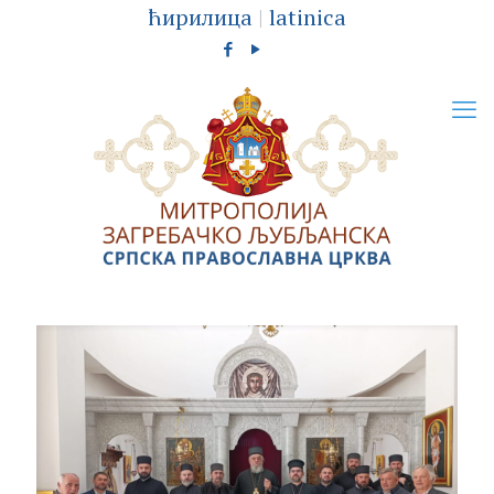
ћирилица
|
latinica