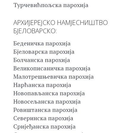
Турчевићпољска парохија
АРХИЈЕРЕЈСКО НАМЈЕСНИШТВО
БЈЕЛОВАРСКО:
Беденичка парохија
Бјеловарска парохија
Болчанска парохија
Великописаничка парохија
Малотрешњевичка парохија
Нарћанска парохија
Новопављанска парохија
Новосељанска парохија
Ровиштанска парохија
Северинска парохија
Сријеђанска парохија