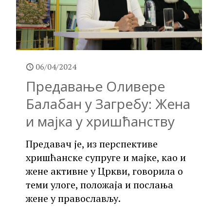
06/04/2024
Предавање Оливере
Балабан у Загребу: Жена
и мајка у хришћанству
Предавач је, из перспективе
хришћанске супруге и мајке, као и
жене активне у Цркви, говорила о
теми улоге, положаја и послања
жене у православљу.