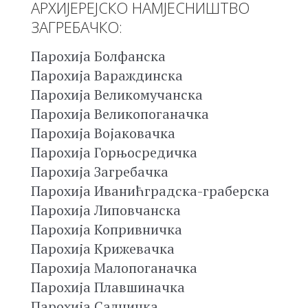
АРХИЈЕРЕЈСКО НАМЈЕСНИШТВО
ЗАГРЕБАЧКО:
Парохија Болфанска
Парохија Вараждинска
Парохија Великомучанска
Парохија Великопоганачка
Парохија Војаковачка
Парохија Горњосредичка
Парохија Загребачка
Парохија Иванићградска-граберска
Парохија Липовчанска
Парохија Копривничка
Парохија Крижевачка
Парохија Малопоганачка
Парохија Плавшиначка
Парохија Салничка