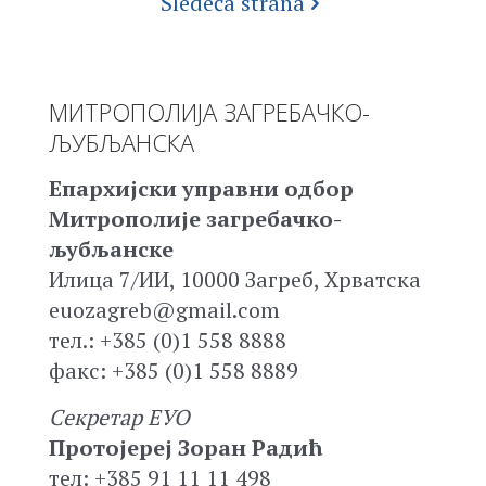
Sledeća strana
МИТРОПОЛИЈА ЗАГРЕБАЧКО-
ЉУБЉАНСКА
Епархијски управни одбор
Митрополије загребачко-
љубљанске
Илица 7/ИИ, 10000 Загреб, Хрватска
euozagreb@gmail.com
тел.: +385 (0)1 558 8888
факс: +385 (0)1 558 8889
Секретар ЕУО
Протојереј Зоран Радић
тел: +385 91 11 11 498