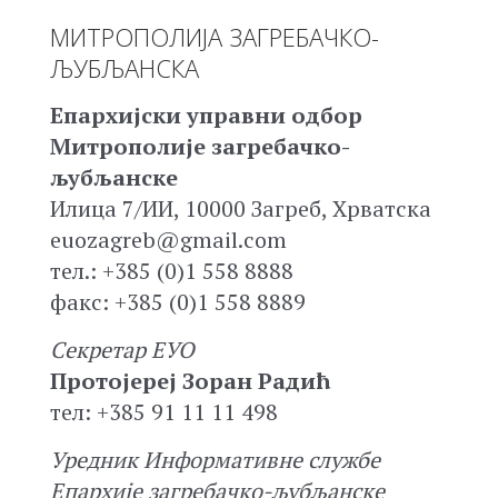
МИТРОПОЛИЈА ЗАГРЕБАЧКО-
ЉУБЉАНСКА
Епархијски управни одбор
Митрополије загребачко-
љубљанске
Илица 7/ИИ, 10000 Загреб, Хрватска
euozagreb@gmail.com
тел.: +385 (0)1 558 8888
факс: +385 (0)1 558 8889
Секретар ЕУО
Протојереј Зоран Радић
тел: +385 91 11 11 498
Уредник Информативне службе
Епархије загребачко-љубљанске