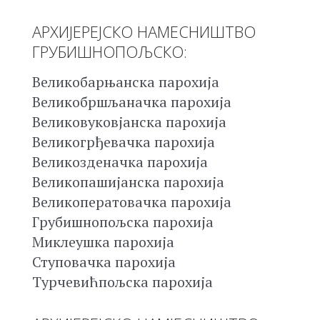
АРХИЈЕРЕЈСКО НАМЕСНИШТВО
ГРУБИШНОПОЉСКО:
Великобарњанска парохија
Великобршљаначка парохија
Великовуковјанска парохија
Великогрђевачка парохија
Великозденачка парохија
Великопашијанска парохија
Великоператовачка парохија
Грубишнопољска парохија
Миклеушка парохија
Ступовачка парохија
Турчевићпољска парохија