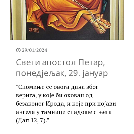
29/01/2024
Свети апостол Петар,
понедјељак, 29. јануар
"Спомиње се овога дана због
верига, у које би окован од
безаконог Ирода, и које при појави
ангела у тамници спадоше с њега
(Дап 12, 7).”