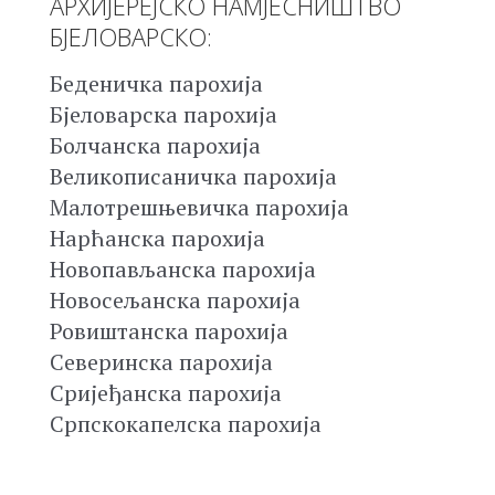
АРХИЈЕРЕЈСКО НАМЈЕСНИШТВО
БЈЕЛОВАРСКО:
Беденичка парохија
Бјеловарска парохија
Болчанска парохија
Великописаничка парохија
Малотрешњевичка парохија
Нарћанска парохија
Новопављанска парохија
Новосељанска парохија
Ровиштанска парохија
Северинска парохија
Сријеђанска парохија
Српскокапелска парохија