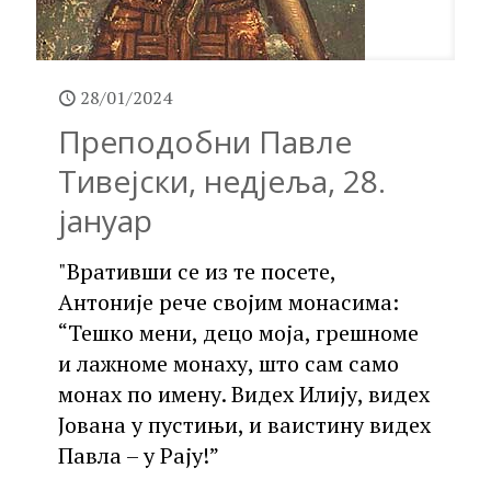
28/01/2024
Преподобни Павле
Тивејски, недјеља, 28.
јануар
"Вративши се из те посете,
Антоније рече својим монасима:
“Тешко мени, децо моја, грешноме
и лажноме монаху, што сам само
монах по имену. Видех Илију, видех
Јована у пустињи, и ваистину видех
Павла – у Рају!”