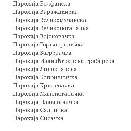
Парохија Болфанска
Парохија Вараждинска
Парохија Великомучанска
Парохија Великопоганачка
Парохија Војаковачка
Парохија Горњосредичка
Парохија Загребачка
Парохија Иванићградска-граберска
Парохија Липовчанска
Парохија Копривничка
Парохија Крижевачка
Парохија Малопоганачка
Парохија Плавшиначка
Парохија Салничка
Парохија Сисачка