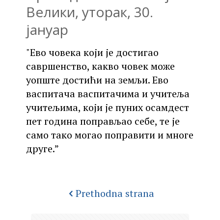
Велики, уторак, 30.
јануар
"Ево човека који је достигао
савршенство, какво човек може
уопште достићи на земљи. Ево
васпитача васпитачима и учитеља
учитељима, који је пуних осамдест
пет година поправљао себе, те је
само тако могао поправити и многе
друге.”
Prethodna strana