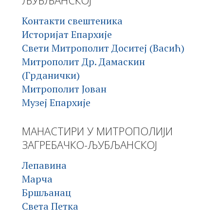
ЉУБЉАНСКОЈ
Контакти свештеника
Историјат Епархије
Свети Митрополит Доситеј (Васић)
Митрополит Др. Дамаскин
(Грданички)
Митрополит Јован
Музеј Епархије
МАНАСТИРИ У МИТРОПОЛИЈИ
ЗАГРЕБАЧКО-ЉУБЉАНСКОЈ
Лепавина
Марча
Бршљанац
Света Петка