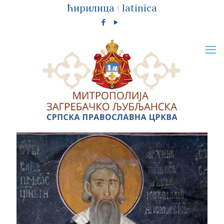
ћирилица
|
latinica