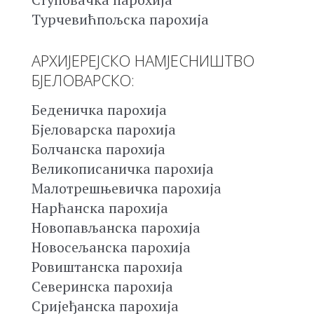
Турчевићпољска парохија
АРХИЈЕРЕЈСКО НАМЈЕСНИШТВО
БЈЕЛОВАРСКО:
Беденичка парохија
Бјеловарска парохија
Болчанска парохија
Великописаничка парохија
Малотрешњевичка парохија
Нарћанска парохија
Новопављанска парохија
Новосељанска парохија
Ровиштанска парохија
Северинска парохија
Сријеђанска парохија