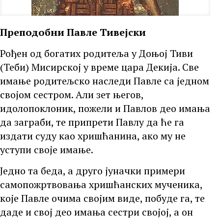
Преподобни Павле Тивејски
Рођен од богатих родитеља у Доњој Тиви
(Теби) Мисирској у време цара Декија. Све
имање родитељско наследи Павле са једном
својом сестром. Али зет његов,
идолопоклоник, пожели и Павлов део имања
да заграби, те припрети Павлу да ће га
издати суду као хришћанина, ако му не
уступи своје имање.
Једно та беда, а друго јуначки примери
самопожртвовања хришћанских мученика,
које Павле очима својим виде, побуде га, те
даде и свој део имања сестри својој, а он