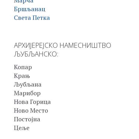
Марча
Бршљанац
Света Петка
АРХИЈЕРЕЈСКО НАМЕСНИШТВО
ЉУБЉАНСКО:
Копар
Крањ
Љубљана
Марибор
Нова Горица
Ново Место
Постојна
Цеље