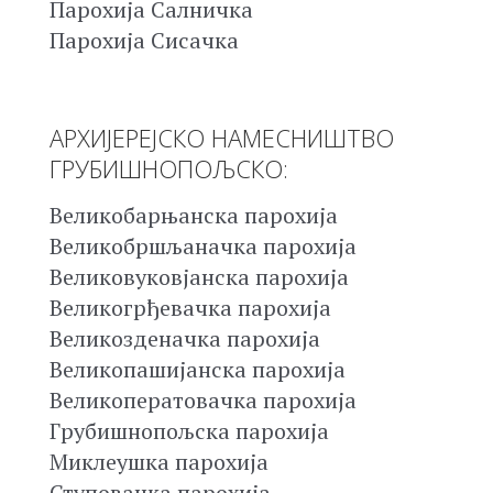
Парохија Салничка
Парохија Сисачка
АРХИЈЕРЕЈСКО НАМЕСНИШТВО
ГРУБИШНОПОЉСКО:
Великобарњанска парохија
Великобршљаначка парохија
Великовуковјанска парохија
Великогрђевачка парохија
Великозденачка парохија
Великопашијанска парохија
Великоператовачка парохија
Грубишнопољска парохија
Миклеушка парохија
Ступовачка парохија