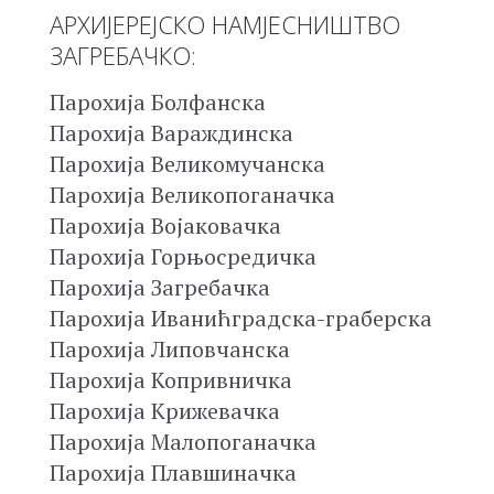
АРХИЈЕРЕЈСКО НАМЈЕСНИШТВО
ЗАГРЕБАЧКО:
Парохија Болфанска
Парохија Вараждинска
Парохија Великомучанска
Парохија Великопоганачка
Парохија Војаковачка
Парохија Горњосредичка
Парохија Загребачка
Парохија Иванићградска-граберска
Парохија Липовчанска
Парохија Копривничка
Парохија Крижевачка
Парохија Малопоганачка
Парохија Плавшиначка