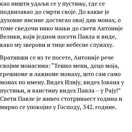
као ништи удаљи се у пустињу, где се
подвизавао до смрти своје. До какве је
духовне висине достигао овај див монах, о
томе сведочи нико мањи до свети Антоније
Велики, који једном посети Павла и виде,
како му зверови и тице небесне служаху.
Вративши се из те посете, Антоније рече
својим монасима: “Тешко мени, децо моја,
грешноме и лажноме монаху, што сам само
монах по имену. Видех Илију, видех Јована у
пустињи, и ваистину видех Павла – у Рају!”
Свети Павле је живео стотринаест година и
мирно се упокојио у Господу, 342. године.