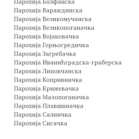
Парохија Болфанска
Парохија Вараждинска
Парохија Великомучанска
Парохија Великопоганачка
Парохија Војаковачка
Парохија Горњосредичка
Парохија Загребачка
Парохија Иванићградска-граберска
Парохија Липовчанска
Парохија Копривничка
Парохија Крижевачка
Парохија Малопоганачка
Парохија Плавшиначка
Парохија Салничка
Парохија Сисачка