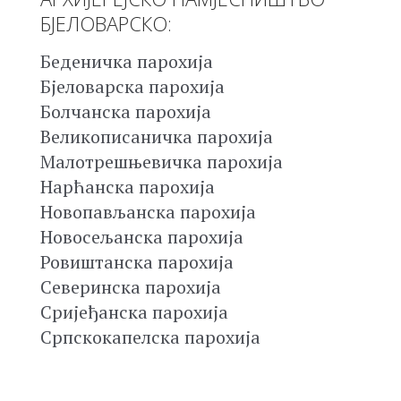
БЈЕЛОВАРСКО:
Беденичка парохија
Бјеловарска парохија
Болчанска парохија
Великописаничка парохија
Малотрешњевичка парохија
Нарћанска парохија
Новопављанска парохија
Новосељанска парохија
Ровиштанска парохија
Северинска парохија
Сријеђанска парохија
Српскокапелска парохија