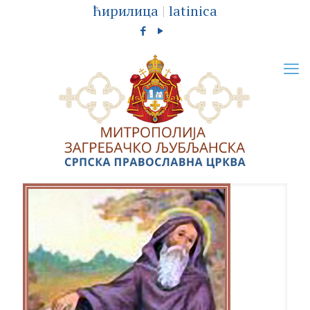
ћирилица
|
latinica