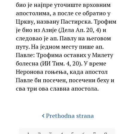
био је најпре уточиште врховним
апостолима, а после се обратио у
Цркву, названу Пастирска. Трофим
је био из Азије (Дела Ап. 20, 4) и
следовао је ап. Павлу на његовом
путу. На једном месту пише ап.
Павле: Трофима оставих у Милету
болесна (ИИ Тим. 4, 20). У време
Неронова гоњења, када апостол
Павле би посечен, посечени беху и
сва три ова славна апостола.
Prethodna strana