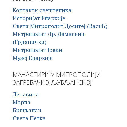
Контакти свештеника
Историјат Епархије
Свети Митрополит Доситеј (Васић)
Митрополит Др. Дамаскин
(Грданички)
Митрополит Јован
Музеј Епархије
МАНАСТИРИ У МИТРОПОЛИЈИ
ЗАГРЕБАЧКО-ЉУБЉАНСКОЈ
Лепавина
Марча
Бршљанац
Света Петка