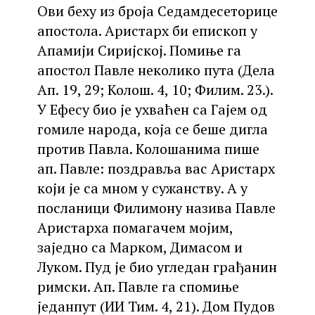
Ови беху из броја Седамдесеторице
апостола. Аристарх би епископ у
Апамији Сиријској. Помиње га
апостол Павле неколико пута (Дела
Ап. 19, 29; Колош. 4, 10; Филим. 23.).
У Ефесу био је ухваћен са Гајем од
гомиле народа, која се беше дигла
против Павла. Колошанима пише
ап. Павле: поздравља вас Аристарх
који је са мном у сужанству. А у
посланици Филимону назива Павле
Аристарха помагачем мојим,
заједно са Марком, Димасом и
Луком. Пуд је био угледан грађанин
римски. Ап. Павле га спомиње
једанпут (ИИ Тим. 4, 21). Дом Пудов