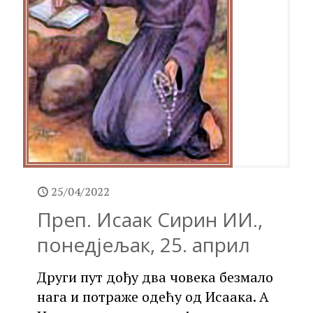
25/04/2022
Преп. Исаак Сирин ИИ.,
понедјељак, 25. април
Други пут дођу два човека безмало
нага и потраже одећу од Исаака. А