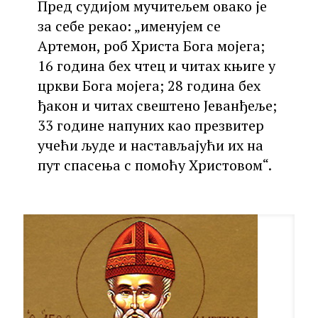
Пред судијом мучитељем овако је
за себе рекао: „именујем се
Артемон, роб Христа Бога мојега;
16 година бех чтец и читах књиге у
цркви Бога мојега; 28 година бех
ђакон и читах свештено Јеванђеље;
33 године напуних као презвитер
учећи људе и настављајући их на
пут спасења с помоћу Христовом“.