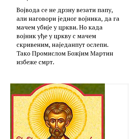
Војвода се не дрзну везати папу,
али наговори једног војника, да га
мачем убије у цркви. Но када
војник уђе у цркву с мачем
скривеним, наједанпут ослепи.
Тако Промислом Божјим Мартин
избеже смрт.