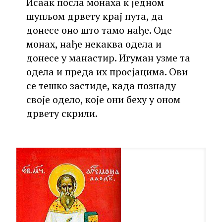
Исаак посла монаха к једном
шупљом дрвету крај пута, да
донесе оно што тамо нађе. Оде
монах, нађе некаква одела и
донесе у манастир. Игуман узме та
одела и преда их просјацима. Ови
се тешко застиде, када познаду
своје одело, које они беху у оном
дрвету скрили.