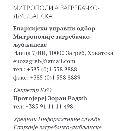
МИТРОПОЛИЈА ЗАГРЕБАЧКО-
ЉУБЉАНСКА
Епархијски управни одбор
Митрополије загребачко-
љубљанске
Илица 7/ИИ, 10000 Загреб, Хрватска
euozagreb@gmail.com
тел.: +385 (0)1 558 8888
факс: +385 (0)1 558 8889
Секретар ЕУО
Протојереј Зоран Радић
тел: +385 91 11 11 498
Уредник Информативне службе
Епархије загребачко-љубљанске