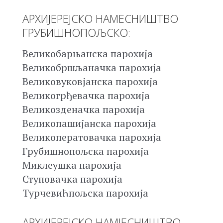
АРХИЈЕРЕЈСКО НАМЕСНИШТВО
ГРУБИШНОПОЉСКО:
Великобарњанска парохија
Великобршљаначка парохија
Великовуковјанска парохија
Великогрђевачка парохија
Великозденачка парохија
Великопашијанска парохија
Великоператовачка парохија
Грубишнопољска парохија
Миклеушка парохија
Ступовачка парохија
Турчевићпољска парохија
АРХИЈЕРЕЈСКО НАМЈЕСНИШТВО