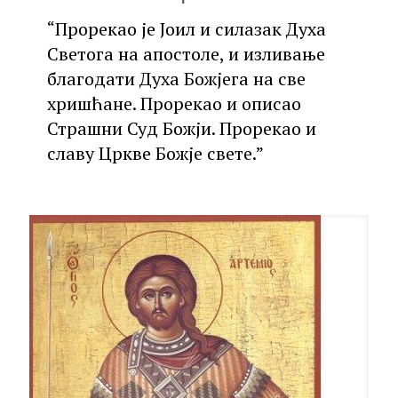
“Прорекао је Јоил и силазак Духа
Светога на апостоле, и изливање
благодати Духа Божјега на све
хришћане. Прорекао и описао
Страшни Суд Божји. Прорекао и
славу Цркве Божје свете.”