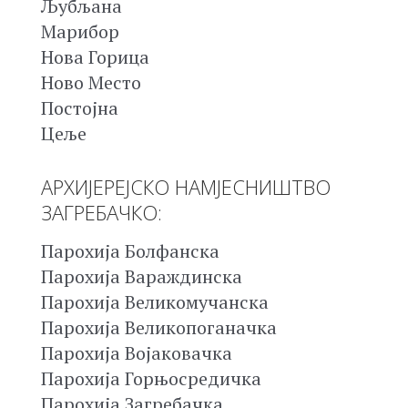
Љубљана
Марибор
Нова Горица
Ново Место
Постојна
Цеље
АРХИЈЕРЕЈСКО НАМЈЕСНИШТВО
ЗАГРЕБАЧКО:
Парохија Болфанска
Парохија Вараждинска
Парохија Великомучанска
Парохија Великопоганачка
Парохија Војаковачка
Парохија Горњосредичка
Парохија Загребачка