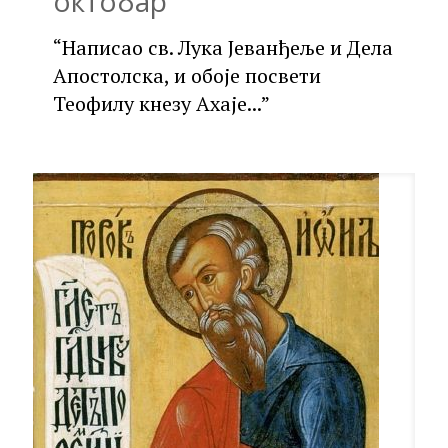
октобар
“Написао св. Лука Јеванђеље и Дела
Апостолска, и обоје посвети
Теофилу кнезу Ахаје...”