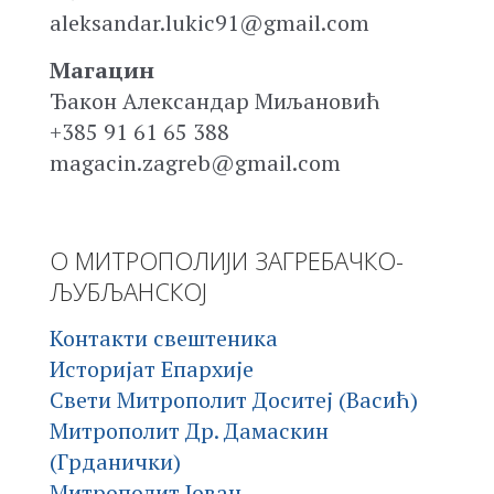
aleksandar.lukic91@gmail.com
Магацин
Ђакон Александар Миљановић
+385 91 61 65 388
magacin.zagreb@gmail.com
О МИТРОПОЛИЈИ ЗАГРЕБАЧКО-
ЉУБЉАНСКОЈ
Контакти свештеника
Историјат Епархије
Свети Митрополит Доситеј (Васић)
Митрополит Др. Дамаскин
(Грданички)
Митрополит Јован