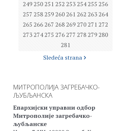
249
250
251
252
253
254
255
256
257
258
259
260
261
262
263
264
265
266
267
268
269
270
271
272
273
274
275
276
277
278
279
280
281
Sledeća strana
МИТРОПОЛИЈА ЗАГРЕБАЧКО-
ЉУБЉАНСКА
Епархијски управни одбор
Митрополије загребачко-
љубљанске