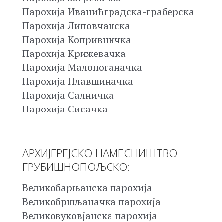
Парохија Иванићградска-граберска
Парохија Липовчанска
Парохија Копривничка
Парохија Крижевачка
Парохија Малопоганачка
Парохија Плавшиначка
Парохија Салничка
Парохија Сисачка
АРХИЈЕРЕЈСКО НАМЕСНИШТВО
ГРУБИШНОПОЉСКО:
Великобарњанска парохија
Великобршљаначка парохија
Великовуковјанска парохија