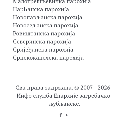
Малотрешњевичка парохија
Нарћанска парохија
Новопављанска парохија
Новосељанска парохија
Ровиштанска парохија
Северинска парохија
Сријеђанска парохија
Српскокапелска парохија
Сва права задржана. © 2007 - 2026 -
Инфо служба Епархије загребачко-
љубљанске.