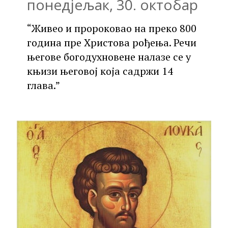
понедјељак, 30. октобар
“Живео и пророковао на преко 800
година пре Христова рођења. Речи
његове богодухновене налазе се у
књизи његовој која садржи 14
глава.”