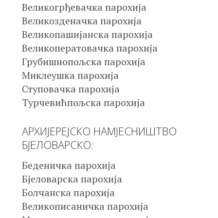
Великогрђевачка парохија
Великозденачка парохија
Великопашијанска парохија
Великоператовачка парохија
Грубишнопољска парохија
Миклеушка парохија
Ступовачка парохија
Турчевићпољска парохија
АРХИЈЕРЕЈСКО НАМЈЕСНИШТВО
БЈЕЛОВАРСКО:
Беденичка парохија
Бјеловарска парохија
Болчанска парохија
Великописаничка парохија