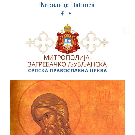
ћирилица
|
latinica