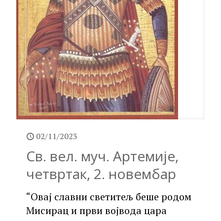
02/11/2023
Св. вел. муч. Артемије,
четвртак, 2. новембар
“Овај славни светитељ беше родом
Мисирац и први војвода цара