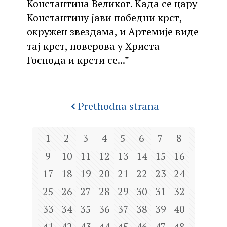
Константина Великог. Када се цару
Константину јави победни крст,
окружен звездама, и Артемије виде
тај крст, поверова у Христа
Господа и крсти се...”
Prethodna strana
1
2
3
4
5
6
7
8
9
10
11
12
13
14
15
16
17
18
19
20
21
22
23
24
25
26
27
28
29
30
31
32
33
34
35
36
37
38
39
40
41
42
43
44
45
46
47
48