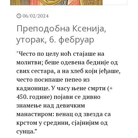
06/02/2024
Преподобна Ксенија,
уторак, 6. фебруар
"Често по целу ноћ стајаше на
молитви; беше одевена бедније од
свих сестара, а на хлеб који јеђаше,
често посипаше пепео из
кадионице. У часу њене смрти (+
450. године) појави се дивно
знамење над девичким
манастиром: венац од звезда са
крстом у средини, сјајнијим од
сунца.”