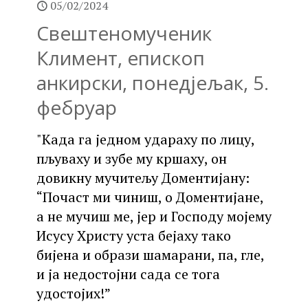
05/02/2024
Свештеномученик
Климент, епископ
анкирски, понедјељак, 5.
фебруар
"Када га једном удараху по лицу,
пљуваху и зубе му кршаху, он
довикну мучитељу Доментијану:
“Почаст ми чиниш, о Доментијане,
а не мучиш ме, јер и Господу мојему
Исусу Христу уста бејаху тако
бијена и образи шамарани, па, гле,
и ја недостојни сада се тога
удостојих!”