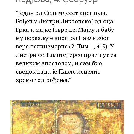
"Један од Седамдесет апостола.
Рођен у Листри Ликаонској од оца
Грка и мајке Јеврејке. Мајку и бабу
му похваљује апостол Павле због
вере нелицемерне (2. Тим 1, 4-5). У
Листри се Тимотеј срео први пут са
великим апостолом, и сам био
сведок када је Павле исцелио
хромог од рођења."