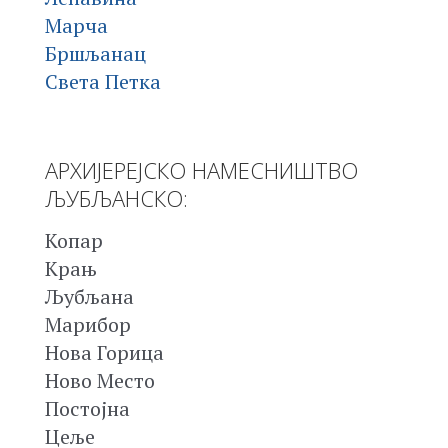
Марча
Бршљанац
Света Петка
АРХИЈЕРЕЈСКО НАМЕСНИШТВО
ЉУБЉАНСКО:
Копар
Крањ
Љубљана
Марибор
Нова Горица
Ново Место
Постојна
Цеље