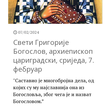
07/02/2024
Свети Григорије
Богослов, архиепископ
цариградски, сриједа, 7.
фебруар
"Саставио је многобројна дела, од
којих су му најславнија она из
Богословља, због чега је и назват
Богословом.”