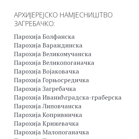
АРХИЈЕРЕЈСКО НАМЈЕСНИШТВО
ЗАГРЕБАЧКО:
Парохија Болфанска
Парохија Вараждинска
Парохија Великомучанска
Парохија Великопоганачка
Парохија Војаковачка
Парохија Горњосредичка
Парохија Загребачка
Парохија Иванићградска-граберска
Парохија Липовчанска
Парохија Копривничка
Парохија Крижевачка
Парохија Малопоганачка