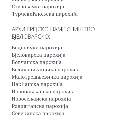
Ступовачка парохија
Турчевићпољска парохија
АРХИЈЕРЕЈСКО НАМЈЕСНИШТВО
БЈЕЛОВАРСКО:
Беденичка парохија
Бјеловарска парохија
Болчанска парохија
Великописаничка парохија
Малотрешњевичка парохија
Нарћанска парохија
Новопављанска парохија
Новосељанска парохија
Ровиштанска парохија
Северинска парохија