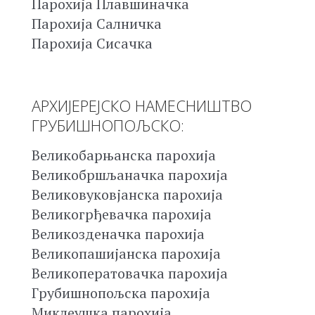
Парохија Плавшиначка
Парохија Салничка
Парохија Сисачка
АРХИЈЕРЕЈСКО НАМЕСНИШТВО
ГРУБИШНОПОЉСКО:
Великобарњанска парохија
Великобршљаначка парохија
Великовуковјанска парохија
Великогрђевачка парохија
Великозденачка парохија
Великопашијанска парохија
Великоператовачка парохија
Грубишнопољска парохија
Миклеушка парохија