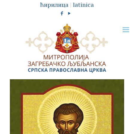
ћирилица
|
latinica